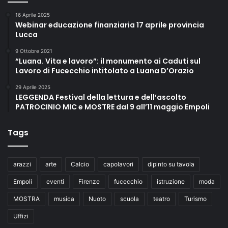
16 Aprile 2025
Webinar educazione finanziaria 17 aprile provincia
Lucca
9 Ottobre 2021
“Luana. Vita e lavoro”: il monumento ai Caduti sul
Lavoro di Fucecchio intitolato a Luana D’Orazio
29 Aprile 2025
LEGGENDA Festival della lettura e dell’ascolto
PATROCINIO MIC e MOSTRE dal 9 all’11 maggio Empoli
Tags
arazzi
arte
Calcio
capolavori
dipinto su tavola
Empoli
eventi
Firenze
fucecchio
istruzione
moda
MOSTRA
musica
Nuoto
scuola
teatro
Turismo
Uffizi