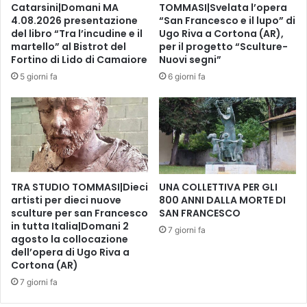
a
Catarsini|Domani MA
TOMMASI|Svelata l’opera
c
l
4.08.2026 presentazione
“San Francesco e il lupo” di
h
o
del libro “Tra l’incudine e il
Ugo Riva a Cortona (AR),
e
C
martello” al Bistrot del
per il progetto “Sculture-
a
Fortino di Lido di Camaiore
Nuovi segni”
a
t
l
5 giorni fa
6 giorni fa
r
v
a
i
n
n
s
o
i
t
o
e
TRA STUDIO TOMMASI|Dieci
UNA COLLETTIVA PER GLI
artisti per dieci nuove
800 ANNI DALLA MORTE DI
s
sculture per san Francesco
SAN FRANCESCO
o
in tutta Italia|Domani 2
s
7 giorni fa
agosto la collocazione
t
dell’opera di Ugo Riva a
a
Cortona (AR)
n
7 giorni fa
e
l