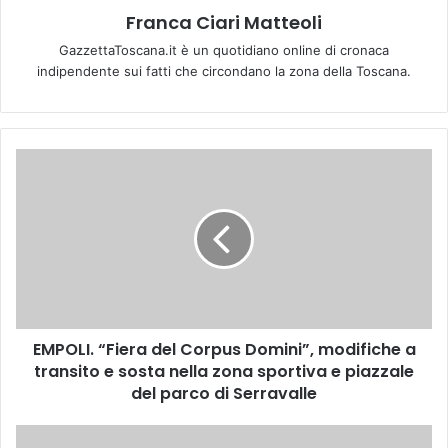
Franca Ciari Matteoli
GazzettaToscana.it è un quotidiano online di cronaca
indipendente sui fatti che circondano la zona della Toscana.
E
M
P
O
L
I
.
“
F
EMPOLI. “Fiera del Corpus Domini”, modifiche a
i
transito e sosta nella zona sportiva e piazzale
e
r
del parco di Serravalle
a
d
C