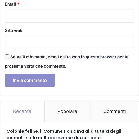
l
Email
*
e
d
e
l
Sito web
p
a
r
c
Salva il mio nome, email e sito web in questo browser per la
o
prossima volta che commento.
d
i
S
e
r
r
a
Recente
Popolare
Commenti
v
a
l
Colonie feline, il Comune richiama alla tutela degli
l
animali e alla collaborazione dei cittadini
e