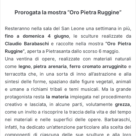
Prorogata la mostra “Oro Pietra Ruggine”
Resteranno nella sala del San Leone una settimana in più,
fino a domenica 4 giugno
, le sculture realizzate da
Claudio Barabaschi
e raccolte nella mostra
“Oro Pietra
Ruggine”
, aperta a Pietrasanta dallo scorso 6 maggio.
Una ventina di opere, realizzate con materiali naturali
come
legno
,
pietra arenaria
,
ferro cromato arrugginito
e
terracotta che, in una sorta di inno all’astrazione e alla
sintesi delle forme, spaziano dalle figure vegetali, animali
e umane a richiami tribali e temi musicali. Ma la grande
protagonista resta
la materia
impiegata nel procedimento
creativo e lasciata, in alcune parti, volutamente
grezza
,
come un invito a riscoprire la traccia della vita e del tempo
nei materiali e nelle superfici delle opere. Barbaraschi,
infatti, ha dedicato un’attenzione particolare alla scelta dei
componenti di ciascuna delle sue sculture e alla loro