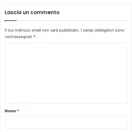
l
a
Lascia un commento
z
o
n
Il tuo indirizzo email non sarà pubblicato.
I campi obbligatori sono
a
contrassegnati
*
s
p
C
o
o
r
m
t
i
m
v
e
a
e
n
p
t
i
a
o
Nome
*
z
*
z
a