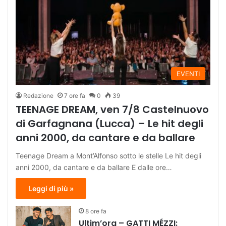
EVENTI
Redazione
7 ore fa
0
39
TEENAGE DREAM, ven 7/8 Castelnuovo
di Garfagnana (Lucca) – Le hit degli
anni 2000, da cantare e da ballare
Teenage Dream a Mont’Alfonso sotto le stelle Le hit degli
anni 2000, da cantare e da ballare E dalle ore…
Leggi di più »
8 ore fa
Ultim’ora – GATTI MÉZZI: