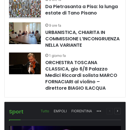
Da Pietrasanta a Pisa: la lunga
estate di Tano Pisano
9 ore fa
URBANISTICA, CHIARITA IN
COMMISSIONE L’INCONGRUENZA
NELLA VARIANTE
1 giorno fa
ORCHESTRA TOSCANA
CLASSICA, gio 6/8 Palazzo
Medici Riccardi solista MARCO
FORNACIARI al violino –
direttore BIAGIO ILACQUA
Sport
Tutto
EMPOLI
FIORENTINA
More
Pagina
Prossi
precedente
pagina