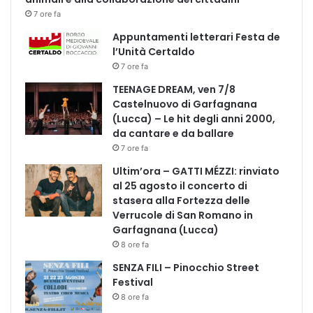
7 ore fa
Appuntamenti letterari Festa de
l’Unità Certaldo
7 ore fa
TEENAGE DREAM, ven 7/8
Castelnuovo di Garfagnana
(Lucca) – Le hit degli anni 2000,
da cantare e da ballare
7 ore fa
Ultim’ora – GATTI MÉZZI: rinviato
al 25 agosto il concerto di
stasera alla Fortezza delle
Verrucole di San Romano in
Garfagnana (Lucca)
8 ore fa
SENZA FILI – Pinocchio Street
Festival
4 giorni fa
8 ore fa
Calvana di ieri, Calvana di oggi”, mercoledì