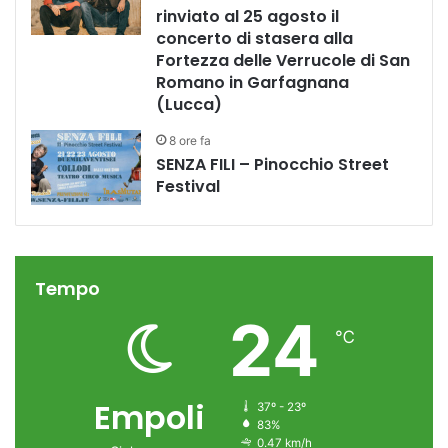
rinviato al 25 agosto il
concerto di stasera alla
Fortezza delle Verrucole di San
Romano in Garfagnana
(Lucca)
8 ore fa
SENZA FILI – Pinocchio Street
Festival
Tempo
24
℃
Empoli
37º - 23º
83%
0.47 km/h