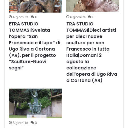
Camaiore
4 giorni fa
0
6 giorni fa
0
ETRA STUDIO
TRA STUDIO
TOMMASI|Svelata
TOMMASI|Dieci artisti
l’opera “San
per dieci nuove
Francesco e il lupo” di
sculture per san
Ugo Riva a Cortona
Francesco in tutta
(AR), per il progetto
Italia|Domani 2
“Sculture-Nuovi
agosto la
segni”
collocazione
dell’opera di Ugo Riva
a Cortona (AR)
6 giorni fa
0