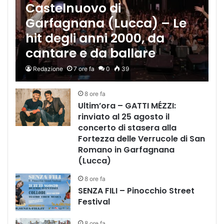
Castelnuovo di
Garfagnana (Lucca) – Le
hit degli anni 2000, da
cantare e da ballare
Redazione
7 ore fa
0
39
8 ore fa
Ultim’ora – GATTI MÉZZI:
rinviato al 25 agosto il
concerto di stasera alla
Fortezza delle Verrucole di San
Romano in Garfagnana
(Lucca)
8 ore fa
SENZA FILI – Pinocchio Street
Festival
8 ore fa