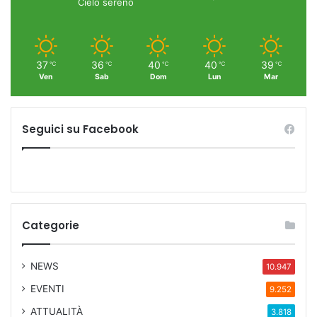
Cielo sereno
37
36
40
40
39
℃
℃
℃
℃
℃
Ven
Sab
Dom
Lun
Mar
Seguici su Facebook
Categorie
NEWS
10.947
EVENTI
9.252
ATTUALITÀ
3.818