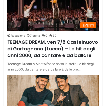
EVENTI
Redazione
7 ore fa
0
39
TEENAGE DREAM, ven 7/8 Castelnuovo
di Garfagnana (Lucca) – Le hit degli
anni 2000, da cantare e da ballare
Teenage Dream a Mont’Alfonso sotto le stelle Le hit degli
anni 2000, da cantare e da ballare E dalle ore…