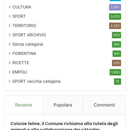
CULTURA
3.587
SPORT
3.079
TERRITORIO
2.325
SPORT ARCHIVIO
629
Senza categoria
360
FIORENTINA
651
RICETTE
253
EMPOLI
1.930
SPORT
vecchia categoria
15
Recente
Popolare
Commenti
Colonie feline, il Comune richiama alla tutela degli
animali e alla collaborazione dei cittadini