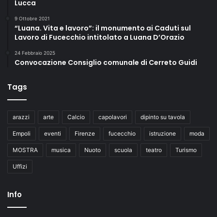
Lucca
9 Ottobre 2021
“Luana. Vita e lavoro”: il monumento ai Caduti sul
Lavoro di Fucecchio intitolato a Luana D’Orazio
24 Febbraio 2025
Convocazione Consiglio comunale di Cerreto Guidi
Tags
arazzi
arte
Calcio
capolavori
dipinto su tavola
Empoli
eventi
Firenze
fucecchio
istruzione
moda
MOSTRA
musica
Nuoto
scuola
teatro
Turismo
Uffizi
Info