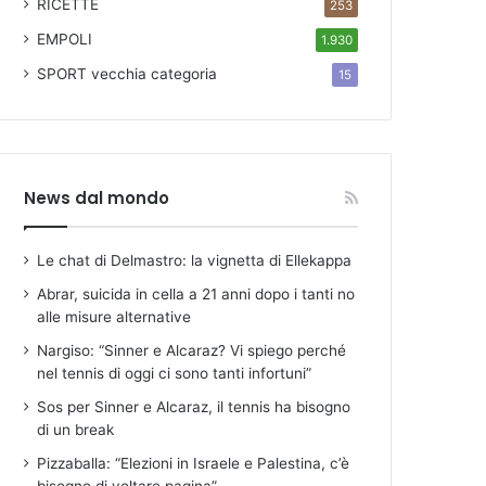
RICETTE
253
EMPOLI
1.930
SPORT
vecchia categoria
15
News dal mondo
Le chat di Delmastro: la vignetta di Ellekappa
Abrar, suicida in cella a 21 anni dopo i tanti no
alle misure alternative
Nargiso: “Sinner e Alcaraz? Vi spiego perché
nel tennis di oggi ci sono tanti infortuni”
Sos per Sinner e Alcaraz, il tennis ha bisogno
di un break
Pizzaballa: “Elezioni in Israele e Palestina, c’è
bisogno di voltare pagina”