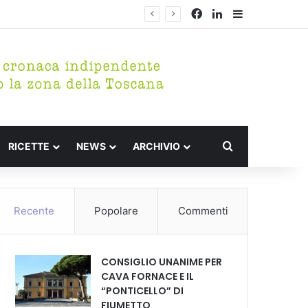
Facebook
LinkedIn
Barra lateral
Cerca per
RICETTE
NEWS
ARCHIVIO
Recente
Popolare
Commenti
CONSIGLIO UNANIME PER
CAVA FORNACE E IL
“PONTICELLO” DI
FIUMETTO