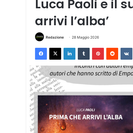
Luca Paoli e il s
arrivi l’alba’
Redazione
28 Maggio 2026
Facebook
X
LinkedIn
Tumblr
Pinterest
Reddit
VK