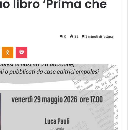
uo libro ‘Prima che
0
82
2 minuti di lettura
ontakte
Odnoklassniki
Pocket