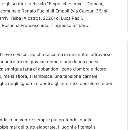
 gli scrittori del ciclo “Empolichescrive”. Domani,
a comunale Renato Fucini di Empoli (via Cavour, 36) si
ivi l’alba (Albatros, 2026) di Luca Paoli.
 Rosanna Franceschina. L’ingresso è libero.
 breve e viscerale che racconta in una notte, attraverso
incontro tra un giovane uomo e una donna che si
za ambigua fatta di abbandoni, zone d’ombra e ricordi
, ma si sfiora, si lambisce: una tensione carnale
ghi, negli sguardi e dentro gli interstizi dei silenzi e dei
onda in un ventre sempre più profondo: quello
colpe mai del tutto elaborate. I luoghi e i tempi si