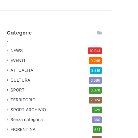
Categorie
NEWS
10.941
EVENTI
9.246
ATTUALITÀ
3.816
CULTURA
3.586
SPORT
3.078
TERRITORIO
2.324
SPORT ARCHIVIO
629
Senza categoria
360
FIORENTINA
651