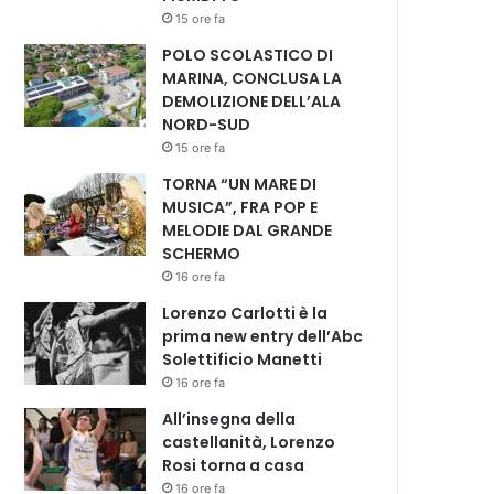
15 ore fa
POLO SCOLASTICO DI
MARINA, CONCLUSA LA
DEMOLIZIONE DELL’ALA
NORD-SUD
15 ore fa
TORNA “UN MARE DI
MUSICA”, FRA POP E
MELODIE DAL GRANDE
SCHERMO
16 ore fa
Lorenzo Carlotti è la
prima new entry dell’Abc
Solettificio Manetti
16 ore fa
All’insegna della
castellanità, Lorenzo
Rosi torna a casa
16 ore fa