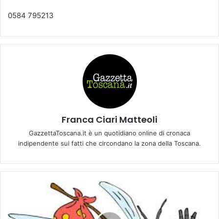
0584 795213
Franca Ciari Matteoli
GazzettaToscana.it è un quotidiano online di cronaca
indipendente sui fatti che circondano la zona della Toscana.
C
o
m
u