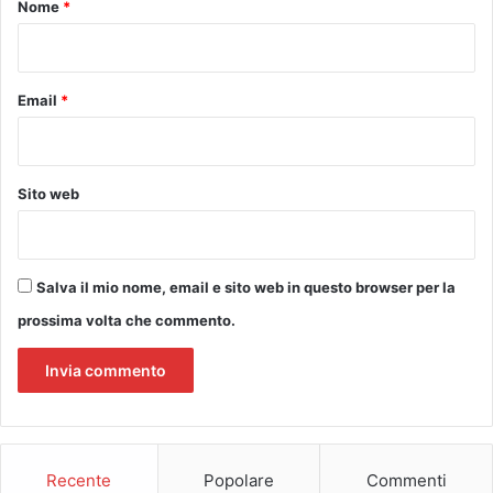
Nome
*
t
A
*
i
"
d
i
Email
*
V
i
n
c
Sito web
i
e
S
p
Salva il mio nome, email e sito web in questo browser per la
i
c
prossima volta che commento.
c
h
i
o
Recente
Popolare
Commenti