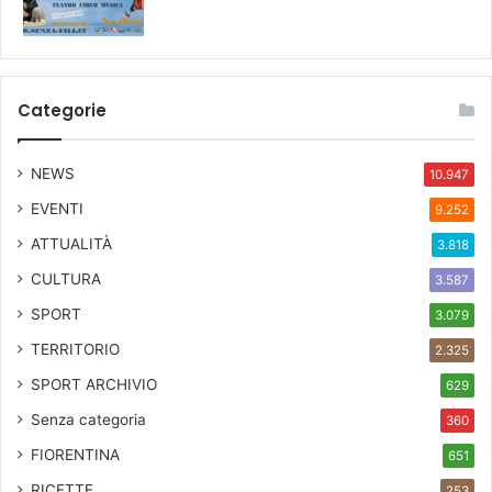
Categorie
NEWS
10.947
EVENTI
9.252
ATTUALITÀ
3.818
CULTURA
3.587
SPORT
3.079
TERRITORIO
2.325
SPORT ARCHIVIO
629
Senza categoria
360
FIORENTINA
651
RICETTE
253