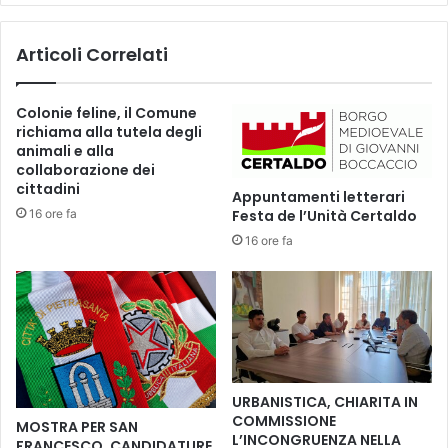
p
A
a
Z
Articoli Correlati
s
I
t
O
i
N
Colonie feline, il Comune
c
A
richiama alla tutela degli
c
L
animali e alla
h
E
collaborazione dei
e
P
cittadini
Appuntamenti letterari
a
E
16 ore fa
Festa de l’Unità Certaldo
n
R
t
16 ore fa
L
i
A
z
4
a
8
n
°
z
R
a
A
r
S
URBANISTICA, CHIARITA IN
e
S
COMMISSIONE
MOSTRA PER SAN
i
E
L’INCONGRUENZA NELLA
FRANCESCO, CANDIDATURE