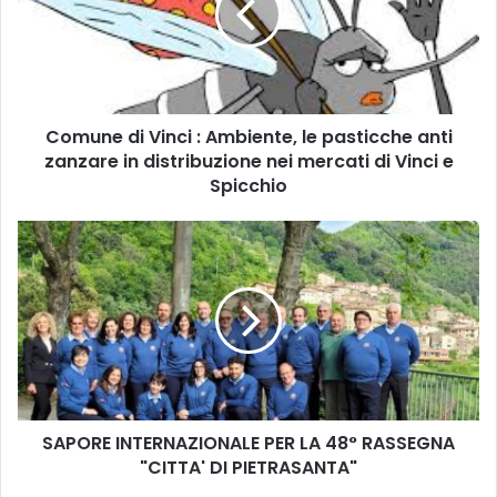
n
e
d
i
V
Comune di Vinci : Ambiente, le pasticche anti
i
zanzare in distribuzione nei mercati di Vinci e
n
c
Spicchio
i
:
S
A
A
m
P
b
O
i
R
e
E
n
I
t
N
e
T
,
SAPORE INTERNAZIONALE PER LA 48° RASSEGNA
E
l
"CITTA' DI PIETRASANTA"
R
e
N