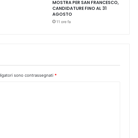
o
MOSTRA PER SAN FRANCESCO,
CANDIDATURE FINO AL 31
n
AGOSTO
t
o
11 ore fa
a
8
0
a
n
n
i
d
ligatori sono contrassegnati
*
a
l
d
i
r
i
t
t
o
d