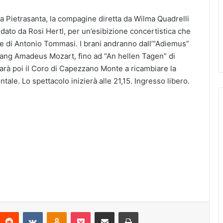
i a Pietrasanta, la compagine diretta da Wilma Quadrelli
idato da Rosi Hertl, per un’esibizione concertistica che
e di Antonio Tommasi. I brani andranno dall’“Adiemus”
lfgang Amadeus Mozart, fino ad “An hellen Tagen” di
arà poi il Coro di Capezzano Monte a ricambiare la
tale. Lo spettacolo inizierà alle 21,15. Ingresso libero.
Reddit
VKontakte
Odnoklassniki
Pocket
Condividi via mail
Stampa