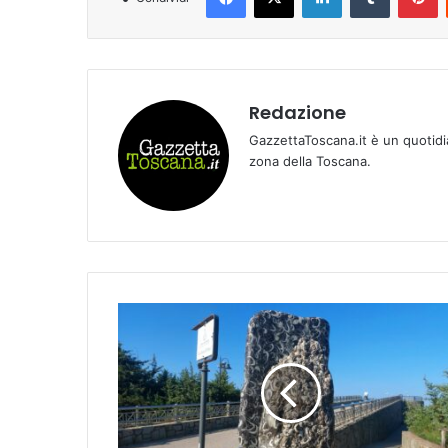
Redazione
GazzettaToscana.it è un quotidi
zona della Toscana.
C
A
N
D
I
D
A