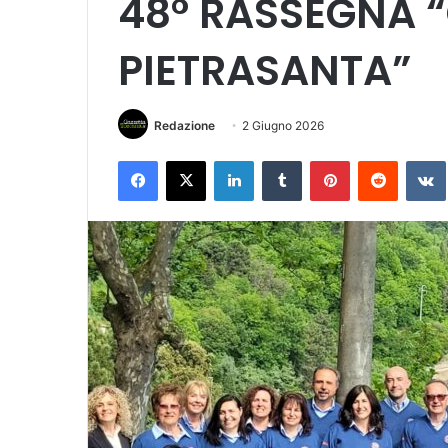
48° RASSEGNA “
PIETRASANTA”
Redazione
2 Giugno 2026
Facebook
X
LinkedIn
Tumblr
Pinterest
Reddit
VK