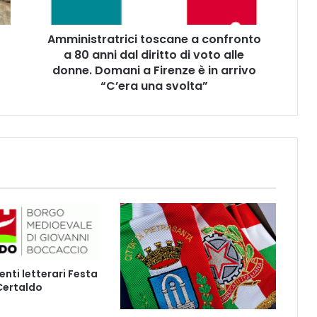
t
r
Amministratrici toscane a confronto
a
a 80 anni dal diritto di voto alle
t
r
donne. Domani a Firenze è in arrivo
i
“C’era una svolta”
c
i
t
o
s
c
a
n
e
a
c
o
ti letterari Festa
n
 Certaldo
f
r