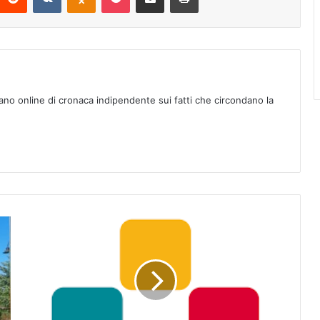
ano online di cronaca indipendente sui fatti che circondano la
A
m
m
i
n
i
s