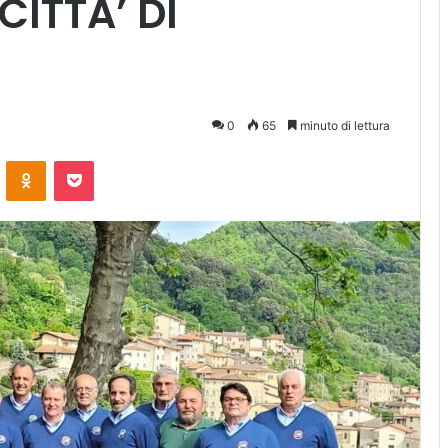
CITTA’ DI
0
65
minuto di lettura
ontakte
Odnoklassniki
Pocket