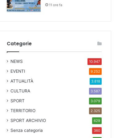
11 ore fa
Categorie
NEWS
10.947
EVENTI
9.252
ATTUALITÀ
3.818
CULTURA
3.587
SPORT
3.079
TERRITORIO
2.325
SPORT ARCHIVIO
629
Senza categoria
360