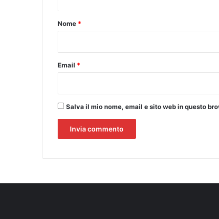
t
G
I
o
Nome
*
A
*
N
I
"
Email
*
Salva il mio nome, email e sito web in questo b