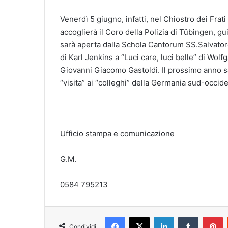
Venerdì 5 giugno, infatti, nel Chiostro dei Frat
accoglierà il Coro della Polizia di Tübingen, gu
sarà aperta dalla Schola Cantorum SS.Salvator
di Karl Jenkins a “Luci care, luci belle” di Wo
Giovanni Giacomo Gastoldi. Il prossimo anno s
“visita” ai “colleghi” della Germania sud-occiden
Ufficio stampa e comunicazione
G.M.
0584 795213
Facebook
X
LinkedIn
Tumblr
Pinterest
Condividi