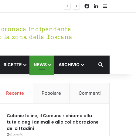
Facebook
LinkedIn
Barra lateral
Cerca per
RICETTE
NEWS
ARCHIVIO
Recente
Popolare
Commenti
Colonie feline, il Comune richiama alla
tutela degli animali e alla collaborazione
dei cittadini
9 ore fa