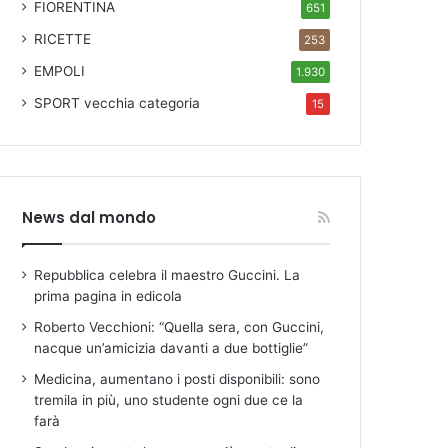
FIORENTINA
651
RICETTE
253
EMPOLI
1.930
SPORT
vecchia categoria
15
News dal mondo
Repubblica celebra il maestro Guccini. La
prima pagina in edicola
Roberto Vecchioni: “Quella sera, con Guccini,
nacque un’amicizia davanti a due bottiglie”
Medicina, aumentano i posti disponibili: sono
tremila in più, uno studente ogni due ce la
farà