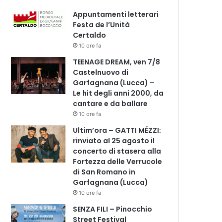
Appuntamenti letterari
Festa de l’Unità
Certaldo
10 ore fa
TEENAGE DREAM, ven 7/8
Castelnuovo di
Garfagnana (Lucca) –
Le hit degli anni 2000, da
cantare e da ballare
10 ore fa
Ultim’ora – GATTI MÉZZI:
rinviato al 25 agosto il
concerto di stasera alla
Fortezza delle Verrucole
di San Romano in
Garfagnana (Lucca)
10 ore fa
SENZA FILI – Pinocchio
Street Festival