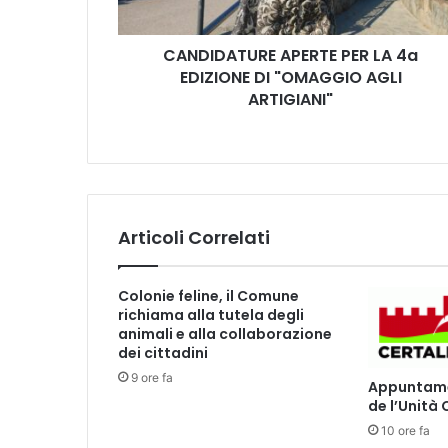
T
U
CANDIDATURE APERTE PER LA 4a
R
EDIZIONE DI "OMAGGIO AGLI
E
A
ARTIGIANI"
P
E
R
T
E
P
Articoli Correlati
E
R
L
Colonie feline, il Comune
A
richiama alla tutela degli
4
animali e alla collaborazione
a
dei cittadini
E
9 ore fa
Appuntamen
D
de l’Unità
I
10 ore fa
Z