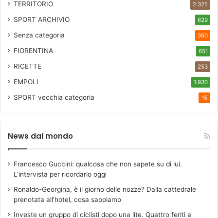
TERRITORIO
2.325
SPORT ARCHIVIO
629
Senza categoria
360
FIORENTINA
651
RICETTE
253
EMPOLI
1.930
SPORT
vecchia categoria
15
News dal mondo
Francesco Guccini: qualcosa che non sapete su di lui.
L’intervista per ricordarlo oggi
Ronaldo-Georgina, è il giorno delle nozze? Dalla cattedrale
prenotata all’hotel, cosa sappiamo
Investe un gruppo di ciclisti dopo una lite. Quattro feriti a