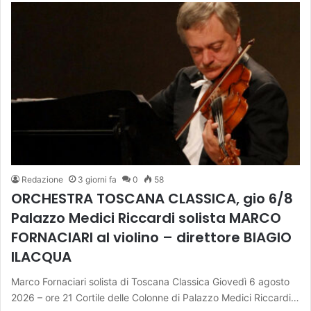
Redazione
3 giorni fa
0
58
ORCHESTRA TOSCANA CLASSICA, gio 6/8
Palazzo Medici Riccardi solista MARCO
FORNACIARI al violino – direttore BIAGIO
ILACQUA
Marco Fornaciari solista di Toscana Classica Giovedì 6 agosto
2026 – ore 21 Cortile delle Colonne di Palazzo Medici Riccardi…