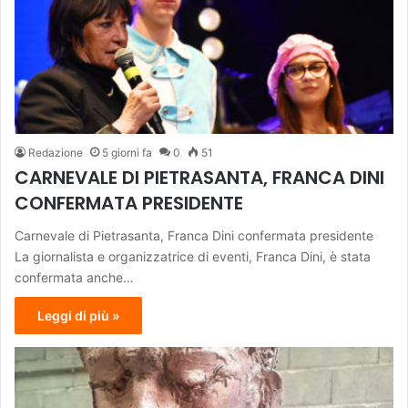
Redazione
5 giorni fa
0
51
CARNEVALE DI PIETRASANTA, FRANCA DINI
CONFERMATA PRESIDENTE
Carnevale di Pietrasanta, Franca Dini confermata presidente
La giornalista e organizzatrice di eventi, Franca Dini, è stata
confermata anche…
Leggi di più »