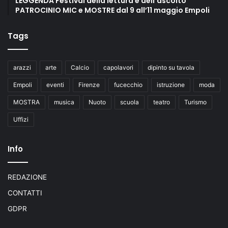
LEGGENDA Festival della lettura e dell’ascolto
PATROCINIO MIC e MOSTRE dal 9 all’11 maggio Empoli
Tags
arazzi
arte
Calcio
capolavori
dipinto su tavola
Empoli
eventi
Firenze
fucecchio
istruzione
moda
MOSTRA
musica
Nuoto
scuola
teatro
Turismo
Uffizi
Info
REDAZIONE
CONTATTI
GDPR