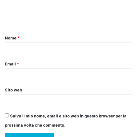
u
n
e
r
e
n
o
a
t
s
o
o
Nome
*
s
*
t
e
g
Email
*
n
o
d
e
Sito web
l
c
o
m
Salva il mio nome, email e sito web in questo browser per la
m
prossima volta che commento.
e
r