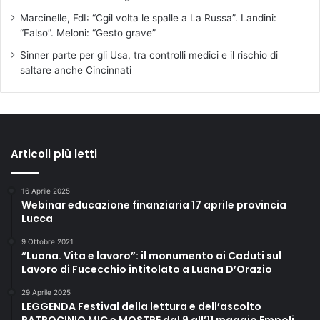
Marcinelle, FdI: “Cgil volta le spalle a La Russa”. Landini:
“Falso”. Meloni: “Gesto grave”
Sinner parte per gli Usa, tra controlli medici e il rischio di
saltare anche Cincinnati
Articoli più letti
16 Aprile 2025
Webinar educazione finanziaria 17 aprile provincia
Lucca
9 Ottobre 2021
“Luana. Vita e lavoro”: il monumento ai Caduti sul
Lavoro di Fucecchio intitolato a Luana D’Orazio
29 Aprile 2025
LEGGENDA Festival della lettura e dell’ascolto
PATROCINIO MIC e MOSTRE dal 9 all’11 maggio Empoli