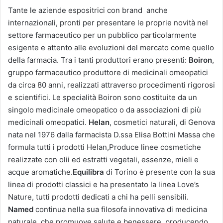
Tante le aziende espositrici con brand anche
internazionali, pronti per presentare le proprie novità nel
settore farmaceutico per un pubblico particolarmente
esigente e attento alle evoluzioni del mercato come quello
della farmacia. Tra i tanti produttori erano presenti:
Boiron
,
gruppo farmaceutico produttore di medicinali omeopatici
da circa 80 anni, realizzati attraverso procedimenti rigorosi
e scientifici. Le specialità Boiron sono costituite da un
singolo medicinale omeopatico o da associazioni di più
medicinali omeopatici.
Helan
, cosmetici naturali, di Genova
nata nel 1976 dalla farmacista D.ssa Elisa Bottini Massa che
formula tutti i prodotti Helan,Produce linee cosmetiche
realizzate con olii ed estratti vegetali, essenze, mieli e
acque aromatiche.
Equilibra
di Torino è presente con la sua
linea di prodotti classici e ha presentato la linea Love’s
Nature, tutti prodotti dedicati a chi ha pelli sensibili.
Named
continua nella sua filosofa innovativa di medicina
naturale, che promuove salute e benessere, producendo