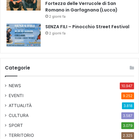
Fortezza delle Verrucole di San
Romano in Garfagnana (Lucca)
2 giorni fa
SENZA FILI – Pinocchio Street Festival
2 giorni fa
Categorie
NEWS
10.947
EVENTI
9.252
ATTUALITÀ
3.818
CULTURA
3.587
SPORT
3.079
TERRITORIO
2.325