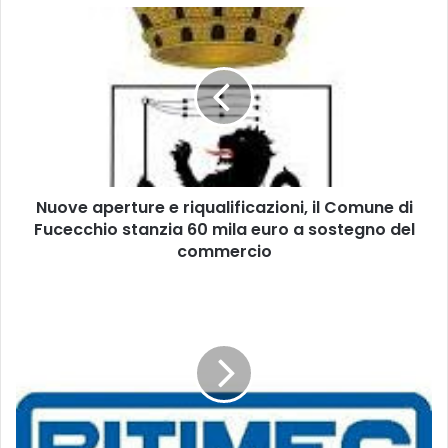
N
u
o
v
e
a
p
e
r
Nuove aperture e riqualificazioni, il Comune di
t
Fucecchio stanzia 60 mila euro a sostegno del
u
r
commercio
e
e
B
r
i
i
t
q
i
u
m
a
e
l
c
i
: