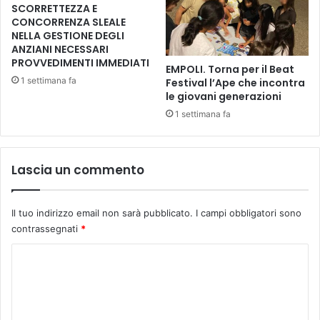
u
r
SCORRETTEZZA E
c
a
CONCORRENZA SLEALE
e
NELLA GESTIONE DEGLI
c
c
ANZIANI NECESSARI
r
PROVVEDIMENTI IMMEDIATI
c
e
EMPOLI. Torna per il Beat
h
a
1 settimana fa
Festival l’Ape che incontra
i
t
le giovani generazioni
o
i
1 settimana fa
s
v
t
i
a
t
Lascia un commento
n
à
z
e
i
i
a
Il tuo indirizzo email non sarà pubblicato.
I campi obbligatori sono
n
6
contrassegnati
*
n
0
o
C
m
v
i
a
o
l
z
m
a
i
e
m
o