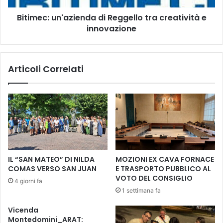
f
u
i
Bitimec: un'azienda di Reggello tra creatività e
n
c
innovazione
'
a
a
z
z
i
i
Articoli Correlati
o
e
n
n
i
d
,
a
i
d
l
i
C
R
o
e
m
g
IL “SAN MATEO” DI NILDA
MOZIONI EX CAVA FORNACE
u
g
COMAS VERSO SAN JUAN
E TRASPORTO PUBBLICO AL
n
e
VOTO DEL CONSIGLIO
4 giorni fa
e
l
1 settimana fa
d
l
i
o
Vicenda
F
t
Montedomini_ARAT: