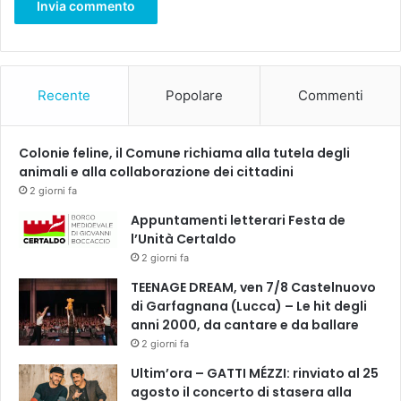
c
i
o
Recente
Popolare
Commenti
Colonie feline, il Comune richiama alla tutela degli
animali e alla collaborazione dei cittadini
2 giorni fa
Appuntamenti letterari Festa de
l’Unità Certaldo
2 giorni fa
TEENAGE DREAM, ven 7/8 Castelnuovo
di Garfagnana (Lucca) – Le hit degli
anni 2000, da cantare e da ballare
2 giorni fa
Ultim’ora – GATTI MÉZZI: rinviato al 25
agosto il concerto di stasera alla