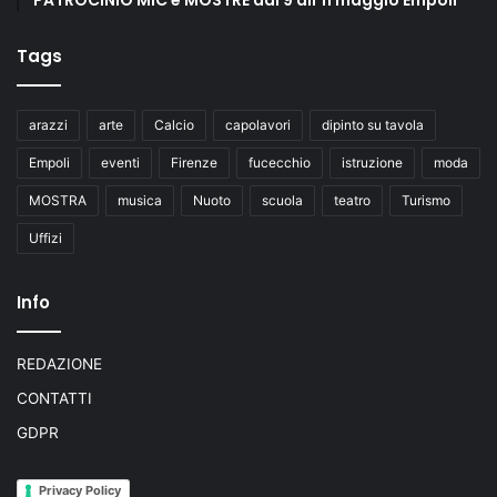
Tags
arazzi
arte
Calcio
capolavori
dipinto su tavola
Empoli
eventi
Firenze
fucecchio
istruzione
moda
MOSTRA
musica
Nuoto
scuola
teatro
Turismo
Uffizi
Info
REDAZIONE
CONTATTI
GDPR
Privacy Policy