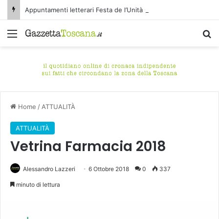
Appuntamenti letterari Festa de l’Unità Certaldo
Menu
C
Home
/
ATTUALITÀ
ATTUALITÀ
Vetrina Farmacia 2018
Alessandro Lazzeri
6 Ottobre 2018
0
337
minuto di lettura