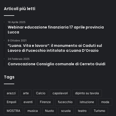
Articoli più letti
16 Aprile 2025
Webinar educazione finanziaria 17 aprile provincia
Lucca
9 Ottobre 2021
“Luana. Vita e lavoro”: il monumento ai Caduti sul
Lavoro di Fucecchio intitolato a Luana D’Orazio
24 Febbraio 2025
Convocazione Consiglio comunale di Cerreto Guidi
Tags
arazzi
arte
Calcio
capolavori
dipinto su tavola
Empoli
eventi
Firenze
fucecchio
istruzione
moda
MOSTRA
musica
Nuoto
scuola
teatro
Turismo