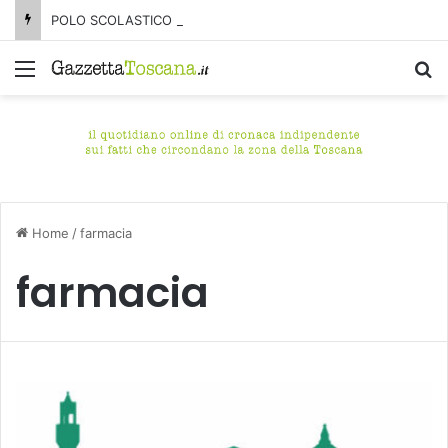
POLO SCOLASTICO DI MARINA, CONCLUSA LA DEMOLIZIONE DELL’ALA NORD-SUD
Menu
C
Home
/
farmacia
farmacia