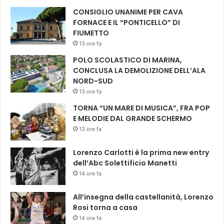
CONSIGLIO UNANIME PER CAVA
FORNACE E IL “PONTICELLO” DI
FIUMETTO
13 ore fa
POLO SCOLASTICO DI MARINA,
CONCLUSA LA DEMOLIZIONE DELL’ALA
NORD-SUD
13 ore fa
TORNA “UN MARE DI MUSICA”, FRA POP
E MELODIE DAL GRANDE SCHERMO
13 ore fa
Lorenzo Carlotti è la prima new entry
dell’Abc Solettificio Manetti
14 ore fa
All’insegna della castellanità, Lorenzo
Rosi torna a casa
14 ore fa