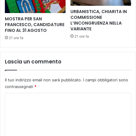
S
a
a
L
URBANISTICA, CHIARITA IN
n
u
COMMISSIONE
MOSTRA PER SAN
c
c
L’INCONGRUENZA NELLA
FRANCESCO, CANDIDATURE
t
a
VARIANTE
FINO AL 31 AGOSTO
i
P
21 ore fa
21 ore fa
s
a
p
o
e
l
r
i
Lascia un commento
l
e
a
i
L
l
Il tuo indirizzo email non sarà pubblicato.
I campi obbligatori sono
e
s
contrassegnati
*
t
u
t
o
C
e
l
o
r
i
a
m
b
t
r
m
u
o
e
r
‘