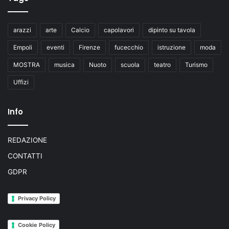
arazzi
arte
Calcio
capolavori
dipinto su tavola
Empoli
eventi
Firenze
fucecchio
istruzione
moda
MOSTRA
musica
Nuoto
scuola
teatro
Turismo
Uffizi
Info
REDAZIONE
CONTATTI
GDPR
Privacy Policy
Cookie Policy