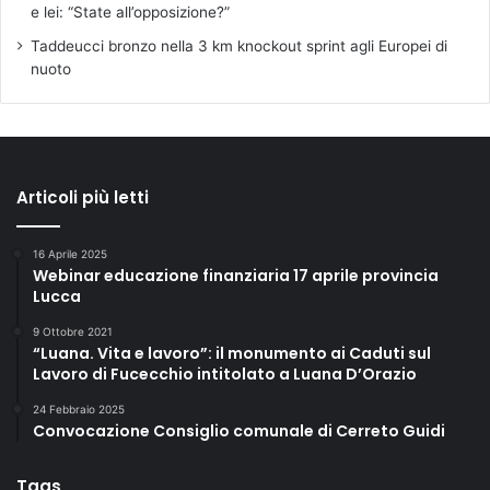
e lei: “State all’opposizione?”
Taddeucci bronzo nella 3 km knockout sprint agli Europei di
nuoto
Articoli più letti
16 Aprile 2025
Webinar educazione finanziaria 17 aprile provincia
Lucca
9 Ottobre 2021
“Luana. Vita e lavoro”: il monumento ai Caduti sul
Lavoro di Fucecchio intitolato a Luana D’Orazio
24 Febbraio 2025
Convocazione Consiglio comunale di Cerreto Guidi
Tags