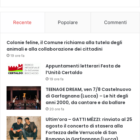
o
r
i
Recente
Popolare
Commenti
2
0
2
Colonie feline, il Comune richiama alla tutela degli
6
animali e alla collaborazione dei cittadini
19 ore fa
Appuntamenti letterari Festa de
l’Unità Certaldo
19 ore fa
TEENAGE DREAM, ven 7/8 Castelnuovo
di Garfagnana (Lucca) – Le hit degli
anni 2000, da cantare e da ballare
20 ore fa
Ultim’ora – GATTI MÉZZI: rinviato al 25
agosto il concerto di stasera alla
Fortezza delle Verrucole di San
Romano in Garfagnana (Lucca)