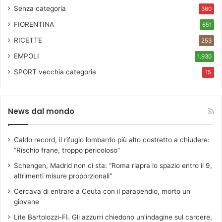
Senza categoria
360
FIORENTINA
651
RICETTE
253
EMPOLI
1.930
SPORT
vecchia categoria
15
News dal mondo
Caldo record, il rifugio lombardo più alto costretto a chiudere:
“Rischio frane, troppo pericoloso”
Schengen, Madrid non ci sta: “Roma riapra lo spazio entro il 9,
altrimenti misure proporzionali”
Cercava di entrare a Ceuta con il parapendio, morto un
giovane
Lite Bartolozzi-FI. Gli azzurri chiedono un’indagine sul carcere,