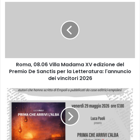
R
o
m
a
,
0
8
.
0
Roma, 08.06 Villa Madama XV edizione del
6
Premio De Sanctis per la Letteratura: l'annuncio
V
i
dei vincitori 2026
l
l
E
a
M
M
P
a
O
d
L
a
I
m
.
a
“