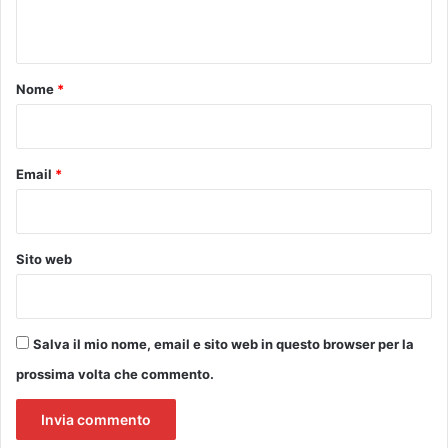
a
P
n
:
r
t
l
i
'
m
o
Nome
*
a
a
*
n
c
n
h
u
e
Email
*
n
a
c
r
i
r
o
i
Sito web
d
v
e
i
i
l
v
’
Salva il mio nome, email e sito web in questo browser per la
i
a
n
prossima volta che commento.
l
c
b
i
a
t
’