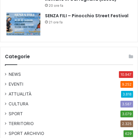
20 ore fa
SENZA FILI – Pinocchio Street Festival
21 ore fa
Categorie
NEWS
10.947
EVENTI
9.252
ATTUALITÀ
3.818
CULTURA
3.587
SPORT
3.079
TERRITORIO
2.325
SPORT ARCHIVIO
629