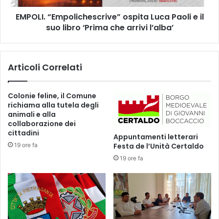
X
E
V
EMPOLI. “Empolichescrive” ospita Luca Paoli e il
m
e
suo libro ‘Prima che arrivi l’alba’
p
d
o
i
l
z
i
Articoli Correlati
i
c
o
h
n
e
Colonie feline, il Comune
e
s
richiama alla tutela degli
d
c
animali e alla
e
r
collaborazione dei
l
i
cittadini
Appuntamenti letterari
P
v
19 ore fa
Festa de l’Unità Certaldo
r
e
e
19 ore fa
”
m
o
i
s
o
p
D
i
e
t