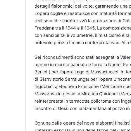
dettagli fisionomici del volto, garantendo una per
L’opera coglie e restituisce con maturità formal
realismo che caratterizzò la produzione di Cata
Freddana tra il 1944 e il 1945. La composizione
con sensibilità le volumetrie, il misticismo e 
notevole perizia tecnica e interpretativa». Alla
Sei riconoscimenti sono stati assegnati a Val
marmo in marmo patinato e ferro; a Noemi Perc
Bertoli) per l’opera Lago di Massaciuccoli in 
di Gianvittorio Serralunga) per l’opera L’incon
ingobbio; a Eleonora Francione (Menzione speci
Massarosa in gesso; a Miranda Quiriconi (Menz
reinterpretata in terracotta policroma con ing
Incontro di Gesù con la Samaritana al pozzo in 
Ognuna delle opere dei nove elaborati finalisti 
Catarsini esposta in una delle tappe del Cammino 