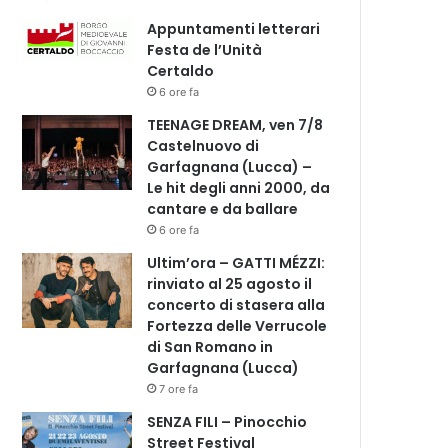
Appuntamenti letterari
Festa de l’Unità
Certaldo
6 ore fa
TEENAGE DREAM, ven 7/8
Castelnuovo di
Garfagnana (Lucca) –
Le hit degli anni 2000, da
cantare e da ballare
6 ore fa
Ultim’ora – GATTI MÉZZI:
rinviato al 25 agosto il
concerto di stasera alla
Fortezza delle Verrucole
di San Romano in
Garfagnana (Lucca)
7 ore fa
SENZA FILI – Pinocchio
Street Festival