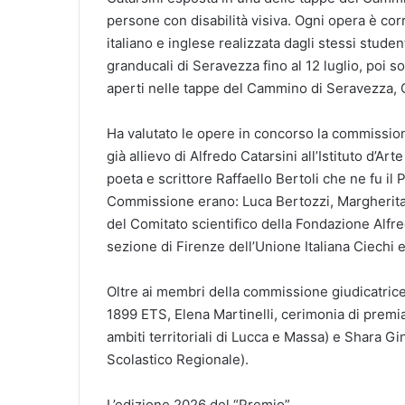
persone con disabilità visiva. Ogni opera è cor
italiano e inglese realizzata dagli stessi stude
granducali di Seravezza fino al 12 luglio, poi so
aperti nelle tappe del Cammino di Seravezza,
Ha valutato le opere in concorso la commissione
già allievo di Alfredo Catarsini all’Istituto d’Ar
poeta e scrittore Raffaello Bertoli che ne fu il 
Commissione erano: Luca Bertozzi, Margherita
del Comitato scientifico della Fondazione Alfr
sezione di Firenze dell’Unione Italiana Ciechi 
Oltre ai membri della commissione giudicatrice
1899 ETS, Elena Martinelli, cerimonia di premi
ambiti territoriali di Lucca e Massa) e Shara Gin
Scolastico Regionale).
L’edizione 2026 del “Premio”