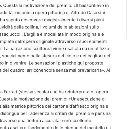
. Questa la motivazione del premio: «Il bassorilievo in
edeltà l’omonima opera pittorica di Alfredo Catarsini
ha saputo descrivere magistralmente i diversi piani
uvidità della collina, i volumi delle abitazioni sullo
saciuccoli. L’argilla è modellata in modo originale e
mpleta dell’opera originale attraverso i suoi elementi
ri. La narrazione scultorea viene esaltata da un utilizzo
 specialmente nella stesura del cielo e nei bagliori del
o in divenire. Le sensazioni plastiche qui proposte
a del quadro, arricchendola senza mai prevaricarla». Al
da Ferrari (stessa scuola) che ha reinterpretato l’opera
. Questa la motivazione del premio: «Un’esecuzione di
lla matrice pittorica del cartone d’affresco originale
distingue per l’aderenza ai criteri del premio e per una
traverso una finitura accurata e un’eccellente
puto esaltare l’andamento delle pieghe del mantello e i