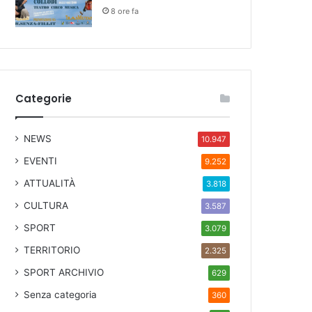
8 ore fa
Categorie
NEWS
10.947
EVENTI
9.252
ATTUALITÀ
3.818
CULTURA
3.587
SPORT
3.079
TERRITORIO
2.325
SPORT ARCHIVIO
629
Senza categoria
360