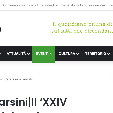
etterari Festa de l’Unità Certaldo
ATTUALITÀ
EVENTI
CULTURA
TERRITORIO
io Catarsini’ è andato
sini|Il ‘XXIV