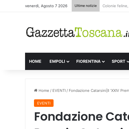
venerdì, Agosto 7 2026
Ultime notizie
Appuntamenti l
HOME
EMPOLI
FIORENTINA
SPORT
Home
/
EVENTI
/
Fondazione Catarsini|Il ‘XXIV Prem
EVENTI
Fondazione Catar