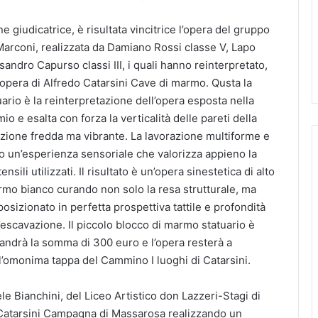
e giudicatrice, è risultata vincitrice l’opera del gruppo
 Marconi, realizzata da Damiano Rossi classe V, Lapo
andro Capurso classi III, i quali hanno reinterpretato,
’opera di Alfredo Catarsini Cave di marmo. Qusta la
ario è la reinterpretazione dell’opera esposta nella
o e esalta con forza la verticalità delle pareti della
ezione fredda ma vibrante. La lavorazione multiforme e
no un’esperienza sensoriale che valorizza appieno la
ili utilizzati. Il risultato è un’opera sinestetica di alto
marmo bianco curando non solo la resa strutturale, ma
osizionato in perfetta prospettiva tattile e profondità
 l’escavazione. Il piccolo blocco di marmo statuario è
i andrà la somma di 300 euro e l’opera resterà a
’omonima tappa del Cammino I luoghi di Catarsini.
le Bianchini, del Liceo Artistico don Lazzeri-Stagi di
di Catarsini Campagna di Massarosa realizzando un