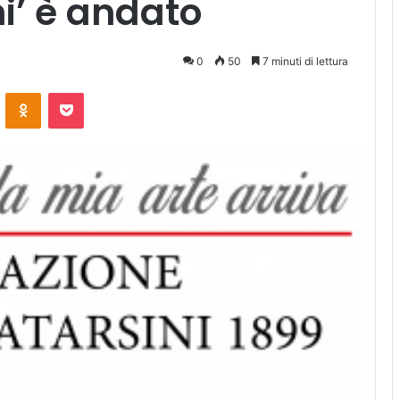
i’ è andato
0
50
7 minuti di lettura
ontakte
Odnoklassniki
Pocket