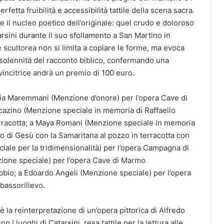
fetta fruibilità e accessibilità tattile della scena sacra.
e il nucleo poetico dell’originale: quel crudo e doloroso
rsini durante il suo sfollamento a San Martino in
 scultorea non si limita a copiare le forme, ma evoca
la solennità del racconto biblico, confermando una
 vincitrice andrà un premio di 100 euro.
eria Maremmani (Menzione d’onore) per l’opera Cave di
azino (Menzione speciale in memoria di Raffaello
terracotta; a Maya Romani (Menzione speciale in memoria
tro di Gesù con la Samaritana al pozzo in terracotta con
ale per la tridimensionalità) per l’opera Campagna di
ione speciale) per l’opera Cave di Marmo
obbio; a Edoardo Angeli (Menzione speciale) per l’opera
bassorilievo.
è la reinterpretazione di un’opera pittorica di Alfredo
I luoghi di Catarsini, resa tattile per la lettura alle