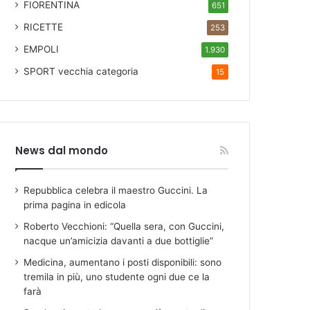
FIORENTINA
651
RICETTE
253
EMPOLI
1.930
SPORT
vecchia categoria
15
News dal mondo
Repubblica celebra il maestro Guccini. La
prima pagina in edicola
Roberto Vecchioni: “Quella sera, con Guccini,
nacque un’amicizia davanti a due bottiglie”
Medicina, aumentano i posti disponibili: sono
tremila in più, uno studente ogni due ce la
farà