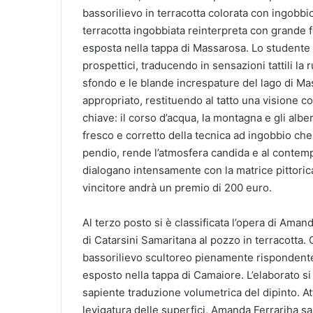
bassorilievo in terracotta colorata con ingobbio
terracotta ingobbiata reinterpreta con grande f
esposta nella tappa di Massarosa. Lo studente 
prospettici, traducendo in sensazioni tattili la r
sfondo e le blande increspature del lago di Mas
appropriato, restituendo al tatto una visione co
chiave: il corso d’acqua, la montagna e gli albe
fresco e corretto della tecnica ad ingobbio che,
pendio, rende l’atmosfera candida e al contemp
dialogano intensamente con la matrice pittoric
vincitore andrà un premio di 200 euro.
Al terzo posto si è classificata l’opera di Aman
di Catarsini Samaritana al pozzo in terracotta
bassorilievo scultoreo pienamente rispondente a
esposto nella tappa di Camaiore. L’elaborato si 
sapiente traduzione volumetrica del dipinto. At
levigatura delle superfici, Amanda Ferrariha sa