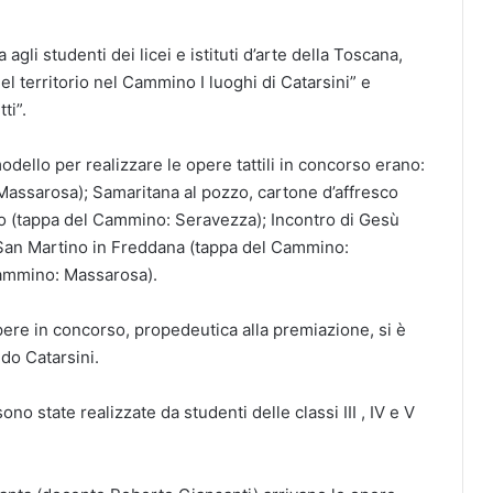
agli studenti dei licei e istituti d’arte della Toscana,
l territorio nel Cammino I luoghi di Catarsini” e
ti”.
 modello per realizzare le opere tattili in concorso erano:
ssarosa); Samaritana al pozzo, cartone d’affresco
 (tappa del Cammino: Seravezza); Incontro di Gesù
 San Martino in Freddana (tappa del Cammino:
Cammino: Massarosa).
opere in concorso, propedeutica alla premiazione, si è
edo Catarsini.
no state realizzate da studenti delle classi III , IV e V