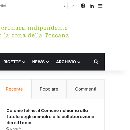
Facebook
LinkedIn
Barra lateral
Cerca per
RICETTE
NEWS
ARCHIVIO
Recente
Popolare
Commenti
Colonie feline, il Comune richiama alla
tutela degli animali e alla collaborazione
dei cittadini
6 ore fa