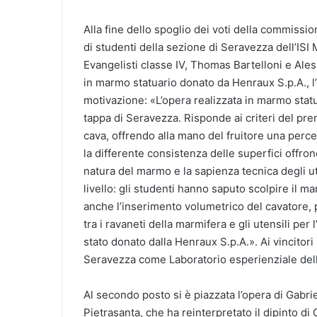
Alla fine dello spoglio dei voti della commission
di studenti della sezione di Seravezza dell’ISI
Evangelisti classe IV, Thomas Bartelloni e Aless
in marmo statuario donato da Henraux S.p.A., l
motivazione: «L’opera realizzata in marmo statu
tappa di Seravezza. Risponde ai criteri del premi
cava, offrendo alla mano del fruitore una perc
la differente consistenza delle superfici offro
natura del marmo e la sapienza tecnica degli utens
livello: gli studenti hanno saputo scolpire il 
anche l’inserimento volumetrico del cavatore, p
tra i ravaneti della marmifera e gli utensili per
stato donato dalla Henraux S.p.A.». Ai vincitor
Seravezza come Laboratorio esperienziale dell
Al secondo posto si è piazzata l’opera di Gabrie
Pietrasanta, che ha reinterpretato il dipinto 