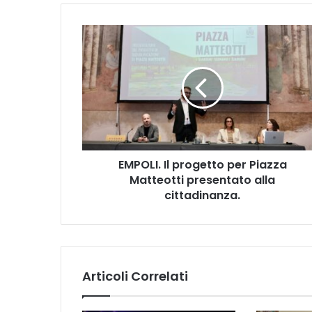
E
M
P
O
L
I
.
I
l
EMPOLI. Il progetto per Piazza
p
Matteotti presentato alla
r
o
cittadinanza.
g
e
t
t
o
Articoli Correlati
p
e
r