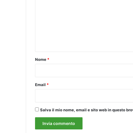
t
o
a
m
t
o
m
a
e
l
n
l
a
t
c
o
i
Nome
*
t
*
t
a
d
Email
*
i
n
a
n
Salva il mio nome, email e sito web in questo b
z
a
.