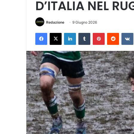
D’ITALIA NEL RU
Redazione
9 Giugno 2026
Facebook
X
LinkedIn
Tumblr
Pinterest
Reddit
VK