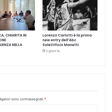
a
r
l
a
t
o
A, CHIARITA IN
Lorenzo Carlotti è la prima
s
ONE
new entry dell’Abc
c
UENZA NELLA
Solettificio Manetti
a
3 giorni fa
n
o
e
p
u
g
l
i
e
s
ligatori sono contrassegnati
*
e
: