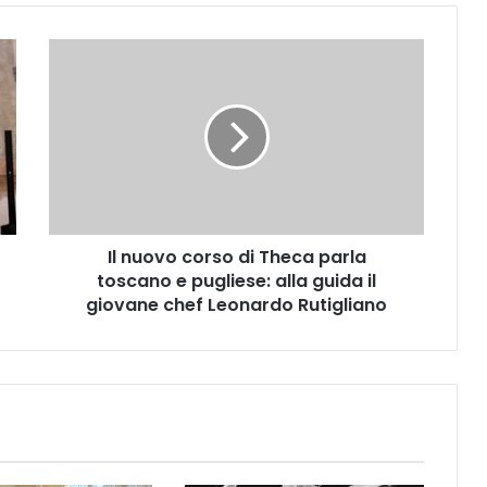
I
l
n
u
o
v
o
c
o
Il nuovo corso di Theca parla
r
toscano e pugliese: alla guida il
s
o
giovane chef Leonardo Rutigliano
d
i
T
h
e
c
a
p