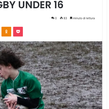
GBY UNDER 16
0
83
minuto di lettura
ontakte
Odnoklassniki
Pocket