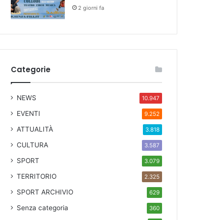
2 giorni fa
Categorie
NEWS
10.947
EVENTI
9.252
ATTUALITÀ
3.818
CULTURA
3.587
SPORT
3.079
TERRITORIO
2.325
SPORT ARCHIVIO
629
Senza categoria
360