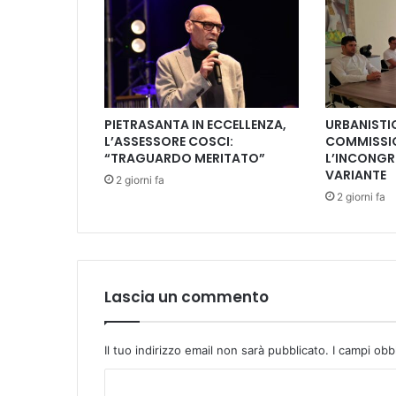
P
i
a
z
z
a
PIETRASANTA IN ECCELLENZA,
URBANISTIC
M
L’ASSESSORE COSCI:
COMMISSI
a
“TRAGUARDO MERITATO”
L’INCONGR
t
VARIANTE
2 giorni fa
t
2 giorni fa
e
o
t
t
i
Lascia un commento
p
r
e
s
Il tuo indirizzo email non sarà pubblicato.
I campi obb
e
C
n