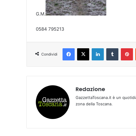
G.M.
0584 795213
Facebook
X
LinkedIn
Tumblr
Pinterest
Condividi
Redazione
GazzettaToscana.it è un quotidi
zona della Toscana.