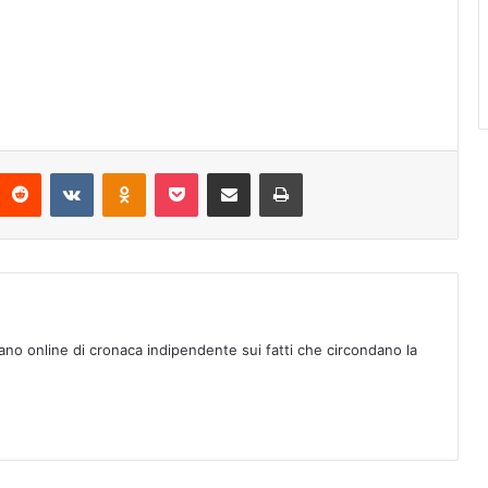
Reddit
VKontakte
Odnoklassniki
Pocket
Condividi via mail
Stampa
ano online di cronaca indipendente sui fatti che circondano la