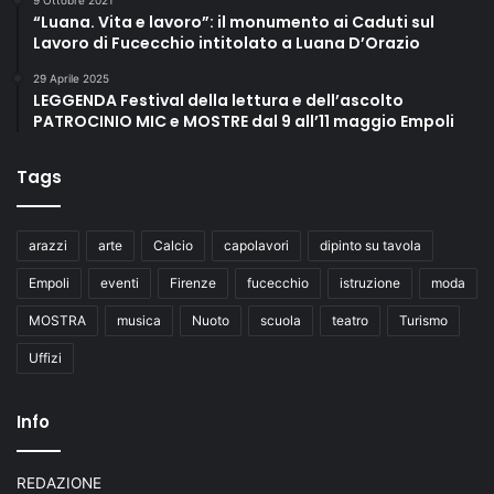
9 Ottobre 2021
“Luana. Vita e lavoro”: il monumento ai Caduti sul
Lavoro di Fucecchio intitolato a Luana D’Orazio
29 Aprile 2025
LEGGENDA Festival della lettura e dell’ascolto
PATROCINIO MIC e MOSTRE dal 9 all’11 maggio Empoli
Tags
arazzi
arte
Calcio
capolavori
dipinto su tavola
Empoli
eventi
Firenze
fucecchio
istruzione
moda
MOSTRA
musica
Nuoto
scuola
teatro
Turismo
Uffizi
Info
REDAZIONE