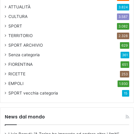
ATTUALITÀ
3.824
CULTURA
3.587
SPORT
3.082
TERRITORIO
2.328
SPORT ARCHIVIO
629
Senza categoria
361
FIORENTINA
651
RICETTE
253
EMPOLI
1.930
SPORT
vecchia categoria
15
News dal mondo