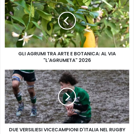
L
I
A
G
R
U
M
I
GLI AGRUMI TRA ARTE E BOTANICA: AL VIA
T
"L'AGRUMETA" 2026
R
A
A
D
R
U
T
E
E
V
E
E
B
R
O
S
T
I
A
L
N
DUE VERSILIESI VICECAMPIONI D'ITALIA NEL RUGBY
I