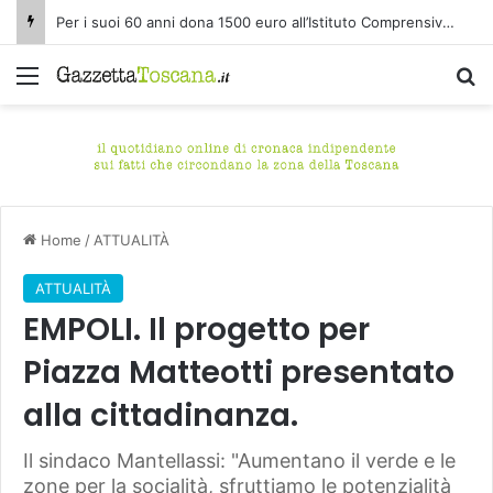
Etna paralizza gli arrivi a Catania: cosa possono fare davvero i passeggeri
Menu
C
Home
/
ATTUALITÀ
ATTUALITÀ
EMPOLI. Il progetto per
Piazza Matteotti presentato
alla cittadinanza.
Il sindaco Mantellassi: "Aumentano il verde e le
zone per la socialità, sfruttiamo le potenzialità