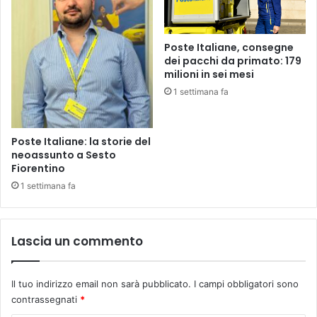
0
A
2
N
6
E
Poste Italiane, consegne
L
dei pacchi da primato: 179
R
milioni in sei mesi
U
1 settimana fa
G
B
Y
Poste Italiane: la storie del
U
neoassunto a Sesto
N
Fiorentino
D
1 settimana fa
E
R
1
6
Lascia un commento
Il tuo indirizzo email non sarà pubblicato.
I campi obbligatori sono
contrassegnati
*