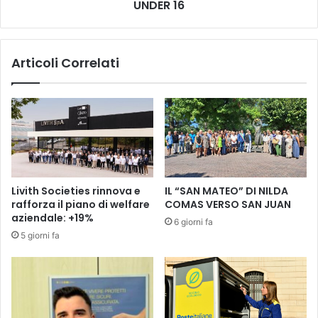
I
UNDER 16
E
C
S
A
I
:
V
Articoli Correlati
A
I
L
C
V
E
I
C
A
A
"
M
L
P
'
I
A
O
Livith Societies rinnova e
IL “SAN MATEO” DI NILDA
G
N
rafforza il piano di welfare
COMAS VERSO SAN JUAN
R
I
aziendale: +19%
6 giorni fa
U
D
5 giorni fa
M
'
E
I
T
T
A
A
"
L
2
I