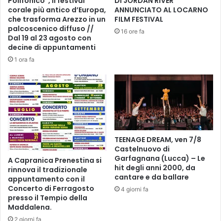
Polifonico”, il festival
DI JORDAN RIVER
T
a
corale più antico d’Europa,
ANNUNCIATO AL LOCARNO
T
r
che trasforma Arezzo in un
FILM FESTIVAL
E
e
palcoscenico diffuso //
16 ore fa
D
I
Dal 19 al 23 agosto con
I
decine di appuntamenti
l
A
X
1 ora fa
N
I
N
I
A
I
D
F
I
e
F
s
R
t
TEENAGE DREAM, ven 7/8
A
i
Castelnuovo di
N
v
Garfagnana (Lucca) – Le
A Capranica Prenestina si
C
a
hit degli anni 2000, da
rinnova il tradizionale
I
l
cantare e da ballare
appuntamento con il
S
d
Concerto di Ferragosto
4 giorni fa
C
e
presso il Tempio della
A
l
Maddalena.
A
C
2 giorni fa