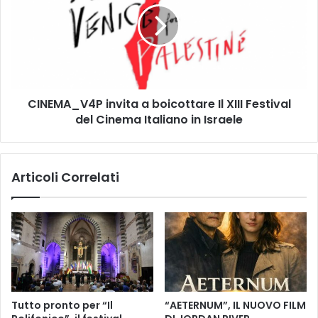
I
E
O
M
L
A
A
_
B
V
O
4
L
CINEMA_V4P invita a boicottare Il XIII Festival
P
L
del Cinema Italiano in Israele
i
A
n
D
v
E
i
Articoli Correlati
L
t
L
a
E
a
A
b
C
o
Q
i
U
c
E
o
M
t
Tutto pronto per “Il
“AETERNUM”, IL NUOVO FILM
A
t