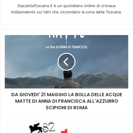
GazzettaToscana.it è un quotidiano online di cronaca
indipendente sui fatti che circondano la zona della Toscana.
D
A
G
I
O
V
E
D
I
DA GIOVEDI' 21 MAGGIO LA BOLLA DELLE ACQUE
'
MATTE DI ANNA DI FRANCISCA ALL'AZZURRO
2
1
SCIPIONI DI ROMA
M
A
C
G
I
G
N