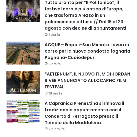
Tutto pronto per “Il Polifonico”, il
festival corale più antico d’Europa,
che trasforma Arezzo in un
palcoscenico diffuso // Dal 19 al 23
agosto con decine di appuntamenti
1 ora fa
ACQUE – Empoli-San Miniato: lavori in
corso per la nuova condotta fognaria
Pagnana-Cuoiodepur
2 ore fa
“AETERNUM”, IL NUOVO FILM DI JORDAN
RIVER ANNUNCIATO AL LOCARNO FILM
FESTIVAL
16 ore fa
A Capranica Prenestina si rinnova il
tradizionale appuntamento con il
Concerto di Ferragosto presso il
Tempio della Maddalena.
2 giorni fa