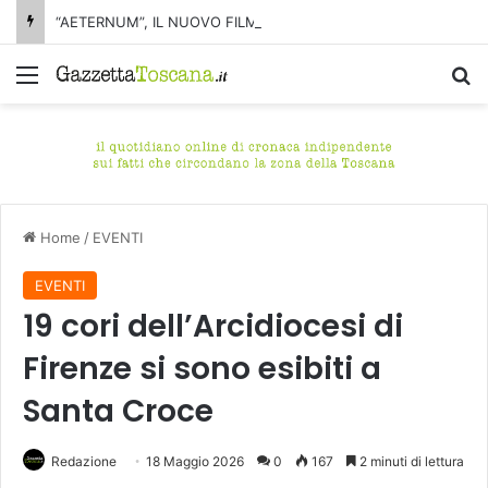
“AETERNUM”, IL NUOVO FILM DI JORDAN RIVER ANNUNCIATO AL LOCARNO FILM FESTIVAL
Menu
C
Home
/
EVENTI
EVENTI
19 cori dell’Arcidiocesi di
Firenze si sono esibiti a
Santa Croce
Redazione
18 Maggio 2026
0
167
2 minuti di lettura