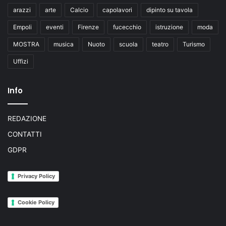
arazzi
arte
Calcio
capolavori
dipinto su tavola
Empoli
eventi
Firenze
fucecchio
istruzione
moda
MOSTRA
musica
Nuoto
scuola
teatro
Turismo
Uffizi
Info
REDAZIONE
CONTATTI
GDPR
Privacy Policy
Cookie Policy