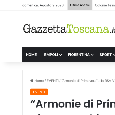
domenica, Agosto 9 2026
Ultime notizie
Appuntamenti
HOME
EMPOLI
FIORENTINA
SPORT
Home
/
EVENTI
/
“Armonie di Primavera” alla RSA V
EVENTI
“Armonie di Pri