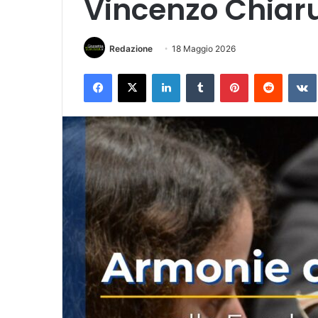
Vincenzo Chiaru
Redazione
18 Maggio 2026
Facebook
X
LinkedIn
Tumblr
Pinterest
Reddit
VK