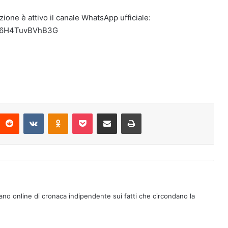
azione è attivo il canale WhatsApp ufficiale:
F96H4TuvBVhB3G
Reddit
VKontakte
Odnoklassniki
Pocket
Condividi via mail
Stampa
ano online di cronaca indipendente sui fatti che circondano la