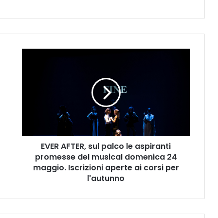
E
V
E
R
A
F
T
E
R
EVER AFTER, sul palco le aspiranti
,
promesse del musical domenica 24
s
u
maggio. Iscrizioni aperte ai corsi per
l
l'autunno
p
a
l
c