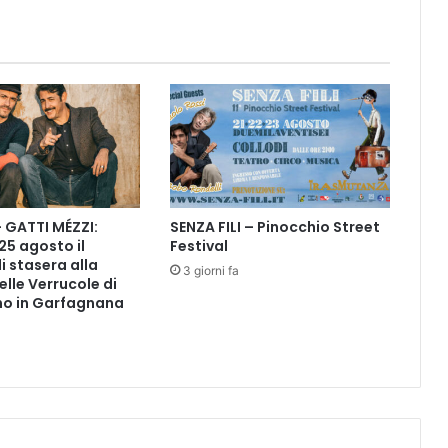
o
l
e
a
s
p
i
r
a
n
– GATTI MÉZZI:
SENZA FILI – Pinocchio Street
t
 25 agosto il
Festival
i
i stasera alla
p
3 giorni fa
elle Verrucole di
r
o in Garfagnana
o
m
e
s
s
e
d