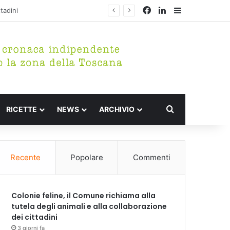
Facebook
LinkedIn
Barra lateral
Cerca per
RICETTE
NEWS
ARCHIVIO
Recente
Popolare
Commenti
Colonie feline, il Comune richiama alla
tutela degli animali e alla collaborazione
dei cittadini
3 giorni fa