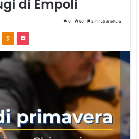
gi di Empoli
0
80
2 minuti di lettura
ontakte
Odnoklassniki
Pocket