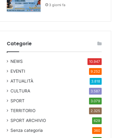
3 giorni fa
Categorie
NEWS
10.947
EVENTI
9.252
ATTUALITÀ
3.818
CULTURA
3.587
SPORT
3.079
TERRITORIO
2.325
SPORT ARCHIVIO
629
Senza categoria
360