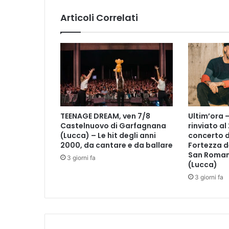
a
Articoli Correlati
r
o
v
e
s
c
i
a
è
TEENAGE DREAM, ven 7/8
Ultim’ora 
c
Castelnuovo di Garfagnana
rinviato al
o
(Lucca) – Le hit degli anni
concerto d
m
2000, da cantare e da ballare
Fortezza d
i
San Roman
3 giorni fa
n
(Lucca)
c
3 giorni fa
i
a
t
o
: