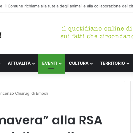
 letterari Festa de l’Unità Certaldo
ATTUALITÀ
EVENTI
CULTURA
TERRITORIO
incenzo Chiarugi di Empoli
mavera” alla RSA