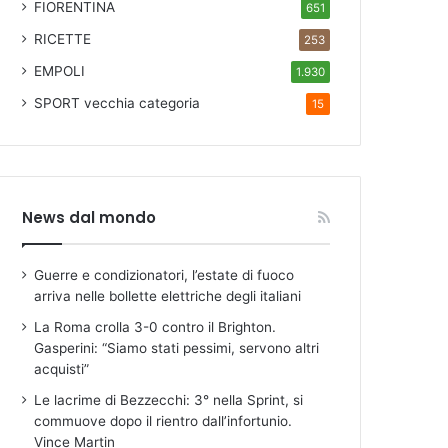
FIORENTINA
651
RICETTE
253
EMPOLI
1.930
SPORT
vecchia categoria
15
News dal mondo
Guerre e condizionatori, l’estate di fuoco
arriva nelle bollette elettriche degli italiani
La Roma crolla 3-0 contro il Brighton.
Gasperini: “Siamo stati pessimi, servono altri
acquisti”
Le lacrime di Bezzecchi: 3° nella Sprint, si
commuove dopo il rientro dall’infortunio.
Vince Martin