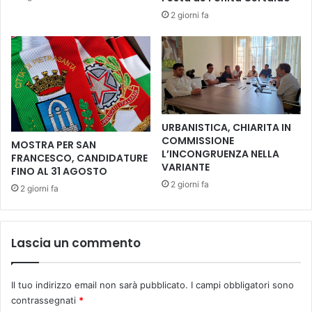
a
d
2 giorni fa
d
e
e
l
l
m
l
u
'
s
i
i
n
c
t
URBANISTICA, CHIARITA IN
a
r
COMMISSIONE
MOSTRA PER SAN
l
e
L’INCONGRUENZA NELLA
FRANCESCO, CANDIDATURE
d
c
VARIANTE
FINO AL 31 AGOSTO
o
c
2 giorni fa
2 giorni fa
m
i
e
o
n
t
i
r
Lascia un commento
c
a
a
a
2
r
Il tuo indirizzo email non sarà pubblicato.
I campi obbligatori sono
4
t
contrassegnati
*
m
e