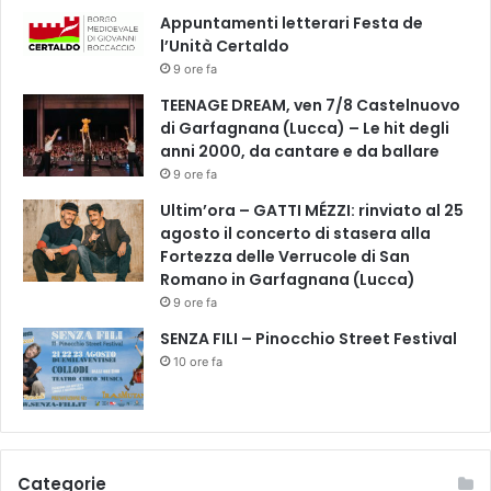
n
Appuntamenti letterari Festa de
t
l’Unità Certaldo
a
9 ore fa
r
i
TEENAGE DREAM, ven 7/8 Castelnuovo
d
di Garfagnana (Lucca) – Le hit degli
e
anni 2000, da cantare e da ballare
l
9 ore fa
l
Ultim’ora – GATTI MÉZZI: rinviato al 25
a
agosto il concerto di stasera alla
c
Fortezza delle Verrucole di San
i
Romano in Garfagnana (Lucca)
t
9 ore fa
t
a
SENZA FILI – Pinocchio Street Festival
d
10 ore fa
i
n
a
n
z
Categorie