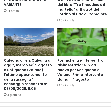
n
a
VARIANTE
del libro “Tra l’incudine e il
o
n
martello” al Bistrot del
11 ore fa
:
e
Fortino di Lido di Camaiore
V
o
3 giorni fa
a
a
i
l
a
l
n
’
o
o
c
s
e
p
l
Calvana di ieri, Calvana di
Formiche, tre interventi di
e
e
oggi”, mercoledì 5 agosto
disinfestazione in via
d
a Sofignano (Vaiano)
Nuova per Schignano a
b
a
l’ultimo appuntamento
Vaiano. Primo intervento
r
l
della rassegna “Il
domani 4 agosto
a
e
Paesaggio raccontato”
l
4 giorni fa
d
03/08/2026, 11:05
a
e
4 giorni fa
G
l
i
l
o
’