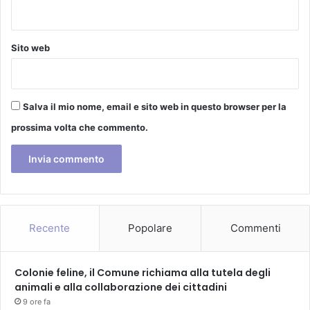
o
s
p
Sito web
e
c
i
a
Salva il mio nome, email e sito web in questo browser per la
l
e
prossima volta che commento.
p
e
r
g
l
i
Recente
Popolare
Commenti
8
0
v
Colonie feline, il Comune richiama alla tutela degli
o
animali e alla collaborazione dei cittadini
l
o
9 ore fa