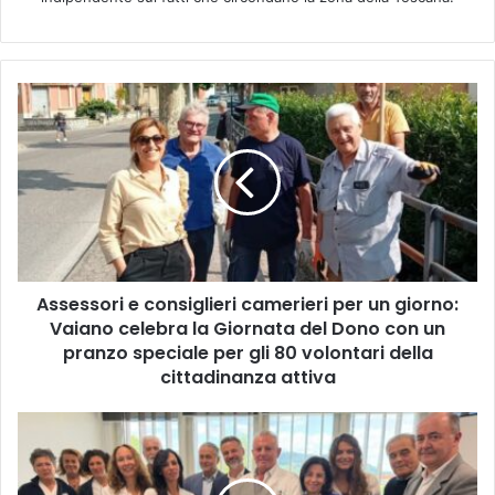
A
s
s
e
s
s
o
r
i
Assessori e consiglieri camerieri per un giorno:
e
Vaiano celebra la Giornata del Dono con un
c
o
pranzo speciale per gli 80 volontari della
n
cittadinanza attiva
s
i
D
g
o
l
n
i
a