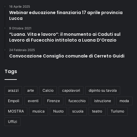
16 Aprile 2025
Webinar educazione finanziaria 17 aprile provincia
Lucca
9 Ottobre 2021
“Luana. Vita e lavoro”: il monumento ai Caduti sul
Lavoro di Fucecchio intitolato a Luana D’Orazio
24 Febbraio 2025
Convocazione Consiglio comunale di Cerreto Guidi
Tags
arazzi
arte
Calcio
capolavori
dipinto su tavola
Empoli
eventi
Firenze
fucecchio
istruzione
moda
MOSTRA
musica
Nuoto
scuola
teatro
Turismo
Uffizi