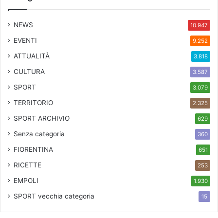
a
a
t
NEWS
10.947
t
EVENTI
9.252
i
v
ATTUALITÀ
3.818
a
CULTURA
3.587
SPORT
3.079
TERRITORIO
2.325
SPORT ARCHIVIO
629
Senza categoria
360
FIORENTINA
651
RICETTE
253
EMPOLI
1.930
SPORT
vecchia categoria
15