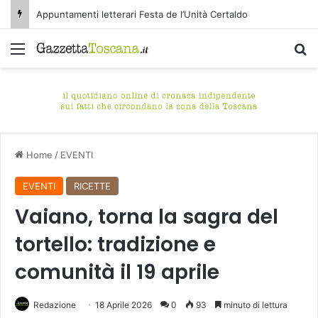
Appuntamenti letterari Festa de l’Unità Certaldo
Menu
C
Home
/
EVENTI
EVENTI
RICETTE
Vaiano, torna la sagra del
tortello: tradizione e
comunità il 19 aprile
Redazione
18 Aprile 2026
0
93
minuto di lettura