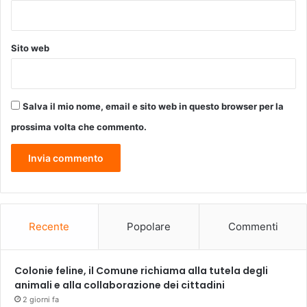
a
a
r
d
a
i
Sito web
z
S
i
a
o
n
n
S
Salva il mio nome, email e sito web in questo browser per la
i
a
a
l
prossima volta che commento.
l
v
l
a
’
t
a
o
n
r
n
e
o
Recente
Popolare
Commenti
c
o
n
Colonie feline, il Comune richiama alla tutela degli
f
animali e alla collaborazione dei cittadini
a
2 giorni fa