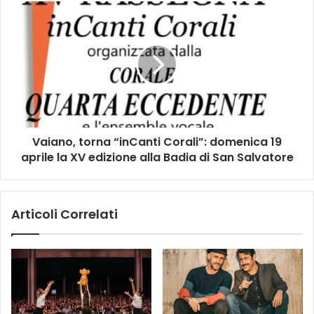
T
V
R
a
O
i
-
a
C
n
O
o
M
,
U
t
N
o
I
Vaiano, torna “inCanti Corali”: domenica 19
r
C
aprile la XV edizione alla Badia di San Salvatore
n
A
a
T
“
O
i
Articoli Correlati
S
n
T
C
A
a
M
n
P
t
A
i
-
C