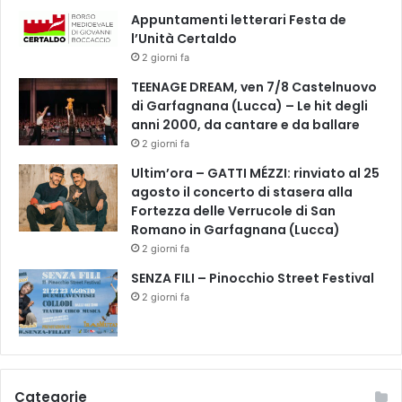
r
Appuntamenti letterari Festa de
m
l’Unità Certaldo
a
c
2 giorni fa
i
TEENAGE DREAM, ven 7/8 Castelnuovo
o
di Garfagnana (Lucca) – Le hit degli
n
anni 2000, da cantare e da ballare
c
2 giorni fa
o
l
Ultim’ora – GATTI MÉZZI: rinviato al 25
o
agosto il concerto di stasera alla
g
Fortezza delle Verrucole di San
i
Romano in Garfagnana (Lucca)
c
2 giorni fa
i
SENZA FILI – Pinocchio Street Festival
e
2 giorni fa
b
i
o
l
o
Categorie
g