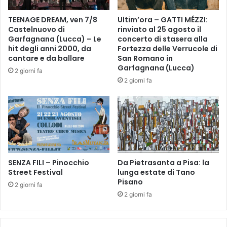
F
o
a
r
TEENAGE DREAM, ven 7/8
Ultim’ora – GATTI MÉZZI:
r
a
Castelnuovo di
rinviato al 25 agosto il
m
l
Garfagnana (Lucca) – Le
concerto di stasera alla
a
i
hit degli anni 2000, da
Fortezza delle Verrucole di
c
”
cantare e da ballare
San Romano in
i
:
Garfagnana (Lucca)
2 giorni fa
a
d
2 giorni fa
o
o
s
m
p
e
e
n
d
i
a
c
l
a
i
SENZA FILI – Pinocchio
Da Pietrasanta a Pisa: la
1
e
Street Festival
lunga estate di Tano
9
Pisano
r
a
2 giorni fa
a
p
2 giorni fa
d
r
i
i
E
l