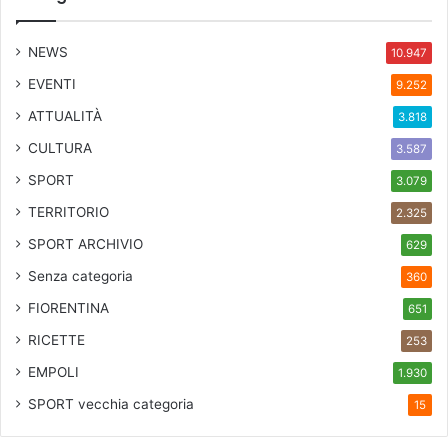
i
c
NEWS
10.947
i
EVENTI
9.252
ATTUALITÀ
3.818
CULTURA
3.587
SPORT
3.079
TERRITORIO
2.325
SPORT ARCHIVIO
629
Senza categoria
360
FIORENTINA
651
RICETTE
253
EMPOLI
1.930
SPORT
vecchia categoria
15