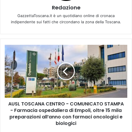
Redazione
GazzettaToscana.it è un quotidiano online di cronaca
indipendente sui fatti che circondano la zona della Toscana.
A
U
S
L
T
O
S
C
A
AUSL TOSCANA CENTRO - COMUNICATO STAMPA
N
- Farmacia ospedaliera di Empoli, oltre 15 mila
A
C
preparazioni all’anno con farmaci oncologici e
E
biologici
N