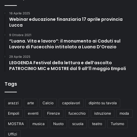
16 Aprile 2025
Webinar educazione finanziaria 17 aprile provincia
Lucca
9 Ottobre 2021
“Luana. Vita e lavoro”: il monumento ai Caduti sul
Lavoro di Fucecchio intitolato a Luana D’Orazio
29 Aprile 2025
LEGGENDA Festival della lettura e dell’ascolto
PATROCINIO MIC e MOSTRE dal 9 all’11 maggio Empoli
Tags
arazzi
arte
Calcio
capolavori
dipinto su tavola
Empoli
eventi
Firenze
fucecchio
istruzione
moda
MOSTRA
musica
Nuoto
scuola
teatro
Turismo
Uffizi