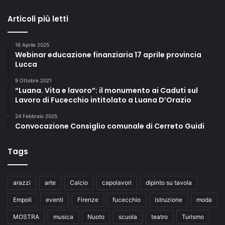
Articoli più letti
16 Aprile 2025
Webinar educazione finanziaria 17 aprile provincia
Lucca
9 Ottobre 2021
“Luana. Vita e lavoro”: il monumento ai Caduti sul
Lavoro di Fucecchio intitolato a Luana D’Orazio
24 Febbraio 2025
Convocazione Consiglio comunale di Cerreto Guidi
Tags
arazzi
arte
Calcio
capolavori
dipinto su tavola
Empoli
eventi
Firenze
fucecchio
istruzione
moda
MOSTRA
musica
Nuoto
scuola
teatro
Turismo