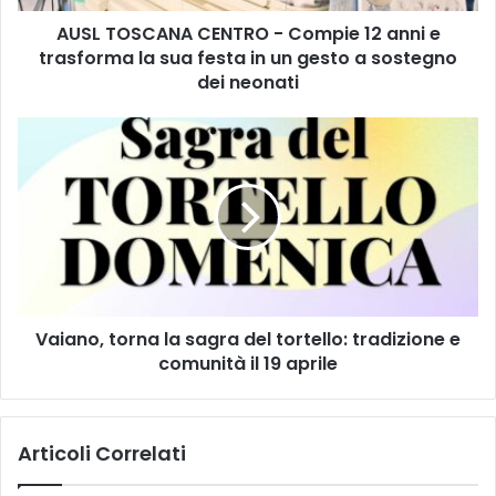
A
AUSL TOSCANA CENTRO - Compie 12 anni e
N
trasforma la sua festa in un gesto a sostegno
A
C
dei neonati
E
N
V
T
a
R
i
O
a
-
n
C
o
o
,
m
t
p
o
i
Vaiano, torna la sagra del tortello: tradizione e
r
e
comunità il 19 aprile
n
1
a
2
l
a
a
Articoli Correlati
n
s
n
a