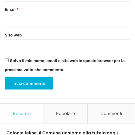
e
e
o
Email
*
n
a
t
i
Sito web
Salva il mio nome, email e sito web in questo browser per la
prossima volta che commento.
Recente
Popolare
Commenti
Colonie feline, il Comune richiama alla tutela degli