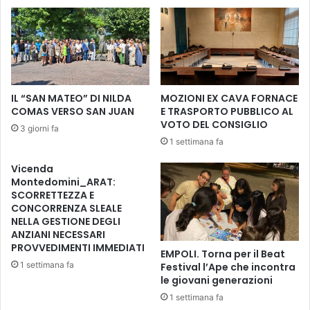
i
g
e
r
t
a
r
d
a
e
s
l
f
t
IL “SAN MATEO” DI NILDA
MOZIONI EX CAVA FORNACE
o
o
COMAS VERSO SAN JUAN
E TRASPORTO PUBBLICO AL
r
r
VOTO DEL CONSIGLIO
3 giorni fa
m
t
1 settimana fa
a
e
l
l
Vicenda
a
l
Montedomini_ARAT:
s
o
SCORRETTEZZA E
u
:
CONCORRENZA SLEALE
a
NELLA GESTIONE DEGLI
t
f
ANZIANI NECESSARI
r
PROVVEDIMENTI IMMEDIATI
e
a
EMPOLI. Torna per il Beat
s
d
1 settimana fa
Festival l’Ape che incontra
t
i
le giovani generazioni
a
z
1 settimana fa
i
i