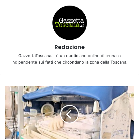
Redazione
GazzettaToscana.it è un quotidiano online di cronaca
indipendente sui fatti che circondano la zona della Toscana.
A
U
S
L
T
O
S
C