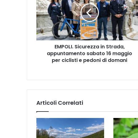
P
O
L
I
.
S
i
EMPOLI. Sicurezza in Strada,
c
appuntamento sabato 16 maggio
u
r
per ciclisti e pedoni di domani
e
z
z
a
i
n
Articoli Correlati
S
t
r
a
d
a