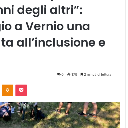
i degli altri”:
io a Vernio una
a all’inclusione e
0
179
2 minuti di lettura
ontakte
Odnoklassniki
Pocket