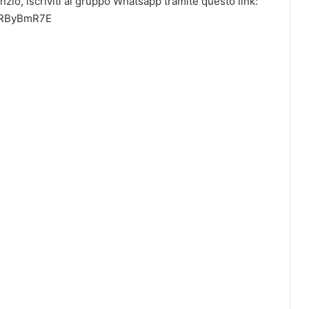
nzio, iscriviti al gruppo Whatsapp tramite questo link:
qRByBmR7E