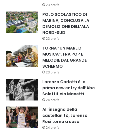
23 ore fa
POLO SCOLASTICO DI
MARINA, CONCLUSA LA
DEMOLIZIONE DELL’ALA
NORD-SUD
23 ore fa
TORNA “UN MARE DI
MUSICA”, FRA POP E
MELODIE DAL GRANDE
SCHERMO
23 ore fa
Lorenzo Carlotti è la
prima new entry dell’Abc
Solettificio Manetti
24 ore fa
All’insegna della
castellanità, Lorenzo
Rosi torna a casa
24 ore fa