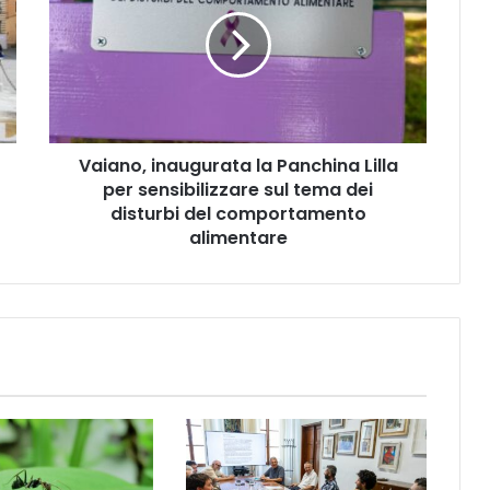
i
a
n
o
,
i
n
Vaiano, inaugurata la Panchina Lilla
a
per sensibilizzare sul tema dei
u
g
disturbi del comportamento
u
alimentare
r
a
t
a
l
a
P
a
n
c
h