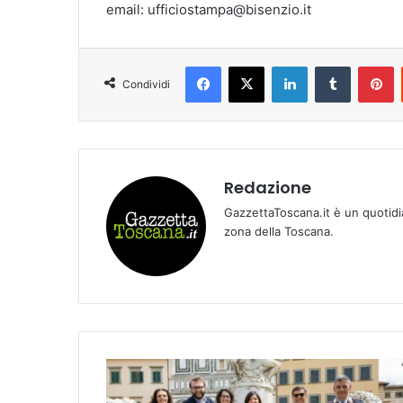
email: ufficiostampa@bisenzio.it
Facebook
X
LinkedIn
Tumblr
Pinterest
Condividi
Redazione
GazzettaToscana.it è un quotidi
zona della Toscana.
E
M