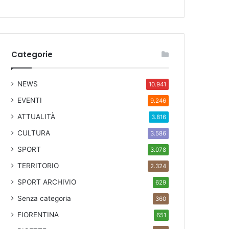
Categorie
NEWS
10.941
EVENTI
9.246
ATTUALITÀ
3.816
CULTURA
3.586
SPORT
3.078
TERRITORIO
2.324
SPORT ARCHIVIO
629
Senza categoria
360
FIORENTINA
651