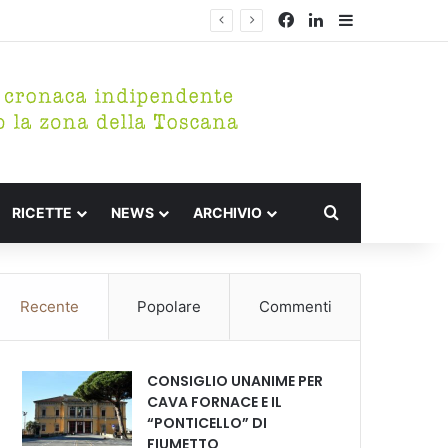
Facebook
LinkedIn
Barra lateral
Cerca per
RICETTE
NEWS
ARCHIVIO
Recente
Popolare
Commenti
CONSIGLIO UNANIME PER
CAVA FORNACE E IL
“PONTICELLO” DI
FIUMETTO