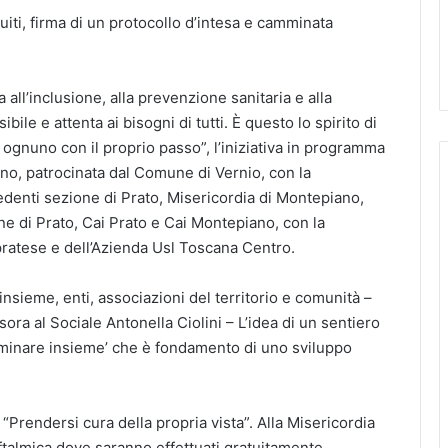
iti, firma di un protocollo d’intesa e camminata
all’inclusione, alla prevenzione sanitaria e alla
le e attenta ai bisogni di tutti. È questo lo spirito di
 ognuno con il proprio passo”, l’iniziativa in programma
no, patrocinata dal Comune di Vernio, con la
edenti sezione di Prato, Misericordia di Montepiano,
ne di Prato, Cai Prato e Cai Montepiano, con la
 pratese e dell’Azienda Usl Toscana Centro.
e insieme, enti, associazioni del territorio e comunità –
sora al Sociale Antonella Ciolini – L’idea di un sentiero
amminare insieme’ che è fondamento di uno sviluppo
n “Prendersi cura della propria vista”. Alla Misericordia
ftalmica dove saranno effettuati gratuitamente