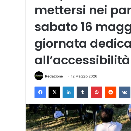
mettersi nei pann
sabato 16 magg
giornata dedicat
all’accessibilità
Redazione
12 Maggio 2026
Facebook
X
LinkedIn
Tumblr
Pinterest
Reddit
VK