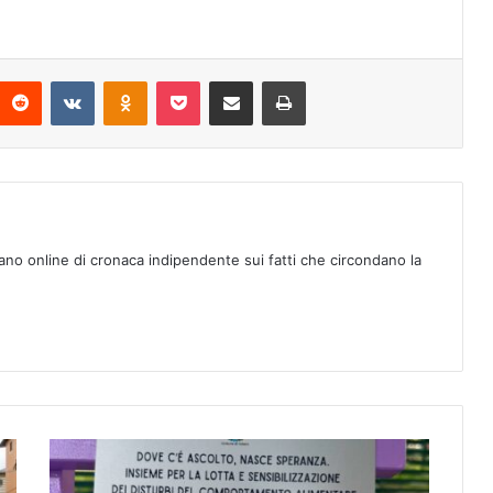
Reddit
VKontakte
Odnoklassniki
Pocket
Condividi via mail
Stampa
ano online di cronaca indipendente sui fatti che circondano la
V
a