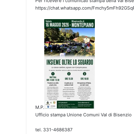
Per ricevere i comunicati stampa della Val Bise
https://chat.whatsapp.com/Fmchy5mFh92GS
M.P.
Ufficio stampa Unione Comuni Val di Bisenzio
tel. 331-4686387