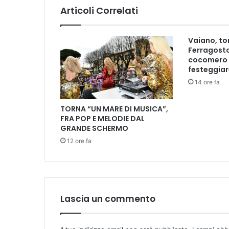
a
Articoli Correlati
a
T
a
Vaiano, tor
v
Ferragosto
a
cocomero 
r
festeggiar
n
14 ore fa
u
z
TORNA “UN MARE DI MUSICA”,
z
FRA POP E MELODIE DAL
e
GRANDE SCHERMO
s
12 ore fa
a
b
a
t
o
9
Lascia un commento
m
a
g