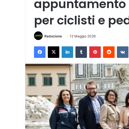
appuntamento 
per ciclisti e p
Redazione
12 Maggio 2026
Facebook
X
LinkedIn
Tumblr
Pinterest
Reddit
VK