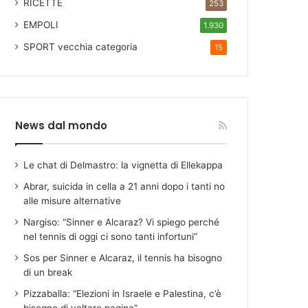
RICETTE
253
EMPOLI
1.930
SPORT
vecchia categoria
15
News dal mondo
Le chat di Delmastro: la vignetta di Ellekappa
Abrar, suicida in cella a 21 anni dopo i tanti no
alle misure alternative
Nargiso: “Sinner e Alcaraz? Vi spiego perché
nel tennis di oggi ci sono tanti infortuni”
Sos per Sinner e Alcaraz, il tennis ha bisogno
di un break
Pizzaballa: “Elezioni in Israele e Palestina, c’è
bisogno di voltare pagina”