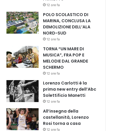
12 ore fa
POLO SCOLASTICO DI
MARINA, CONCLUSA LA
DEMOLIZIONE DELL’ALA
NORD-SUD
12 ore fa
TORNA “UN MARE DI
MUSICA”, FRA POP E
MELODIE DAL GRANDE
SCHERMO
12 ore fa
Lorenzo Carlotti è la
prima new entry dell’Abc
Solettificio Manetti
12 ore fa
All’insegna della
castellanità, Lorenzo
Rosi torna a casa
12 ore fa