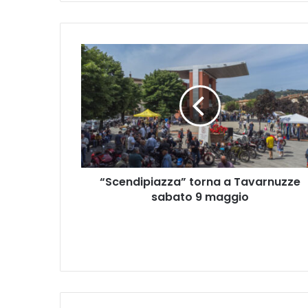
“
S
c
e
n
d
i
p
i
“Scendipiazza” torna a Tavarnuzze
a
sabato 9 maggio
z
z
a
”
t
o
r
n