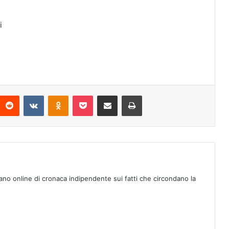
i
Reddit
VKontakte
Odnoklassniki
Pocket
Condividi via mail
Stampa
ano online di cronaca indipendente sui fatti che circondano la