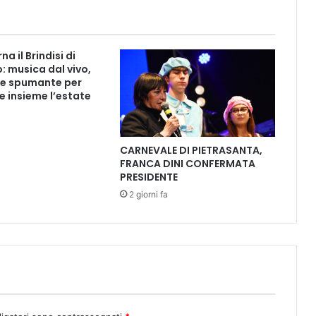
a
l
e
p
na il Brindisi di
e
: musica dal vivo,
r
e spumante per
m
e insieme l’estate
e
t
t
CARNEVALE DI PIETRASANTA,
e
FRANCA DINI CONFERMATA
r
PRESIDENTE
s
2 giorni fa
i
n
e
i
p
a
n
n
i