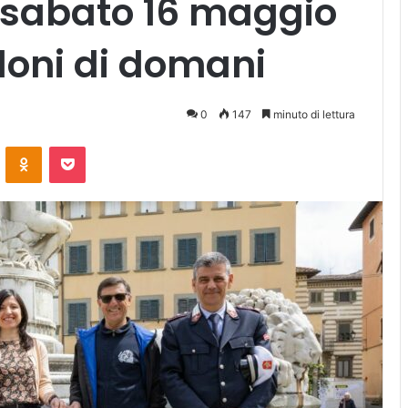
sabato 16 maggio
edoni di domani
0
147
minuto di lettura
ontakte
Odnoklassniki
Pocket