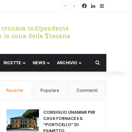
Facebook
LinkedIn
Barra lateral
Cerca per
RICETTE
NEWS
ARCHIVIO
Recente
Popolare
Commenti
CONSIGLIO UNANIME PER
CAVA FORNACE E IL
“PONTICELLO” DI
FIUMETTO