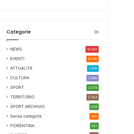
Categorie
NEWS
10.941
EVENTI
9.246
ATTUALITÀ
3.816
CULTURA
3.586
SPORT
3.078
TERRITORIO
2.324
SPORT ARCHIVIO
629
Senza categoria
360
FIORENTINA
651