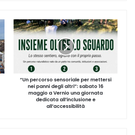
“
U
n
p
e
r
c
o
r
“Un percorso sensoriale per mettersi
s
nei panni degli altri”: sabato 16
o
s
maggio a Vernio una giornata
e
dedicata all’inclusione e
n
all’accessibilità
s
o
r
i