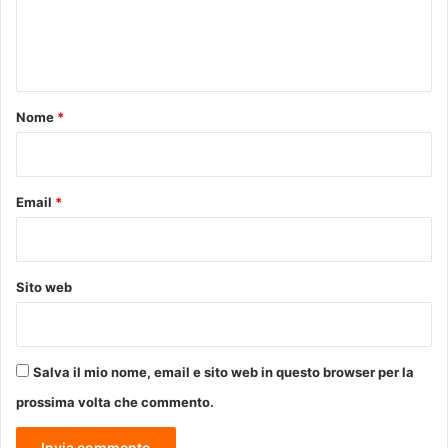
i
i
e
d
o
n
u
a
r
F
t
r
r
o
Nome
*
e
a
i
*
n
l
c
l
e
Email
*
i
s
v
c
e
a
l
M
l
Sito web
o
o
r
d
v
e
i
l
Salva il mio nome, email e sito web in questo browser per la
l
l
l
prossima volta che commento.
a
o
g
: