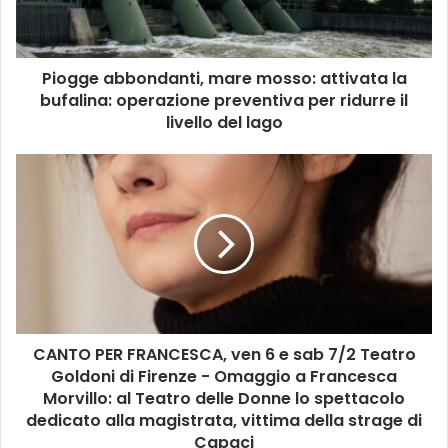
a
b
b
Piogge abbondanti, mare mosso: attivata la
o
bufalina: operazione preventiva per ridurre il
n
d
livello del lago
a
n
C
t
A
i
N
,
T
m
O
a
P
r
E
e
R
m
F
o
CANTO PER FRANCESCA, ven 6 e sab 7/2 Teatro
R
s
Goldoni di Firenze - Omaggio a Francesca
A
s
N
Morvillo: al Teatro delle Donne lo spettacolo
o
C
dedicato alla magistrata, vittima della strage di
:
E
Capaci