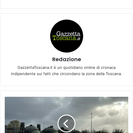
Redazione
GazzettaToscana.it è un quotidiano online di cronaca
indipendente sui fatti che circondano la zona della Toscana.
P
i
o
g
g
e