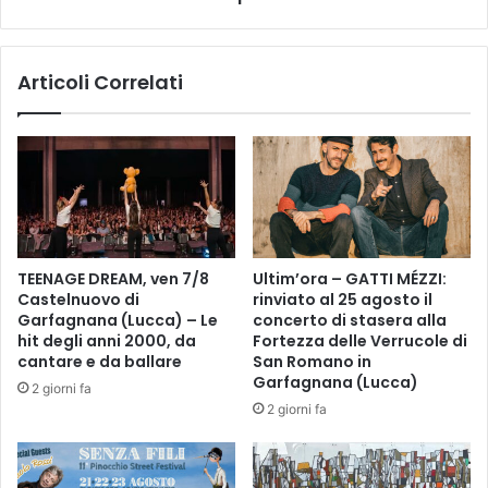
a
S
t
C
t
A
i
Articoli Correlati
,
v
v
a
e
t
n
a
6
l
e
a
s
b
a
u
b
TEENAGE DREAM, ven 7/8
Ultim’ora – GATTI MÉZZI:
f
7
Castelnuovo di
rinviato al 25 agosto il
a
/
Garfagnana (Lucca) – Le
concerto di stasera alla
l
2
hit degli anni 2000, da
Fortezza delle Verrucole di
i
T
cantare e da ballare
San Romano in
n
e
Garfagnana (Lucca)
2 giorni fa
a
a
2 giorni fa
:
t
o
r
p
o
e