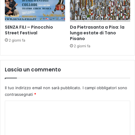
G
r
o
a
l
z
d
i
o
SENZA FILI – Pinocchio
Da Pietrasanta a Pisa: la
o
Street Festival
lunga estate di Tano
n
n
Pisano
i
2 giorni fa
e
d
2 giorni fa
p
i
r
F
e
i
Lascia un commento
v
r
e
e
n
n
Il tuo indirizzo email non sarà pubblicato.
I campi obbligatori sono
t
z
contrassegnati
*
i
e
v
-
C
a
O
p
o
m
e
a
m
r
g
m
r
g