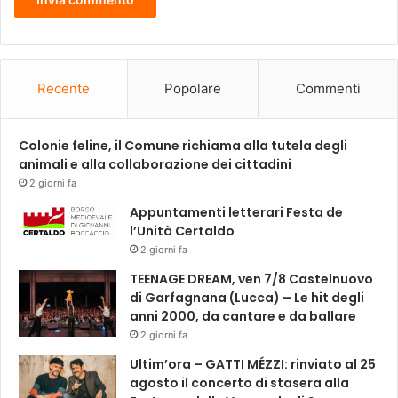
o
a
l
T
e
a
Recente
Popolare
Commenti
t
r
o
Colonie feline, il Comune richiama alla tutela degli
d
animali e alla collaborazione dei cittadini
e
2 giorni fa
l
Appuntamenti letterari Festa de
l
l’Unità Certaldo
e
2 giorni fa
D
o
TEENAGE DREAM, ven 7/8 Castelnuovo
n
di Garfagnana (Lucca) – Le hit degli
n
anni 2000, da cantare e da ballare
e
2 giorni fa
l
Ultim’ora – GATTI MÉZZI: rinviato al 25
o
agosto il concerto di stasera alla
s