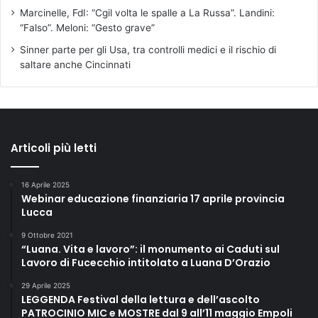
a
Marcinelle, FdI: “Cgil volta le spalle a La Russa”. Landini:
s
“Falso”. Meloni: “Gesto grave”
t
Sinner parte per gli Usa, tra controlli medici e il rischio di
r
saltare anche Cincinnati
a
g
e
d
i
C
Articoli più letti
a
p
a
16 Aprile 2025
Webinar educazione finanziaria 17 aprile provincia
c
Lucca
i
9 Ottobre 2021
“Luana. Vita e lavoro”: il monumento ai Caduti sul
Lavoro di Fucecchio intitolato a Luana D’Orazio
29 Aprile 2025
LEGGENDA Festival della lettura e dell’ascolto
PATROCINIO MIC e MOSTRE dal 9 all’11 maggio Empoli