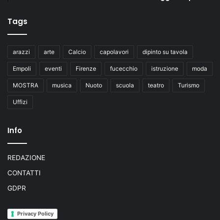
Tags
arazzi
arte
Calcio
capolavori
dipinto su tavola
Empoli
eventi
Firenze
fucecchio
istruzione
moda
MOSTRA
musica
Nuoto
scuola
teatro
Turismo
Uffizi
Info
REDAZIONE
CONTATTI
GDPR
Privacy Policy