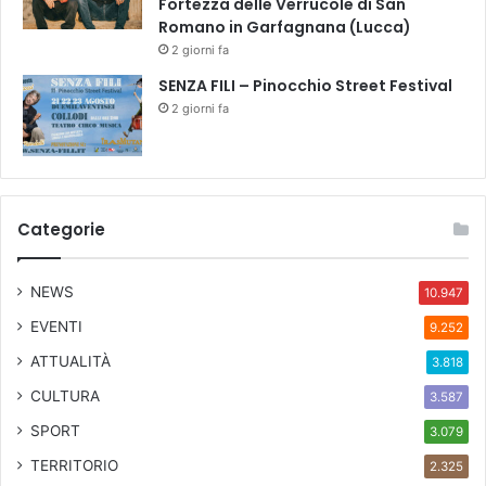
Fortezza delle Verrucole di San
p
Romano in Garfagnana (Lucca)
e
t
2 giorni fa
t
SENZA FILI – Pinocchio Street Festival
a
2 giorni fa
c
o
l
o
d
Categorie
e
d
i
NEWS
10.947
c
a
EVENTI
9.252
t
ATTUALITÀ
3.818
o
a
CULTURA
3.587
l
SPORT
3.079
l
a
TERRITORIO
2.325
m