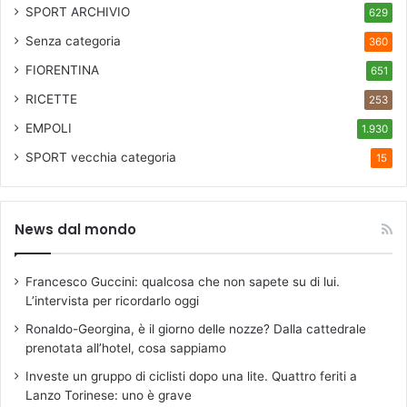
SPORT ARCHIVIO
629
a
g
Senza categoria
360
i
FIORENTINA
651
s
t
RICETTE
253
r
EMPOLI
a
1.930
t
SPORT
vecchia categoria
15
a
,
v
i
News dal mondo
t
t
Francesco Guccini: qualcosa che non sapete su di lui.
i
L’intervista per ricordarlo oggi
m
a
Ronaldo-Georgina, è il giorno delle nozze? Dalla cattedrale
d
prenotata all’hotel, cosa sappiamo
e
Investe un gruppo di ciclisti dopo una lite. Quattro feriti a
l
Lanzo Torinese: uno è grave
l