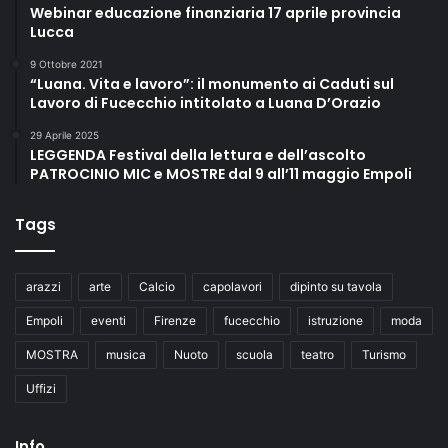
Webinar educazione finanziaria 17 aprile provincia
Lucca
9 Ottobre 2021
“Luana. Vita e lavoro”: il monumento ai Caduti sul
Lavoro di Fucecchio intitolato a Luana D’Orazio
29 Aprile 2025
LEGGENDA Festival della lettura e dell’ascolto
PATROCINIO MIC e MOSTRE dal 9 all’11 maggio Empoli
Tags
arazzi
arte
Calcio
capolavori
dipinto su tavola
Empoli
eventi
Firenze
fucecchio
istruzione
moda
MOSTRA
musica
Nuoto
scuola
teatro
Turismo
Uffizi
Info