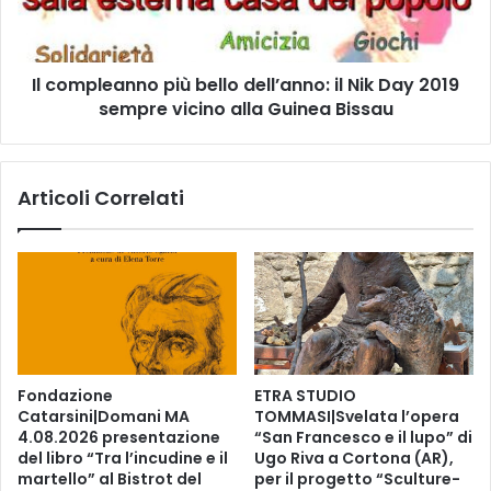
o
l
d
e
e
a
Il compleanno più bello dell’anno: il Nik Day 2019
l
n
l
sempre vicino alla Guinea Bissau
n
e
o
f
p
a
i
Articoli Correlati
c
ù
c
b
i
e
a
l
t
l
e
o
d
e
l
Fondazione
ETRA STUDIO
l
Catarsini|Domani MA
TOMMASI|Svelata l’opera
’
4.08.2026 presentazione
“San Francesco e il lupo” di
a
del libro “Tra l’incudine e il
Ugo Riva a Cortona (AR),
n
martello” al Bistrot del
per il progetto “Sculture-