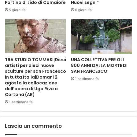
n
Fortino di Lido di Camaiore
Nuovi segni”
o
5 giorni fa
6 giorni fa
:
i
l
N
i
k
D
TRA STUDIO TOMMASI|Dieci
UNA COLLETTIVA PER GLI
a
artisti per dieci nuove
800 ANNI DALLA MORTE DI
y
sculture per san Francesco
SAN FRANCESCO
2
in tutta Italia|Domani 2
0
1 settimana fa
agosto la collocazione
1
dell’opera di Ugo Riva a
9
Cortona (AR)
s
1 settimana fa
e
m
p
r
Lascia un commento
e
v