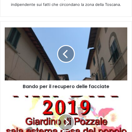
indipendente sui fatti che circondano la zona della Toscana.
B
a
n
d
o
p
e
r
i
Bando per il recupero delle facciate
l
r
e
I
c
l
u
c
p
o
e
m
r
p