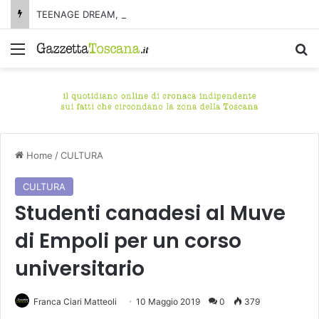
TEENAGE DREAM, ven 7/8 Castelnuovo di Garfagnana (Lucca) – Le hit degli anni 2000, da cantare e da ballare
Menu
C
Home
/
CULTURA
CULTURA
Studenti canadesi al Muve
di Empoli per un corso
universitario
Franca Ciari Matteoli
10 Maggio 2019
0
379