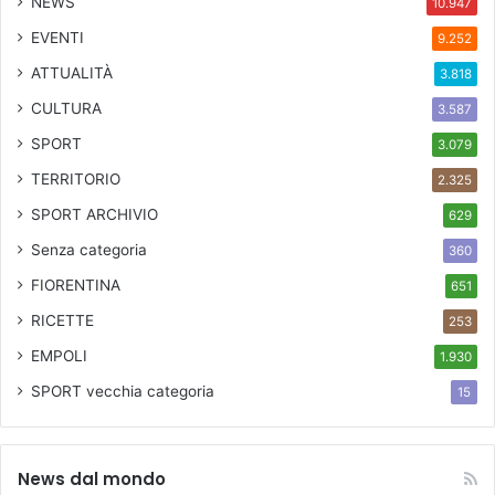
NEWS
10.947
EVENTI
9.252
ATTUALITÀ
3.818
CULTURA
3.587
SPORT
3.079
TERRITORIO
2.325
SPORT ARCHIVIO
629
Senza categoria
360
FIORENTINA
651
RICETTE
253
EMPOLI
1.930
SPORT
vecchia categoria
15
News dal mondo