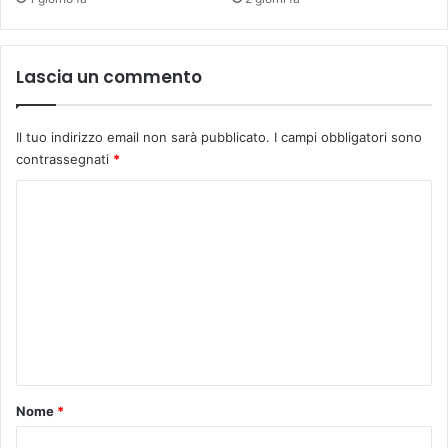
s
o
u
Lascia un commento
n
i
v
Il tuo indirizzo email non sarà pubblicato.
I campi obbligatori sono
e
contrassegnati
*
r
s
C
i
o
t
a
m
r
m
i
o
e
n
t
o
Nome
*
*