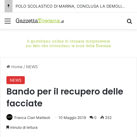
POLO SCOLASTICO DI MARINA, CONCLUSA LA DEMOLIZIONE DELL’ALA NORD-SUD
Menu
C
Home
/
NEWS
NEWS
Bando per il recupero delle
facciate
Franca Ciari Matteoli
10 Maggio 2019
0
352
minuto di lettura