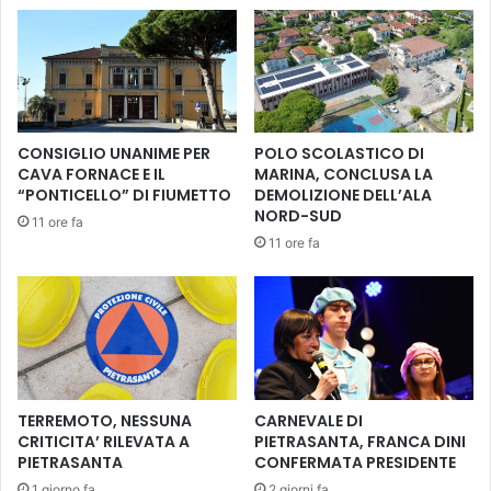
a
o
l
d
M
i
u
P
v
r
e
a
d
CONSIGLIO UNANIME PER
POLO SCOLASTICO DI
g
i
CAVA FORNACE E IL
MARINA, CONCLUSA LA
a
E
“PONTICELLO” DI FIUMETTO
DEMOLIZIONE DELL’ALA
.
m
NORD-SUD
11 ore fa
(
p
11 ore fa
4
o
5
l
m
i
i
p
n
e
u
r
t
u
i
n
TERREMOTO, NESSUNA
CARNEVALE DI
)
c
CRITICITA’ RILEVATA A
PIETRASANTA, FRANCA DINI
PIETRASANTA
CONFERMATA PRESIDENTE
o
r
1 giorno fa
2 giorni fa