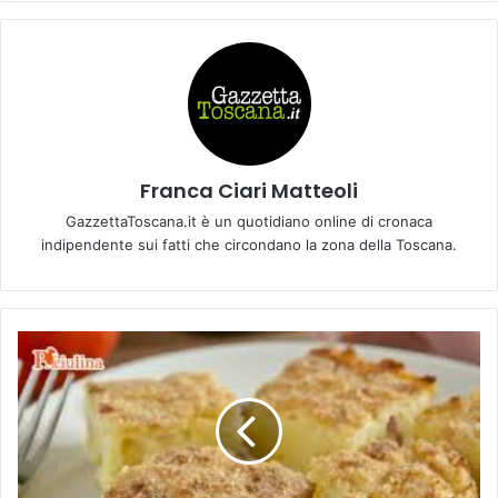
Franca Ciari Matteoli
GazzettaToscana.it è un quotidiano online di cronaca
indipendente sui fatti che circondano la zona della Toscana.
G
a
t
t
ò
d
i