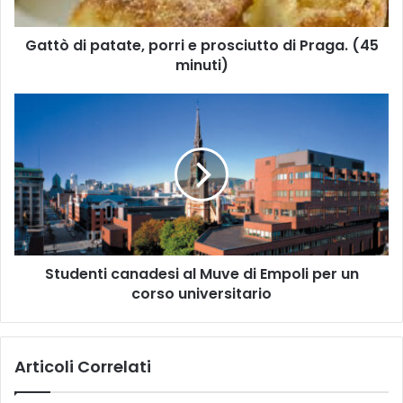
p
a
Gattò di patate, porri e prosciutto di Praga. (45
t
minuti)
a
t
e
S
,
t
p
u
o
d
r
e
r
n
i
t
e
i
p
c
r
Studenti canadesi al Muve di Empoli per un
a
o
corso universitario
n
s
a
c
d
i
e
Articoli Correlati
u
s
t
i
t