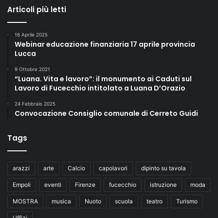
Articoli più letti
16 Aprile 2025
Webinar educazione finanziaria 17 aprile provincia
Lucca
9 Ottobre 2021
“Luana. Vita e lavoro”: il monumento ai Caduti sul
Lavoro di Fucecchio intitolato a Luana D’Orazio
24 Febbraio 2025
Convocazione Consiglio comunale di Cerreto Guidi
Tags
arazzi
arte
Calcio
capolavori
dipinto su tavola
Empoli
eventi
Firenze
fucecchio
istruzione
moda
MOSTRA
musica
Nuoto
scuola
teatro
Turismo
Uffizi