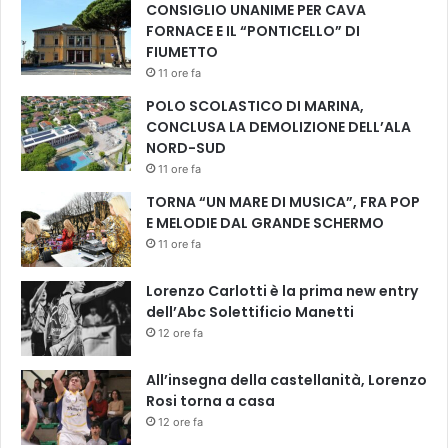
CONSIGLIO UNANIME PER CAVA
FORNACE E IL “PONTICELLO” DI
FIUMETTO
11 ore fa
POLO SCOLASTICO DI MARINA,
CONCLUSA LA DEMOLIZIONE DELL’ALA
NORD-SUD
11 ore fa
TORNA “UN MARE DI MUSICA”, FRA POP
E MELODIE DAL GRANDE SCHERMO
11 ore fa
Lorenzo Carlotti è la prima new entry
dell’Abc Solettificio Manetti
12 ore fa
All’insegna della castellanità, Lorenzo
Rosi torna a casa
12 ore fa