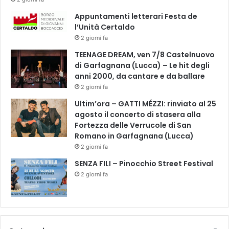
i
A
Appuntamenti letterari Festa de
i
l’Unità Certaldo
W
2 giorni fa
e
TEENAGE DREAM, ven 7/8 Castelnuovo
i
di Garfagnana (Lucca) – Le hit degli
w
anni 2000, da cantare e da ballare
e
2 giorni fa
i
e
Ultim’ora – GATTI MÉZZI: rinviato al 25
l
agosto il concerto di stasera alla
a
Fortezza delle Verrucole di San
m
Romano in Garfagnana (Lucca)
u
2 giorni fa
s
SENZA FILI – Pinocchio Street Festival
i
c
2 giorni fa
a
d
i
J
e