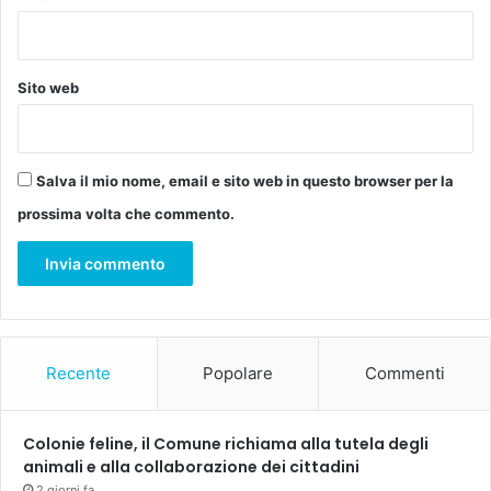
e
r
r
a
Sito web
i
n
U
c
Salva il mio nome, email e sito web in questo browser per la
r
prossima volta che commento.
a
i
n
a
,
l
'
Recente
Popolare
Commenti
a
r
t
Colonie feline, il Comune richiama alla tutela degli
e
animali e alla collaborazione dei cittadini
d
2 giorni fa