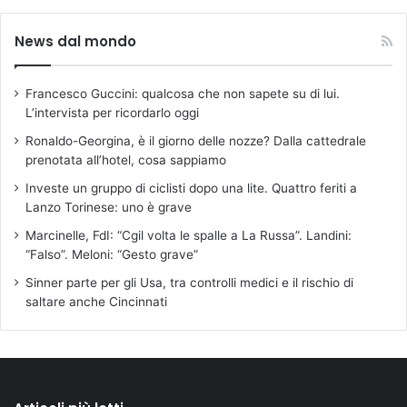
e
g
News dal mondo
l
i
a
Francesco Guccini: qualcosa che non sapete su di lui.
n
L’intervista per ricordarlo oggi
n
Ronaldo-Georgina, è il giorno delle nozze? Dalla cattedrale
i
prenotata all’hotel, cosa sappiamo
'
8
Investe un gruppo di ciclisti dopo una lite. Quattro feriti a
0
Lanzo Torinese: uno è grave
a
Marcinelle, FdI: “Cgil volta le spalle a La Russa”. Landini:
F
“Falso”. Meloni: “Gesto grave”
i
r
Sinner parte per gli Usa, tra controlli medici e il rischio di
e
saltare anche Cincinnati
n
z
e
,
d