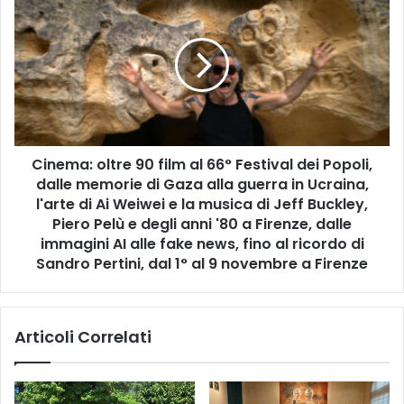
s
i
t
n
e
e
r
m
A
a
l
:
b
o
e
l
r
Cinema: oltre 90 film al 66° Festival dei Popoli,
t
t
dalle memorie di Gaza alla guerra in Ucraina,
r
o
e
l'arte di Ai Weiwei e la musica di Jeff Buckley,
G
9
Piero Pelù e degli anni '80 a Firenze, dalle
i
0
immagini AI alle fake news, fino al ricordo di
l
f
Sandro Pertini, dal 1° al 9 novembre a Firenze
a
i
r
l
d
m
i
Articoli Correlati
a
n
l
o
6
i
6