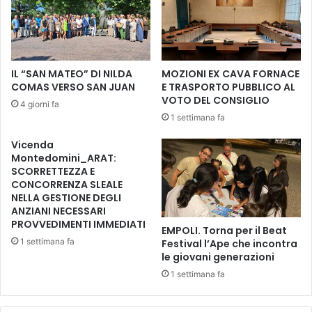
n
°
v
F
i
e
s
s
t
t
IL “SAN MATEO” DI NILDA
MOZIONI EX CAVA FORNACE
a
i
COMAS VERSO SAN JUAN
E TRASPORTO PUBBLICO AL
d
v
VOTO DEL CONSIGLIO
4 giorni fa
e
a
1 settimana fa
l
l
l
d
Vicenda
a
e
Montedomini_ARAT:
g
i
SCORRETTEZZA E
a
P
CONCORRENZA SLEALE
r
o
NELLA GESTIONE DEGLI
a
p
ANZIANI NECESSARI
B
PROVVEDIMENTI IMMEDIATI
o
EMPOLI. Torna per il Beat
o
l
1 settimana fa
Festival l’Ape che incontra
l
i
le giovani generazioni
o
,
1 settimana fa
g
d
n
a
a
l