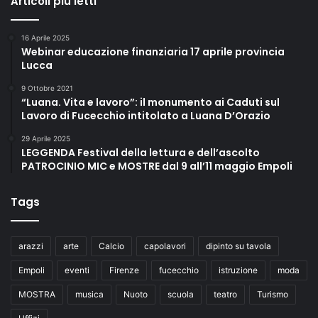
Articoli più letti
a
l
l
16 Aprile 2025
e
Webinar educazione finanziaria 17 aprile provincia
i
Lucca
m
9 Ottobre 2021
m
“Luana. Vita e lavoro”: il monumento ai Caduti sul
a
Lavoro di Fucecchio intitolato a Luana D’Orazio
g
i
29 Aprile 2025
LEGGENDA Festival della lettura e dell’ascolto
n
PATROCINIO MIC e MOSTRE dal 9 all’11 maggio Empoli
i
A
I
Tags
a
l
l
arazzi
arte
Calcio
capolavori
dipinto su tavola
e
Empoli
eventi
Firenze
fucecchio
istruzione
moda
f
a
MOSTRA
musica
Nuoto
scuola
teatro
Turismo
k
e