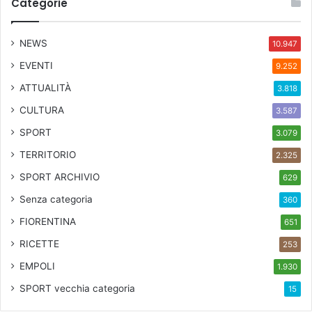
Categorie
f
f
B
NEWS
10.947
u
EVENTI
9.252
c
k
ATTUALITÀ
3.818
l
CULTURA
3.587
e
y
SPORT
3.079
,
TERRITORIO
2.325
P
i
SPORT ARCHIVIO
629
e
Senza categoria
360
r
o
FIORENTINA
651
P
RICETTE
253
e
l
EMPOLI
1.930
ù
SPORT
vecchia categoria
15
e
d