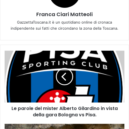
Franca Ciari Matteoli
GazzettaToscana.it è un quotidiano online di cronaca
indipendente sui fatti che circondano la zona della Toscana.
L
e
p
a
r
o
l
e
d
Le parole del mister Alberto Gilardino in vista
e
della gara Bologna vs Pisa.
l
m
i
C