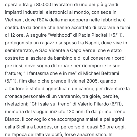
operaie tra gli 80.000 lavoratori di uno dei più grandi
impianti industriali elettronici al mondo, con sede in
Vietnam, dove l’80% della manodopera nelle fabbriche è
costituita da donne che hanno accettato di lavorare a turni
di 12 ore. A seguire “Waithood” di Paola Piscitelli (5/11),
protagonista un ragazzo sospeso tra Napoli, dove vive in
seminterrato, e São Vicente a Capo Verde, che è stato
costretto a lasciare da bambino e di cui conserva ricordi
preziosi, dove sogna di tornare per ricomporre le sue
fratture; “Il fantasma che è in me” di Michael Beltrami
(5/11), film diario che prende il via nel 2005, quando
all’autore è stato diagnosticato un cancro, per diventare la
cronaca personale di un ventennio, tra gioie, perdite,
rivelazioni; “Chi sale sul treno” di Valerio Filardo (6/11),
memoria del viaggio iniziato 120 anni fa dal primo Treno
Bianco, il convoglio che accompagna malati e pellegrini
dalla Sicilia a Lourdes, un percorso di quasi 50 ore oggi,
nell’epoca dell’alta velocità, forse anacronistico. In