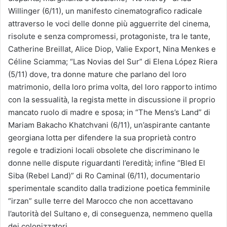
Willinger (6/11), un manifesto cinematografico radicale
attraverso le voci delle donne più agguerrite del cinema,
risolute e senza compromessi, protagoniste, tra le tante,
Catherine Breillat, Alice Diop, Valie Export, Nina Menkes e
Céline Sciamma; “Las Novias del Sur” di Elena López Riera
(5/11) dove, tra donne mature che parlano del loro
matrimonio, della loro prima volta, del loro rapporto intimo
con la sessualità, la regista mette in discussione il proprio
mancato ruolo di madre e sposa; in “The Mens’s Land” di
Mariam Bakacho Khatchvani (6/11), un’aspirante cantante
georgiana lotta per difendere la sua proprietà contro
regole e tradizioni locali obsolete che discriminano le
donne nelle dispute riguardanti l’eredità; infine “Bled El
Siba (Rebel Land)” di Ro Caminal (6/11), documentario
sperimentale scandito dalla tradizione poetica femminile
“irzan” sulle terre del Marocco che non accettavano
l’autorità del Sultano e, di conseguenza, nemmeno quella
dei colonizzatori.