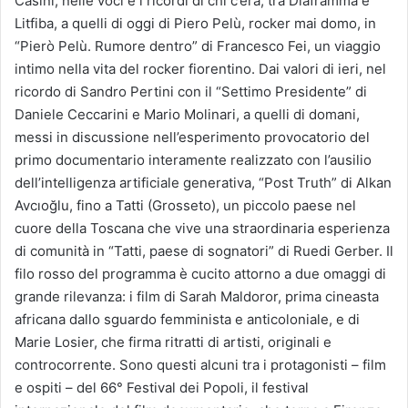
Casini, nelle voci e i ricordi di chi c’era, tra Diaframma e
Litfiba, a quelli di oggi di Piero Pelù, rocker mai domo, in
“Pierò Pelù. Rumore dentro” di Francesco Fei, un viaggio
intimo nella vita del rocker fiorentino. Dai valori di ieri, nel
ricordo di Sandro Pertini con il “Settimo Presidente” di
Daniele Ceccarini e Mario Molinari, a quelli di domani,
messi in discussione nell’esperimento provocatorio del
primo documentario interamente realizzato con l’ausilio
dell’intelligenza artificiale generativa, “Post Truth” di Alkan
Avcıoğlu, fino a Tatti (Grosseto), un piccolo paese nel
cuore della Toscana che vive una straordinaria esperienza
di comunità in “Tatti, paese di sognatori” di Ruedi Gerber. Il
filo rosso del programma è cucito attorno a due omaggi di
grande rilevanza: i film di Sarah Maldoror, prima cineasta
africana dallo sguardo femminista e anticoloniale, e di
Marie Losier, che firma ritratti di artisti, originali e
controcorrente. Sono questi alcuni tra i protagonisti – film
e ospiti – del 66° Festival dei Popoli, il festival