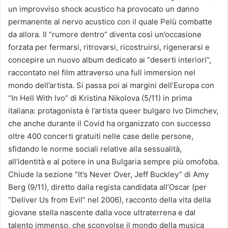
un improvviso shock acustico ha provocato un danno
permanente al nervo acustico con il quale Pelù combatte
da allora. Il “rumore dentro” diventa così un’occasione
forzata per fermarsi, ritrovarsi, ricostruirsi, rigenerarsi e
concepire un nuovo album dedicato ai “deserti interiori”,
raccontato nel film attraverso una full immersion nel
mondo dell’artista. Si passa poi ai margini dell’Europa con
“In Hell With Ivo” di Kristina Nikolova (5/11) in prima
italiana: protagonista è l’artista queer bulgaro Ivo Dimchev,
che anche durante il Covid ha organizzato con successo
oltre 400 concerti gratuiti nelle case delle persone,
sfidando le norme sociali relative alla sessualità,
all’identità e al potere in una Bulgaria sempre più omofoba.
Chiude la sezione “It’s Never Over, Jeff Buckley” di Amy
Berg (9/11), diretto dalla regista candidata all’Oscar (per
“Deliver Us from Evil” nel 2006), racconto della vita della
giovane stella nascente dalla voce ultraterrena e dal
talento immenso, che sconvolse il mondo della musica