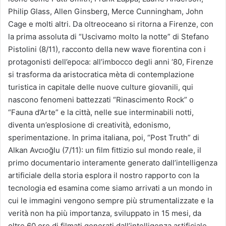
Philip Glass, Allen Ginsberg, Merce Cunningham, John
Cage e molti altri. Da oltreoceano si ritorna a Firenze, con
la prima assoluta di “Uscivamo molto la notte” di Stefano
Pistolini (8/11), racconto della new wave fiorentina con i
protagonisti dell’epoca: all’imbocco degli anni ‘80, Firenze
si trasforma da aristocratica mèta di contemplazione
turistica in capitale delle nuove culture giovanili, qui
nascono fenomeni battezzati “Rinascimento Rock” o
“Fauna d’Arte” e la città, nelle sue interminabili notti,
diventa un’esplosione di creatività, edonismo,
sperimentazione. In prima italiana, poi, “Post Truth” di
Alkan Avcıoğlu (7/11): un film fittizio sul mondo reale, il
primo documentario interamente generato dall’intelligenza
artificiale della storia esplora il nostro rapporto con la
tecnologia ed esamina come siamo arrivati a un mondo in
cui le immagini vengono sempre più strumentalizzate e la
verità non ha più importanza, sviluppato in 15 mesi, da
oltre 60 ore di filmati generati dall’intelligenza artificiale.