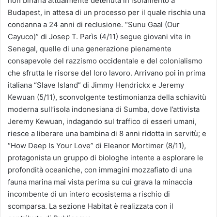
non binaria attualmente detenuta in isolamento a
Budapest, in attesa di un processo per il quale rischia una
condanna a 24 anni di reclusione. “Sunu Gaal (Our
Cayuco)” di Josep T. Parìs (4/11) segue giovani vite in
Senegal, quelle di una generazione pienamente
consapevole del razzismo occidentale e del colonialismo
che sfrutta le risorse del loro lavoro. Arrivano poi in prima
italiana “Slave Island” di Jimmy Hendrickx e Jeremy
Kewuan (5/11), sconvolgente testimonianza della schiavitù
moderna sull’isola indonesiana di Sumba, dove l’attivista
Jeremy Kewuan, indagando sul traffico di esseri umani,
riesce a liberare una bambina di 8 anni ridotta in servitù; e
“How Deep Is Your Love” di Eleanor Mortimer (8/11),
protagonista un gruppo di biologhe intente a esplorare le
profondità oceaniche, con immagini mozzafiato di una
fauna marina mai vista perima su cui grava la minaccia
incombente di un intero ecosistema a rischio di
scomparsa. La sezione Habitat è realizzata con il