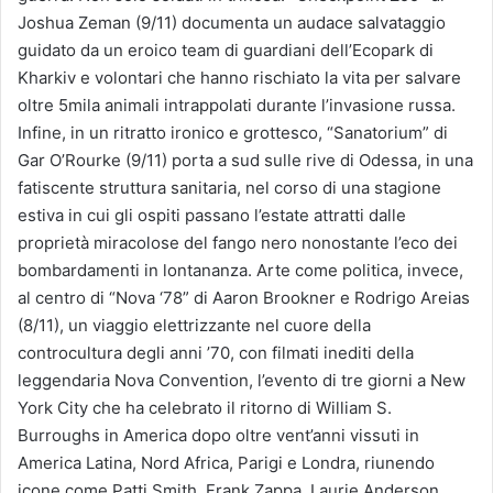
Joshua Zeman (9/11) documenta un audace salvataggio
guidato da un eroico team di guardiani dell’Ecopark di
Kharkiv e volontari che hanno rischiato la vita per salvare
oltre 5mila animali intrappolati durante l’invasione russa.
Infine, in un ritratto ironico e grottesco, “Sanatorium” di
Gar O’Rourke (9/11) porta a sud sulle rive di Odessa, in una
fatiscente struttura sanitaria, nel corso di una stagione
estiva in cui gli ospiti passano l’estate attratti dalle
proprietà miracolose del fango nero nonostante l’eco dei
bombardamenti in lontananza. Arte come politica, invece,
al centro di “Nova ‘78” di Aaron Brookner e Rodrigo Areias
(8/11), un viaggio elettrizzante nel cuore della
controcultura degli anni ’70, con filmati inediti della
leggendaria Nova Convention, l’evento di tre giorni a New
York City che ha celebrato il ritorno di William S.
Burroughs in America dopo oltre vent’anni vissuti in
America Latina, Nord Africa, Parigi e Londra, riunendo
icone come Patti Smith, Frank Zappa, Laurie Anderson,