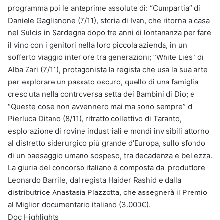
programma poi le anteprime assolute di: “Cumpartia” di
Daniele Gaglianone (7/11), storia di Ivan, che ritorna a casa
nel Sulcis in Sardegna dopo tre anni di lontananza per fare
il vino con i genitori nella loro piccola azienda, in un
sofferto viaggio interiore tra generazioni; “White Lies” di
Alba Zari (7/11), protagonista la regista che usa la sua arte
per esplorare un passato oscuro, quello di una famiglia
cresciuta nella controversa setta dei Bambini di Dio; e
“Queste cose non avvennero mai ma sono sempre” di
Pierluca Ditano (8/11), ritratto collettivo di Taranto,
esplorazione di rovine industriali e mondi invisibili attorno
al distretto siderurgico più grande d’Europa, sullo sfondo
di un paesaggio umano sospeso, tra decadenza e bellezza.
La giuria del concorso italiano è composta dal produttore
Leonardo Barrile, dal regista Haider Rashid e dalla
distributrice Anastasia Plazzotta, che assegnerà il Premio
al Miglior documentario italiano (3.000€).
Doc Highlights