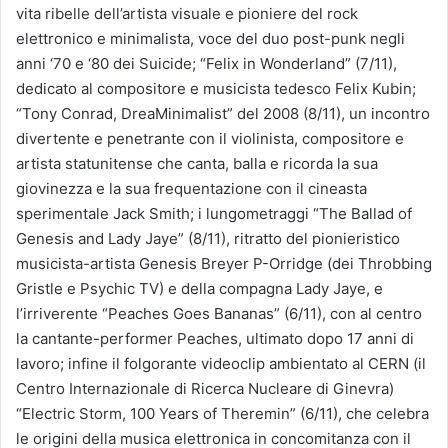
vita ribelle dell’artista visuale e pioniere del rock
elettronico e minimalista, voce del duo post-punk negli
anni ‘70 e ‘80 dei Suicide; “Felix in Wonderland” (7/11),
dedicato al compositore e musicista tedesco Felix Kubin;
“Tony Conrad, DreaMinimalist” del 2008 (8/11), un incontro
divertente e penetrante con il violinista, compositore e
artista statunitense che canta, balla e ricorda la sua
giovinezza e la sua frequentazione con il cineasta
sperimentale Jack Smith; i lungometraggi “The Ballad of
Genesis and Lady Jaye” (8/11), ritratto del pionieristico
musicista-artista Genesis Breyer P-Orridge (dei Throbbing
Gristle e Psychic TV) e della compagna Lady Jaye, e
l’irriverente “Peaches Goes Bananas” (6/11), con al centro
la cantante-performer Peaches, ultimato dopo 17 anni di
lavoro; infine il folgorante videoclip ambientato al CERN (il
Centro Internazionale di Ricerca Nucleare di Ginevra)
“Electric Storm, 100 Years of Theremin” (6/11), che celebra
le origini della musica elettronica in concomitanza con il