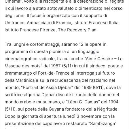
Cinema”, volto alla riscoperta e alla celebrazione di registe
il cui lavoro sia stato sottovalutato o dimenticato nel corso
degli anni. Il focus è organizzato con il supporto di
Unifrance, Ambasciata di Francia, Istituto Francese Italia,
Istituto Francese Firenze, The Recovery Plan.
Tra lunghi e cortometraggi, saranno 12 le opere in
programma di questa pioniera di un linguaggio
cinematografico radicale, tra cui anche “Aimé Césaire – Le
Masque des mots” del 1987 (5/11) in cui il sindaco, poeta e
drammaturgo di Fort-de-France si interroga sul futuro
della Martinica e sulla recrudescenza del razzismo nel
mondo; “Portrait de Assia Djebar” del 1989 (6/11), dove la
scrittrice algerina Djebar discute il ruolo delle donne nel
mondo arabo e musulmano, e “Léon G. Damas” del 1994
(5/11), sul poeta della Guyana fondatore della Négritude.
Dopo la giornata di apertura lunedì 3 novembre con la
presentazione del capolavoro restaurato “Sambizanga”