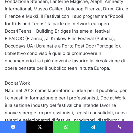
Fondazione Stensen, Lanterne Magiche, Aleph, Amnesty
International, Museo Galileo, Unicoop Firenze, Drum Circle
Firenze e Mukki. Il Festival con il suo programma “Popoli
for Kids and Teens” fa parte del network europeo
Docs4Teens – Building Bridges insieme al festival
FIPADOC (Francia), al Krakow Film Festival (Polonia),
Docudays UA (Ucraina) e a Porto Post Doc (Portogallo).
L’obiettivo condiviso è quello di promuovere il
documentario tra i più giovani e favorire la circolazione di
opere pensate per il pubblico teen in tutta Europa.
Doc at Work
Nato nel 2013 come laboratorio di idee per il pubblico, per
i cineasti in formazione e per i professionisti, Doc at Work
è la sezione industry del festival che intende favorire
nuove sinergie tra professionisti, registi consolidati, nuovi
talenti e selezionatori di festival, produttori, distributori e
altri attori del settore. È lo spazio dedicato al cinema del