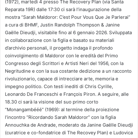
(1972), martedì 4 presso The Recovery Plan (via Santa
Reparata 19R) dalle 17:30 ci sarà l’inaugurazione della
mostra “Sarah Maldoror: C’est Pour Vous Que Je Parlerai”
a cura di BHMF, Justin Randolph Thompson & Janine
Gaëlle Dieudji, visitabile fino al 6 gennaio 2026. Sviluppata
in collaborazione con la figlia e basato su materiali
d’archivio personali, il progetto indaga il profondo
coinvolgimento di Maldoror con le eredità del Primo
Congresso degli Scrittori e Artisti Neri del 1956, con la
Negritudine e con la sua costante dedizione a un racconto
rivoluzionario, capace di intrecciare arte, memoria e
impegno politico. Con testi inediti di Chris Cyrille,
Leonardo De Franceschi e François Piron. A seguire, alle
18.30 ci sarà la visione del suo primo corto
“Monangambééé” (1969): al termine della proiezione
l’incontro “Ricordando Sarah Maldoror” con la figlia
Annouchka de Andrade, moderato da Janine Gaëlle Dieudji
(curatrice e co-fondatrice di The Recovey Plan) e Ludovica