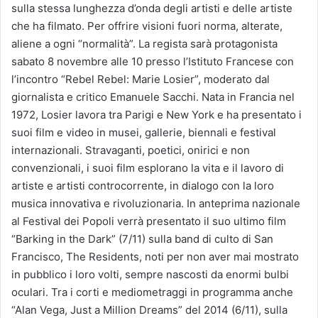
sulla stessa lunghezza d’onda degli artisti e delle artiste
che ha filmato. Per offrire visioni fuori norma, alterate,
aliene a ogni “normalità”. La regista sarà protagonista
sabato 8 novembre alle 10 presso l’Istituto Francese con
l’incontro “Rebel Rebel: Marie Losier”, moderato dal
giornalista e critico Emanuele Sacchi. Nata in Francia nel
1972, Losier lavora tra Parigi e New York e ha presentato i
suoi film e video in musei, gallerie, biennali e festival
internazionali. Stravaganti, poetici, onirici e non
convenzionali, i suoi film esplorano la vita e il lavoro di
artiste e artisti controcorrente, in dialogo con la loro
musica innovativa e rivoluzionaria. In anteprima nazionale
al Festival dei Popoli verrà presentato il suo ultimo film
“Barking in the Dark” (7/11) sulla band di culto di San
Francisco, The Residents, noti per non aver mai mostrato
in pubblico i loro volti, sempre nascosti da enormi bulbi
oculari. Tra i corti e mediometraggi in programma anche
“Alan Vega, Just a Million Dreams” del 2014 (6/11), sulla