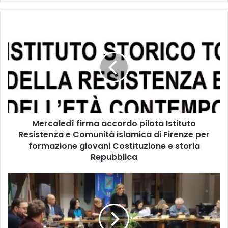
M
e
r
c
o
l
e
d
ì
Mercoledì firma accordo pilota Istituto
f
Resistenza e Comunità islamica di Firenze per
i
r
formazione giovani Costituzione e storia
m
Repubblica
a
a
C
c
o
c
n
o
s
r
i