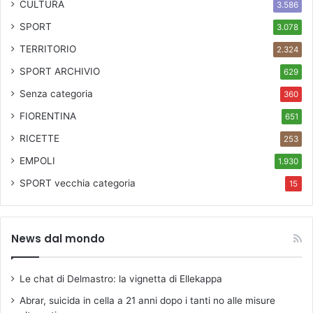
CULTURA
3.586
SPORT
3.078
TERRITORIO
2.324
SPORT ARCHIVIO
629
Senza categoria
360
FIORENTINA
651
RICETTE
253
EMPOLI
1.930
SPORT
vecchia categoria
15
News dal mondo
Le chat di Delmastro: la vignetta di Ellekappa
Abrar, suicida in cella a 21 anni dopo i tanti no alle misure