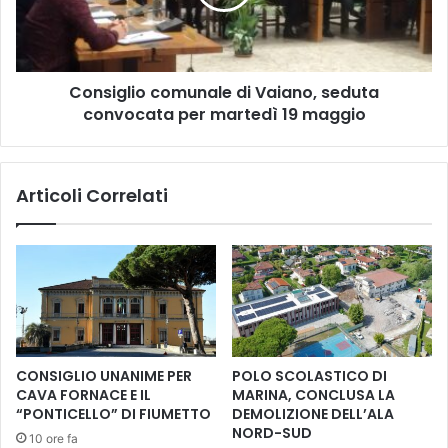
d
g
o
l
p
i
i
o
l
Consiglio comunale di Vaiano, seduta
c
o
convocata per martedì 19 maggio
o
t
m
a
u
I
n
Articoli Correlati
s
a
t
l
i
e
t
d
u
i
t
V
o
a
R
i
e
a
CONSIGLIO UNANIME PER
POLO SCOLASTICO DI
s
n
CAVA FORNACE E IL
MARINA, CONCLUSA LA
i
o
“PONTICELLO” DI FIUMETTO
DEMOLIZIONE DELL’ALA
s
,
NORD-SUD
10 ore fa
t
s