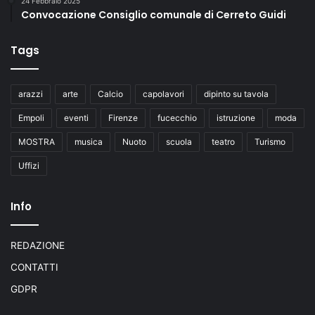
24 Febbraio 2025
Convocazione Consiglio comunale di Cerreto Guidi
Tags
arazzi
arte
Calcio
capolavori
dipinto su tavola
Empoli
eventi
Firenze
fucecchio
istruzione
moda
MOSTRA
musica
Nuoto
scuola
teatro
Turismo
Uffizi
Info
REDAZIONE
CONTATTI
GDPR