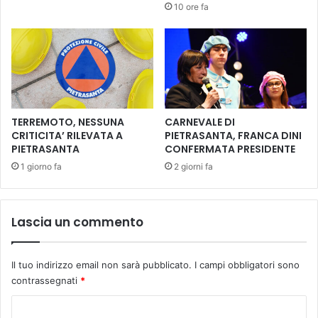
10 ore fa
e
e
n
d
z
u
a
t
e
a
C
c
o
o
m
n
TERREMOTO, NESSUNA
CARNEVALE DI
u
v
CRITICITA’ RILEVATA A
PIETRASANTA, FRANCA DINI
n
PIETRASANTA
CONFERMATA PRESIDENTE
o
i
c
1 giorno fa
2 giorni fa
t
a
à
t
i
a
Lascia un commento
s
p
l
e
a
r
Il tuo indirizzo email non sarà pubblicato.
I campi obbligatori sono
m
m
i
contrassegnati
*
a
c
r
C
a
t