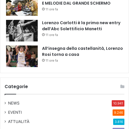
E MELODIE DAL GRANDE SCHERMO
t
11 ore fa
o
r
Lorenzo Carlotti è la prima new entry
i
dell’Abc Solettificio Manetti
a
R
11 ore fa
e
p
All’insegna della castellanità, Lorenzo
u
Rosi torna a casa
b
11 ore fa
b
l
i
c
Categorie
a
NEWS
10.941
EVENTI
9.246
ATTUALITÀ
3.816