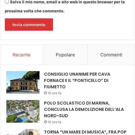
e
Salva il mio nome, email e sito web in questo browser per la
g
prossima volta che commento.
i
o
v
a
n
i
C
Recente
Popolare
Commenti
o
s
t
CONSIGLIO UNANIME PER CAVA
i
FORNACE E IL “PONTICELLO” DI
t
FIUMETTO
u
10 ore fa
z
i
POLO SCOLASTICO DI MARINA,
o
CONCLUSA LA DEMOLIZIONE DELL’ALA
n
NORD-SUD
e
10 ore fa
e
TORNA “UN MARE DI MUSICA”, FRA POP
s