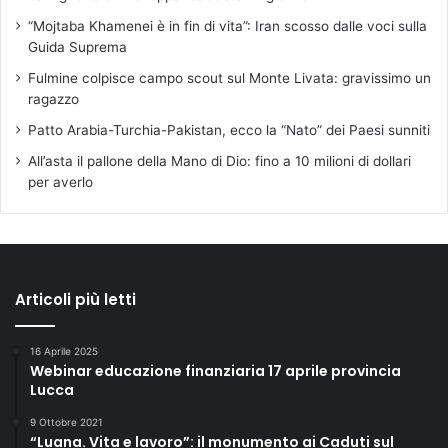
k
@
“Mojtaba Khamenei è in fin di vita”: Iran scosso dalle voci sulla
Guida Suprema
Fulmine colpisce campo scout sul Monte Livata: gravissimo un
ragazzo
Patto Arabia-Turchia-Pakistan, ecco la “Nato” dei Paesi sunniti
All’asta il pallone della Mano di Dio: fino a 10 milioni di dollari
per averlo
Articoli più letti
16 Aprile 2025
Webinar educazione finanziaria 17 aprile provincia
Lucca
9 Ottobre 2021
“Luana. Vita e lavoro”: il monumento ai Caduti sul