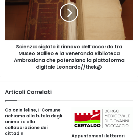
i
o
e
v
n
a
z
n
a
n
:
i
s
"
Scienza: siglato il rinnovo dell'accordo tra
i
:
Museo Galileo e la Veneranda Biblioteca
g
a
l
Ambrosiana che potenziano la piattaforma
n
a
digitale Leonardo//thek@
c
t
o
o
r
i
a
Articoli Correlati
l
p
r
o
i
Colonie feline, il Comune
s
n
richiama alla tutela degli
t
n
animali e alla
i
o
collaborazione dei
d
v
cittadini
Appuntamenti letterari
i
o