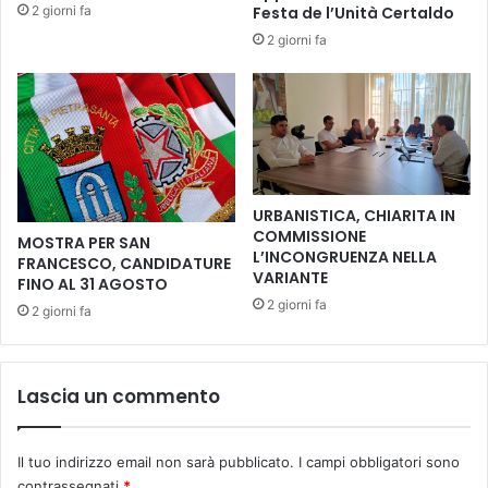
2 giorni fa
Festa de l’Unità Certaldo
s
d
p
2 giorni fa
e
o
l
n
l
i
'
b
a
i
c
l
c
i
o
URBANISTICA, CHIARITA IN
p
r
COMMISSIONE
MOSTRA PER SAN
e
d
L’INCONGRUENZA NELLA
FRANCESCO, CANDIDATURE
r
o
VARIANTE
FINO AL 31 AGOSTO
v
t
2 giorni fa
2 giorni fa
i
r
v
a
e
M
r
u
Lascia un commento
e
s
u
e
n
o
Il tuo indirizzo email non sarà pubblicato.
I campi obbligatori sono
'
G
contrassegnati
*