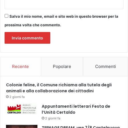
l
e
i
d
o
Salva il mio nome, email e sito web in questo browser per la
i
t
C
e
prossima volta che commento.
e
c
r
a
t
A
a
m
l
b
d
r
o
Recente
Popolare
Commenti
o
A
s
l
i
t
Colonie feline, il Comune richiama alla tutela degli
a
o
animali e alla collaborazione dei cittadini
n
a
2 giorni fa
c
Appuntamenti letterari Festa de
h
l’Unità Certaldo
e
2 giorni fa
p
o
TEENAGE DREAM, ven 7/8 Castelnuovo