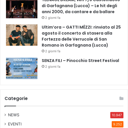
t
di Garfagnana (Lucca) – Le hit degli
e
anni 2000, da cantare e da ballare
n
2 giorni fa
z
Ultim’ora – GATTI MÉZZI: rinviato al 25
i
agosto il concerto di stasera alla
a
Fortezza delle Verrucole di San
n
Romano in Garfagnana (Lucca)
o
2 giorni fa
l
a
SENZA FILI – Pinocchio Street Festival
p
2 giorni fa
i
a
t
t
a
Categorie
f
o
r
NEWS
10.947
m
EVENTI
9.252
a