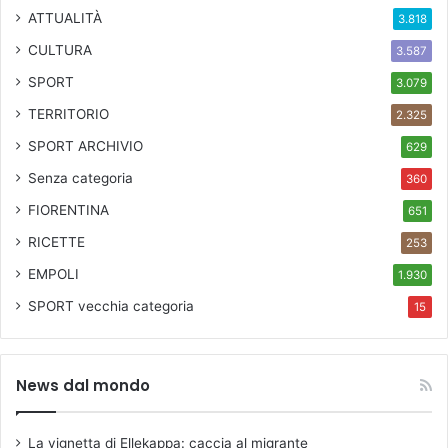
d
ATTUALITÀ
3.818
i
CULTURA
g
3.587
i
SPORT
3.079
t
TERRITORIO
a
2.325
l
SPORT ARCHIVIO
629
e
L
Senza categoria
360
e
FIORENTINA
651
o
n
RICETTE
253
a
EMPOLI
1.930
r
d
SPORT
vecchia categoria
15
o
/
/
News dal mondo
t
h
e
La vignetta di Ellekappa: caccia al migrante