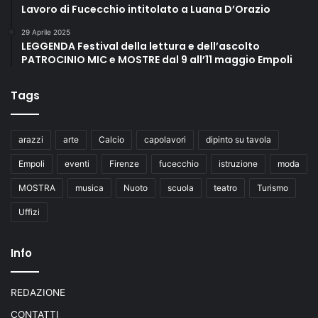
Lavoro di Fucecchio intitolato a Luana D’Orazio
29 Aprile 2025
LEGGENDA Festival della lettura e dell’ascolto
PATROCINIO MIC e MOSTRE dal 9 all’11 maggio Empoli
Tags
arazzi
arte
Calcio
capolavori
dipinto su tavola
Empoli
eventi
Firenze
fucecchio
istruzione
moda
MOSTRA
musica
Nuoto
scuola
teatro
Turismo
Uffizi
Info
REDAZIONE
CONTATTI