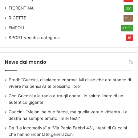
FIORENTINA
651
RICETTE
253
EMPOLI
1.930
SPORT
vecchia categoria
15
News dal mondo
Prodi: “Guccini, dispiacere enorme. Mi disse che era stanco di
vivere ma pensava al prossimo libro”
Con Guccini alla radio e tra gli operai: lo spirito libero di un
autentico gigante
Guccini: “Meloni ha due facce, ma quella vera è violenta. La
destra ha sempre amato i miei testi”
Da “La locomotiva” a “Via Paolo Fabbri 43”, i testi di Guccini
che hanno incantato generazioni