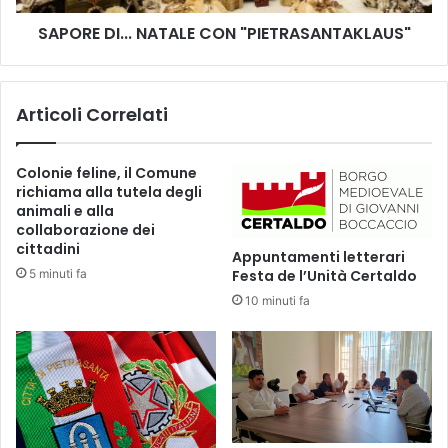
o
.
l
SAPORE DI... NATALE CON "PIETRASANTAKLAUS"
.
a
.
:
N
5
A
Articoli Correlati
0
T
m
A
i
L
Colonie feline, il Comune
l
E
richiama alla tutela degli
a
C
animali e alla
e
O
collaborazione dei
u
N
cittadini
Appuntamenti letterari
r
"
5 minuti fa
Festa de l’Unità Certaldo
o
P
10 minuti fa
p
I
e
E
r
T
s
R
o
A
s
S
t
A