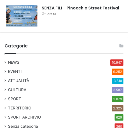
SENZA FILI – Pinocchio Street Festival
1 ora fa
Categorie
NEWS
10.947
EVENTI
9.252
ATTUALITÀ
3.818
CULTURA
3.587
SPORT
3.079
TERRITORIO
2.325
SPORT ARCHIVIO
629
Senza categoria
360