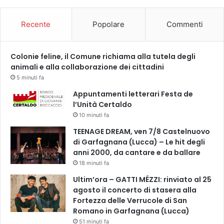
o
n
Recente
Popolare
Commenti
e
d
e
Colonie feline, il Comune richiama alla tutela degli
i
animali e alla collaborazione dei cittadini
r
a
5 minuti fa
g
Appuntamenti letterari Festa de
a
l’Unità Certaldo
z
10 minuti fa
z
i
TEENAGE DREAM, ven 7/8 Castelnuovo
di Garfagnana (Lucca) – Le hit degli
anni 2000, da cantare e da ballare
18 minuti fa
Ultim’ora – GATTI MÉZZI: rinviato al 25
agosto il concerto di stasera alla
Fortezza delle Verrucole di San
Romano in Garfagnana (Lucca)
51 minuti fa