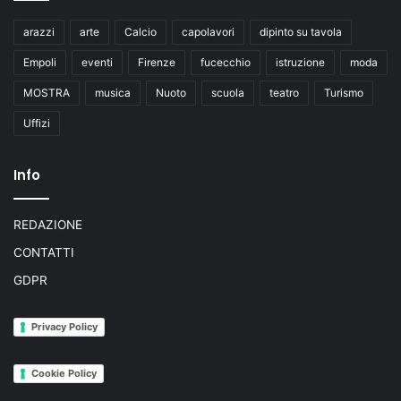
arazzi
arte
Calcio
capolavori
dipinto su tavola
Empoli
eventi
Firenze
fucecchio
istruzione
moda
MOSTRA
musica
Nuoto
scuola
teatro
Turismo
Uffizi
Info
REDAZIONE
CONTATTI
GDPR
Privacy Policy
Cookie Policy