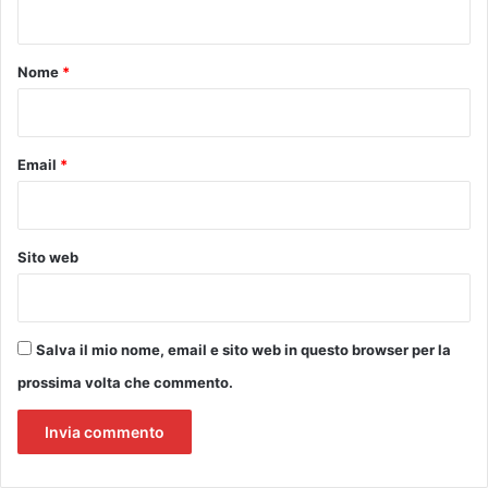
,
t
a
m
o
Nome
*
b
*
i
e
n
Email
*
t
e
e
p
Sito web
a
r
t
e
Salva il mio nome, email e sito web in questo browser per la
c
i
prossima volta che commento.
p
a
z
i