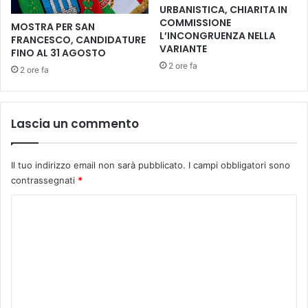
e
N
URBANISTICA, CHIARITA IN
n
T
COMMISSIONE
MOSTRA PER SAN
e
A
L’INCONGRUENZA NELLA
FRANCESCO, CANDIDATURE
r
K
VARIANTE
FINO AL 31 AGOSTO
e
L
2 ore fa
2 ore fa
d
A
i
U
r
S
i
"
Lascia un commento
t
t
o
Il tuo indirizzo email non sarà pubblicato.
I campi obbligatori sono
a
contrassegnati
*
l
l
C
o
o
s
t
m
u
m
d
e
i
o
n