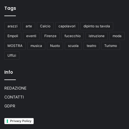
Tags
arazzi
arte
Calcio
capolavori
dipinto su tavola
Empoli
eventi
Firenze
fucecchio
istruzione
moda
MOSTRA
musica
Nuoto
scuola
teatro
Turismo
Uffizi
Info
REDAZIONE
CONTATTI
GDPR
Privacy Policy