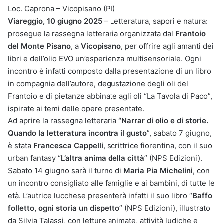
Loc. Caprona – Vicopisano (PI)
Viareggio, 10 giugno 2025
– Letteratura, sapori e natura:
prosegue la rassegna letteraria organizzata dal
Frantoio
del Monte Pisano
, a
Vicopisano
, per offrire agli amanti dei
libri e dell’olio EVO un’esperienza multisensoriale. Ogni
incontro è infatti composto dalla presentazione di un libro
in compagnia dell’autore, degustazione degli oli del
Frantoio e di pietanze abbinate agli oli “La Tavola di Paco”,
ispirate ai temi delle opere presentate.
Ad aprire la rassegna letteraria
“Narrar di olio e di storie.
Quando la letteratura incontra il gusto
”, sabato 7 giugno,
è stata
Francesca Cappelli
, scrittrice fiorentina, con il suo
urban fantasy “
L’altra anima della città
” (NPS Edizioni).
Sabato 14 giugno sarà il turno di
Maria Pia Michelini
, con
un incontro consigliato alle famiglie e ai bambini, di tutte le
età. L’autrice lucchese presenterà infatti il suo libro “
Baffo
folletto, ogni storia un dispetto
” (NPS Edizioni), illustrato
da Silvia Talassi, con letture animate, attività ludiche e