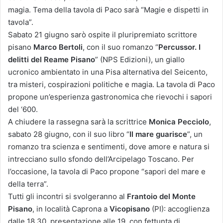
magia. Tema della tavola di Paco sarà “Magie e dispetti in
tavola”.
Sabato 21 giugno sarò ospite il pluripremiato scrittore
pisano
Marco Bertoli
, con il suo romanzo “
Percussor. I
delitti del Reame Pisano
” (NPS Edizioni), un giallo
ucronico ambientato in una Pisa alternativa del Seicento,
tra misteri, cospirazioni politiche e magia. La tavola di Paco
propone un’esperienza gastronomica che rievochi i sapori
del ‘600.
A chiudere la rassegna sarà la scrittrice
Monica Pecciolo
,
sabato 28 giugno, con il suo libro “
Il mare guarisce
”, un
romanzo tra scienza e sentimenti, dove amore e natura si
intrecciano sullo sfondo dell’Arcipelago Toscano. Per
l’occasione, la tavola di Paco propone “sapori del mare e
della terra”.
Tutti gli incontri si svolgeranno al
Frantoio del Monte
Pisano
, in località Caprona a
Vicopisano
(PI): accoglienza
dalle 18.30, presentazione alle 19, con fettunta di