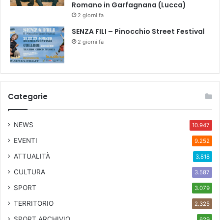
Romano in Garfagnana (Lucca)
2 giorni fa
SENZA FILI – Pinocchio Street Festival
2 giorni fa
Categorie
NEWS
10.947
EVENTI
9.252
ATTUALITÀ
3.818
CULTURA
3.587
SPORT
3.079
TERRITORIO
2.325
SPORT ARCHIVIO
629