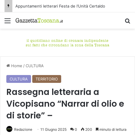
Appuntamenti letterari Festa de l’Unità Certaldo
Menu
C
Home
/
CULTURA
CULTURA
TERRITORIO
Rassegna letteraria a
Vicopisano “Narrar di olio e
di storie” –
Redazione
11 Giugno 2025
0
200
minuto di lettura