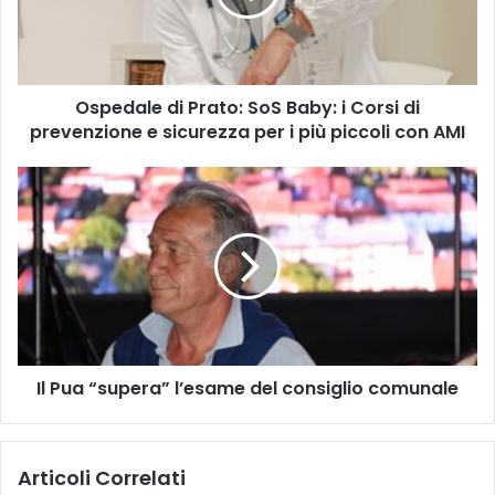
a
l
e
d
Ospedale di Prato: SoS Baby: i Corsi di
i
prevenzione e sicurezza per i più piccoli con AMI
P
r
a
I
t
l
o
P
:
u
S
a
o
“
S
s
B
u
a
p
b
Il Pua “supera” l’esame del consiglio comunale
e
y
r
:
a
i
”
Articoli Correlati
C
l