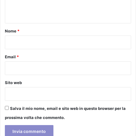
e
n
A
n
M
t
I
o
Nome
*
*
Email
*
Sito web
Salva il mio nome, email e sito web in questo browser per la
prossima volta che commento.