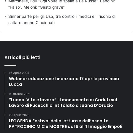
Marcinelle, FdI: “Cgil volta le spalle a La Russa”. Landini:
“Falso”. Meloni: “Gesto grave”
Sinner parte per gli Usa, tra controlli medici e il rischio di
saltare anche Cincinnati
Articoli più letti
16 Aprile 2025
Webinar educazione finanziaria 17 aprile provincia
Lucca
9 Ottobre 2021
“Luana. Vita e lavoro”: il monumento ai Caduti sul
Lavoro di Fucecchio intitolato a Luana D’Orazio
29 Aprile 2025
LEGGENDA Festival della lettura e dell’ascolto
PATROCINIO MIC e MOSTRE dal 9 all’11 maggio Empoli