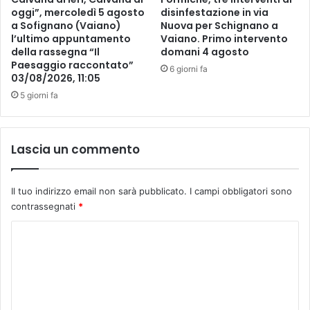
oggi”, mercoledì 5 agosto
disinfestazione in via
r
n
a Sofignano (Vaiano)
Nuova per Schignano a
e
a
l’ultimo appuntamento
Vaiano. Primo intervento
z
l
della rassegna “Il
domani 4 agosto
z
e
Paesaggio raccontato”
6 giorni fa
a
03/08/2026, 11:05
p
5 giorni fa
e
r
i
p
Lascia un commento
i
ù
p
Il tuo indirizzo email non sarà pubblicato.
I campi obbligatori sono
i
contrassegnati
*
c
c
C
o
o
l
m
i
c
m
o