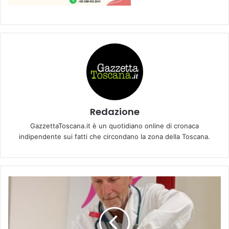
Redazione
GazzettaToscana.it è un quotidiano online di cronaca
indipendente sui fatti che circondano la zona della Toscana.
O
s
p
e
d