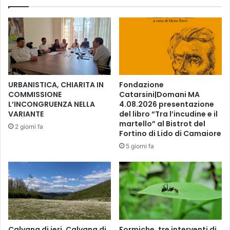
o
’
r
e
s
s
i
a
d
m
i
e
p
d
r
e
URBANISTICA, CHIARITA IN
Fondazione
e
l
COMMISSIONE
Catarsini|Domani MA
v
c
L’INCONGRUENZA NELLA
4.08.2026 presentazione
e
o
VARIANTE
del libro “Tra l’incudine e il
n
n
martello” al Bistrot del
2 giorni fa
z
Fortino di Lido di Camaiore
s
i
i
5 giorni fa
o
g
n
l
e
i
e
o
s
c
i
o
c
m
Calvana di ieri, Calvana di
Formiche, tre interventi di
u
u