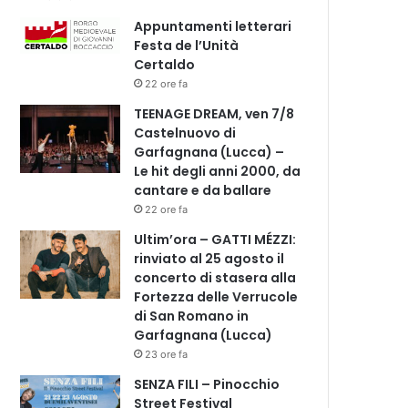
Appuntamenti letterari
Festa de l’Unità
Certaldo
22 ore fa
TEENAGE DREAM, ven 7/8
Castelnuovo di
Garfagnana (Lucca) –
Le hit degli anni 2000, da
cantare e da ballare
22 ore fa
Ultim’ora – GATTI MÉZZI:
rinviato al 25 agosto il
concerto di stasera alla
Fortezza delle Verrucole
di San Romano in
Garfagnana (Lucca)
23 ore fa
SENZA FILI – Pinocchio
Street Festival