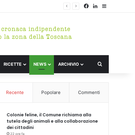
Facebook
LinkedIn
Barra lateral
Cerca per
RICETTE
NEWS
ARCHIVIO
Recente
Popolare
Commenti
Colonie feline, il Comune richiama alla
tutela degli animali e alla collaborazione
dei cittadini
22 ore fa