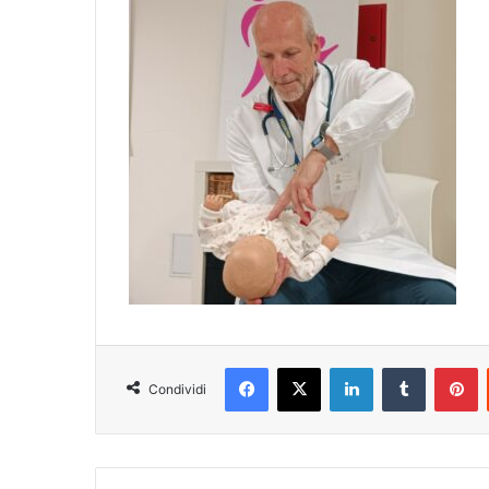
Facebook
X
LinkedIn
Tumblr
Pinterest
Condividi