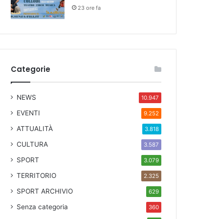
23 ore fa
Categorie
NEWS
10.947
EVENTI
9.252
ATTUALITÀ
3.818
CULTURA
3.587
SPORT
3.079
TERRITORIO
2.325
SPORT ARCHIVIO
629
Senza categoria
360