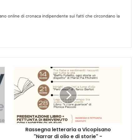
ano online di cronaca indipendente sui fatti che circondano la
R
a
s
s
e
g
n
a
l
Rassegna letteraria a Vicopisano
e
"Narrar di olio e di storie" -
t