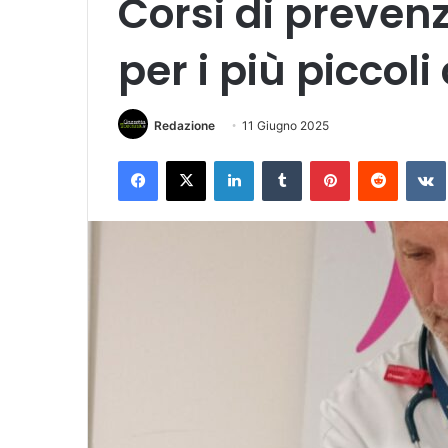
Corsi di preven
per i più piccol
Redazione
11 Giugno 2025
Facebook
X
LinkedIn
Tumblr
Pinterest
Reddit
VK