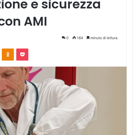
zione e sicurezza
i con AMI
0
184
minuto di lettura
ontakte
Odnoklassniki
Pocket