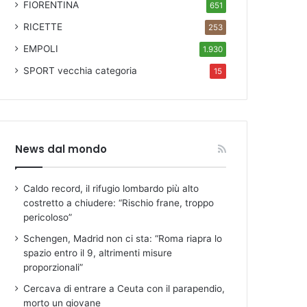
FIORENTINA
651
RICETTE
253
EMPOLI
1.930
SPORT
vecchia categoria
15
News dal mondo
Caldo record, il rifugio lombardo più alto
costretto a chiudere: “Rischio frane, troppo
pericoloso”
Schengen, Madrid non ci sta: “Roma riapra lo
spazio entro il 9, altrimenti misure
proporzionali”
Cercava di entrare a Ceuta con il parapendio,
morto un giovane