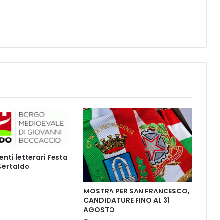
t
e
r
a
r
i
a
a
V
i
c
o
p
i
s
ti letterari Festa
a
 Certaldo
n
o
"
MOSTRA PER SAN FRANCESCO,
N
CANDIDATURE FINO AL 31
AGOSTO
a
r