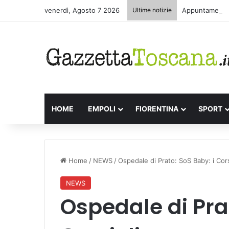
venerdì, Agosto 7 2026
Ultime notizie
Appuntamenti l
HOME
EMPOLI
FIORENTINA
SPORT
Home
/
NEWS
/
Ospedale di Prato: SoS Baby: i Cors
NEWS
Ospedale di Prat