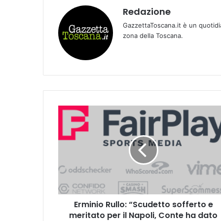
Redazione
GazzettaToscana.it è un quotidi
zona della Toscana.
E
r
m
i
n
i
o
R
u
Erminio Rullo: “Scudetto sofferto e
l
meritato per il Napoli, Conte ha dato
l