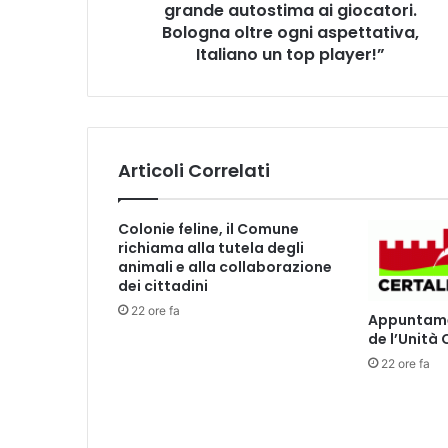
o
grande autostima ai giocatori.
:
Bologna oltre ogni aspettativa,
“
Italiano un top player!”
S
c
u
d
e
Articoli Correlati
t
t
o
Colonie feline, il Comune
s
richiama alla tutela degli
o
animali e alla collaborazione
f
dei cittadini
f
22 ore fa
Appuntamen
e
de l’Unità
r
t
22 ore fa
o
e
m
e