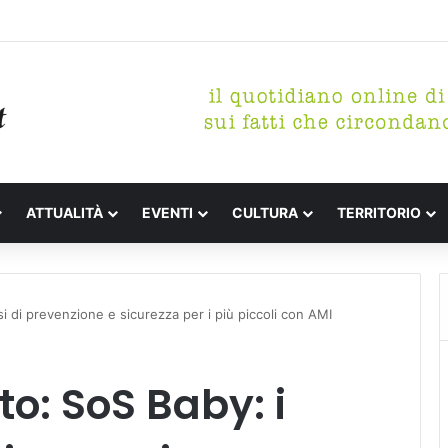
etterari Festa de l’Unità Certaldo
ATTUALITÀ
EVENTI
CULTURA
TERRITORIO
i di prevenzione e sicurezza per i più piccoli con AMI
o: SoS Baby: i