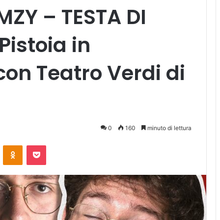
MZY – TESTA DI
Pistoia in
con Teatro Verdi di
0
160
minuto di lettura
ontakte
Odnoklassniki
Pocket