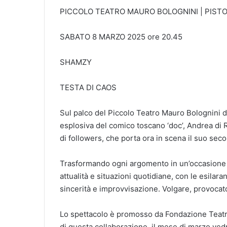
PICCOLO TEATRO MAURO BOLOGNINI | PISTO
SABATO 8 MARZO 2025 ore 20.45
SHAMZY
TESTA DI CAOS
Sul palco del Piccolo Teatro Mauro Bolognini di
esplosiva del comico toscano ‘doc’, Andrea di 
di followers, che porta ora in scena il suo se
Trasformando ogni argomento in un’occasione p
attualità e situazioni quotidiane, con le esilar
sincerità e improvvisazione. Volgare, provocato
Lo spettacolo è promosso da Fondazione Teatri 
di questa collaborazione, il mese di marzo vedr