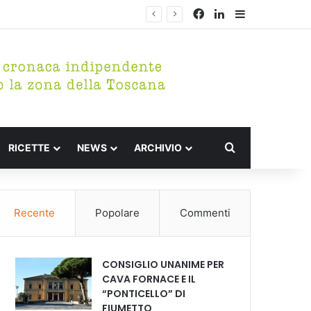
Facebook
LinkedIn
Barra lateral
Cerca per
RICETTE
NEWS
ARCHIVIO
Recente
Popolare
Commenti
CONSIGLIO UNANIME PER
CAVA FORNACE E IL
“PONTICELLO” DI
FIUMETTO