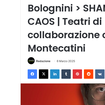
Bolognini > SHA
CAOS | Teatri di 
collaborazione 
Montecatini
Redazione
6 Marzo 2025
Facebook
X
LinkedIn
Tumblr
Pinterest
Reddit
VK