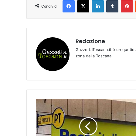
Facebook
X
LinkedIn
Tumblr
Pinterest
Condividi
Redazione
GazzettaToscana.it è un quotidi
zona della Toscana.
P
O
S
T
E
I