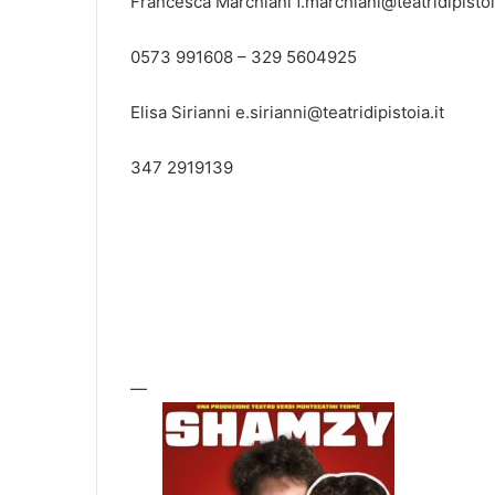
Francesca Marchiani f.marchiani@teatridipistoia
0573 991608 – 329 5604925
Elisa Sirianni e.sirianni@teatridipistoia.it
347 2919139
—