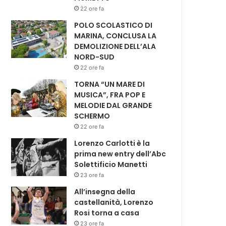
22 ore fa
POLO SCOLASTICO DI
MARINA, CONCLUSA LA
DEMOLIZIONE DELL’ALA
NORD-SUD
22 ore fa
TORNA “UN MARE DI
MUSICA”, FRA POP E
MELODIE DAL GRANDE
SCHERMO
22 ore fa
Lorenzo Carlotti è la
prima new entry dell’Abc
Solettificio Manetti
23 ore fa
All’insegna della
castellanità, Lorenzo
Rosi torna a casa
23 ore fa