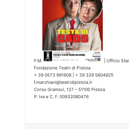
F.M.
| Ufficio S
Fondazione Teatri di Pistoia
+ 39 0573 991608 | + 39 329 5604925
f.marchiani@teatridipistoia.it
Corso Gramsci, 127 – 51100 Pistoia
P. Iva e C. F. 00932080476