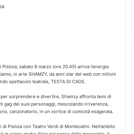
IA
 Pistoia, sabato 8 marzo (ore 20.45) arriva l’energia
Raimo, in arte SHAMZY, da anni star del web con milioni
condo spettacolo teatrale, TESTA DI CAOS.
er sorprendere e divertire, Shamzy affronta temi di
anti gag dei suoi personaggi, mescolando irriverenza,
rio, canzonatorio, in un vortice di comicità esagerata.
di Pistoia con Teatro Verdi di Montecatini. Nell’ambito
à in scena anche Alice nel paese delle meraviglie, il