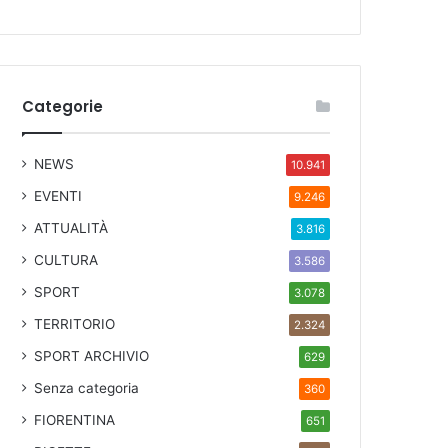
Categorie
NEWS
10.941
EVENTI
9.246
ATTUALITÀ
3.816
CULTURA
3.586
SPORT
3.078
TERRITORIO
2.324
SPORT ARCHIVIO
629
Senza categoria
360
FIORENTINA
651