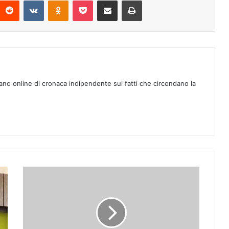
Reddit
VKontakte
Odnoklassniki
Pocket
Condividi via mail
Stampa
ano online di cronaca indipendente sui fatti che circondano la
P
a
g
a
r
e