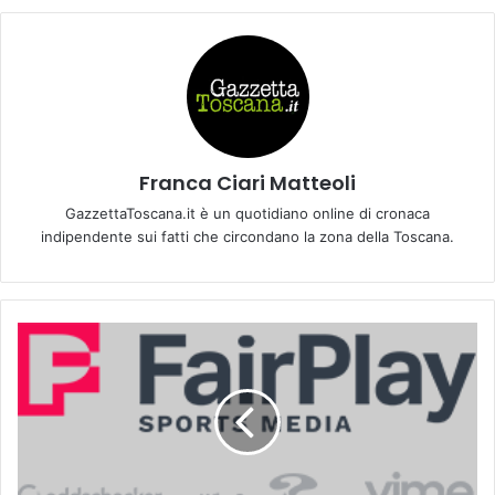
Franca Ciari Matteoli
GazzettaToscana.it è un quotidiano online di cronaca
indipendente sui fatti che circondano la zona della Toscana.
E
S
C
L
U
S
I