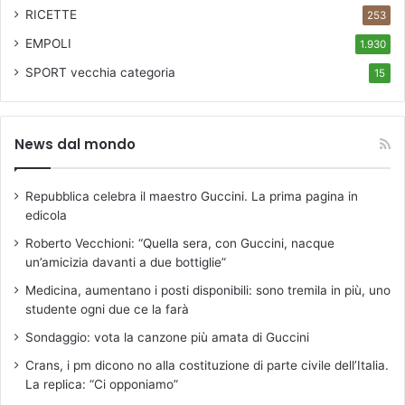
r
RICETTE
253
o
n
EMPOLI
1.930
e
SPORT
vecchia categoria
15
l
l
a
s
News dal mondo
c
e
l
Repubblica celebra il maestro Guccini. La prima pagina in
t
edicola
a
Roberto Vecchioni: “Quella sera, con Guccini, nacque
d
un’amicizia davanti a due bottiglie”
e
i
Medicina, aumentano i posti disponibili: sono tremila in più, uno
t
studente ogni due ce la farà
e
Sondaggio: vota la canzone più amata di Guccini
c
n
Crans, i pm dicono no alla costituzione di parte civile dell’Italia.
i
La replica: “Ci opponiamo”
c