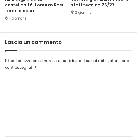
r
r
castellanità, Lorenzo Rosi
staff tecnico 26/27
v
torna a casa
c
2 giorni fa
e
a
1 giorno fa
p
f
r
o
e
r
Lascia un commento
s
m
e
a
r
l
v
Il tuo indirizzo email non sarà pubblicato.
I campi obbligatori sono
e
a
contrassegnati
*
d
r
i
C
l
u
o
o
n
.
m
m
K
a
e
m
e
a
s
e
n
t
n
d
r
e
o
t