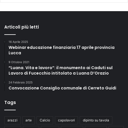
i
”
Articoli più letti
16 Aprile 2025
Webinar educazione finanziaria 17 aprile provincia
Lucca
9 Ottobre 2021
“Luana. Vita e lavoro”: il monumento ai Caduti sul
Lavoro di Fucecchio intitolato a Luana D’Orazio
24 Febbraio 2025
Convocazione Consiglio comunale di Cerreto Guidi
Tags
arazzi
arte
Calcio
capolavori
dipinto su tavola