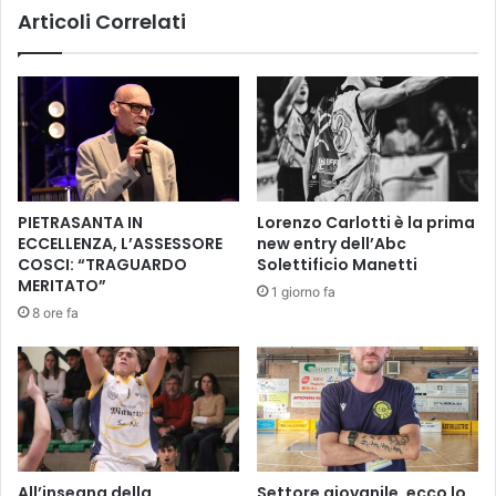
k
Articoli Correlati
e
o
n
o
z
t
a
t
e
i
s
m
i
o
s
e
t
PIETRASANTA IN
Lorenzo Carlotti è la prima
l
e
ECCELLENZA, L’ASSESSORE
new entry dell’Abc
e
n
COSCI: “TRAGUARDO
Solettificio Manetti
m
z
MERITATO”
1 giorno fa
e
i
8 ore fa
n
a
t
l
o
e
,
e
m
r
a
i
s
c
e
e
All’insegna della
Settore giovanile, ecco lo