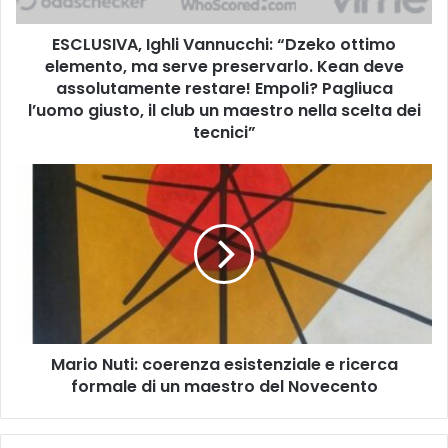
V
A
ESCLUSIVA, Ighli Vannucchi: “Dzeko ottimo
,
elemento, ma serve preservarlo. Kean deve
I
g
assolutamente restare! Empoli? Pagliuca
h
l’uomo giusto, il club un maestro nella scelta dei
l
tecnici”
i
V
M
a
a
n
r
n
i
u
o
c
N
c
u
h
t
i
i
:
Mario Nuti: coerenza esistenziale e ricerca
:
“
formale di un maestro del Novecento
c
D
o
z
e
e
r