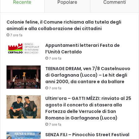
Recente
Popolare
Commenti
!
E
m
Colonie feline, il Comune richiama alla tutela degli
p
animali e alla collaborazione dei cittadini
o
7 ore fa
l
i
Appuntamenti letterari Festa de
?
l’Unità Certaldo
P
7 ore fa
a
TEENAGE DREAM, ven 7/8 Castelnuovo
g
di Garfagnana (Lucca) – Le hit degli
l
anni 2000, da cantare e da ballare
i
7 ore fa
u
c
Ultim’ora – GATTI MÉZZI: rinviato al 25
a
agosto il concerto di stasera alla
l
Fortezza delle Verrucole di San
’
Romano in Garfagnana (Lucca)
u
7 ore fa
o
SENZA FILI – Pinocchio Street Festival
m