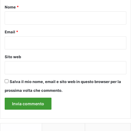
v
d
o
e
Nome
*
e
a
*
l
s
N
s
o
o
Email
*
v
l
e
u
c
t
e
a
Sito web
n
m
t
e
o
n
t
Salva il mio nome, email e sito web in questo browser per la
e
prossima volta che commento.
r
e
s
t
a
r
e