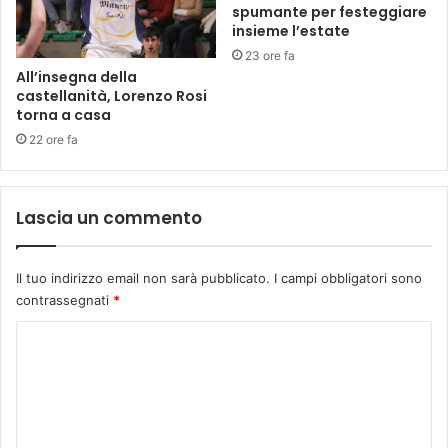
3
t
spumante per festeggiare
-
insieme l’estate
r
2
i
23 ore fa
0
a
All’insegna della
s
n
castellanità, Lorenzo Rosi
e
z
torna a casa
r
i
22 ore fa
a
a
t
n
e
i
-
Lascia un commento
-
B
s
r
a
u
Il tuo indirizzo email non sarà pubblicato.
I campi obbligatori sono
b
n
contrassegnati
*
a
o
t
C
C
o
a
1
o
n
4
m
i
o
n
m
t
o