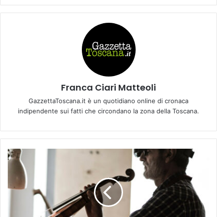
Franca Ciari Matteoli
GazzettaToscana.it è un quotidiano online di cronaca
indipendente sui fatti che circondano la zona della Toscana.
I
C
O
N
C
E
R