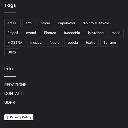
i
Tags
o
g
g
arazzi
arte
Calcio
capolavori
dipinto su tavola
i
e
Empoli
eventi
Firenze
fucecchio
istruzione
moda
d
i
MOSTRA
musica
Nuoto
scuola
teatro
Turismo
i
Uffizi
e
r
i
Info
REDAZIONE
CONTATTI
GDPR
Privacy Policy