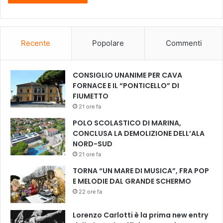
e
a
r
m
i
o
s
s
Recente
Popolare
Commenti
t
t
i
r
e
a
CONSIGLIO UNANIME PER CAVA
Q
(
FORNACE E IL “PONTICELLO” DI
u
i
FIUMETTO
a
n
21 ore fa
r
p
t
POLO SCOLASTICO DI MARINA,
r
e
CONCLUSA LA DEMOLIZIONE DELL’ALA
e
t
NORD-SUD
c
t
e
21 ore fa
o
d
TORNA “UN MARE DI MUSICA”, FRA POP
d
e
E MELODIE DAL GRANDE SCHERMO
’
n
22 ore fa
A
z
r
a
c
Lorenzo Carlotti è la prima new entry
r