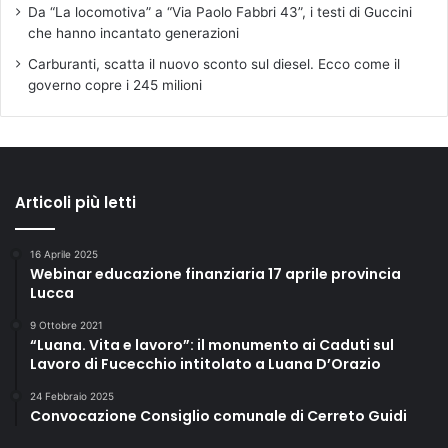
t
Da “La locomotiva” a “Via Paolo Fabbri 43”, i testi di Guccini
r
che hanno incantato generazioni
i
Carburanti, scatta il nuovo sconto sul diesel. Ecco come il
d
governo copre i 245 milioni
e
l
l
’
a
r
Articoli più letti
t
e
16 Aprile 2025
l
Webinar educazione finanziaria 17 aprile provincia
i
Lucca
u
t
9 Ottobre 2021
“Luana. Vita e lavoro”: il monumento ai Caduti sul
a
Lavoro di Fucecchio intitolato a Luana D’Orazio
r
i
24 Febbraio 2025
a
Convocazione Consiglio comunale di Cerreto Guidi
d