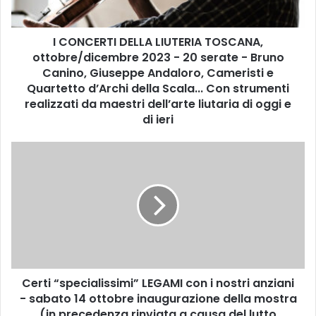
T
I
I CONCERTI DELLA LIUTERIA TOSCANA,
D
ottobre/dicembre 2023 - 20 serate - Bruno
E
L
Canino, Giuseppe Andaloro, Cameristi e
L
Quartetto d’Archi della Scala... Con strumenti
A
realizzati da maestri dell’arte liutaria di oggi e
L
di ieri
I
U
C
T
e
E
r
R
t
I
i
A
“
T
s
O
p
S
e
C
Certi “specialissimi” LEGAMI con i nostri anziani
c
A
- sabato 14 ottobre inaugurazione della mostra
i
N
a
(in precedenza rinviata a causa del lutto