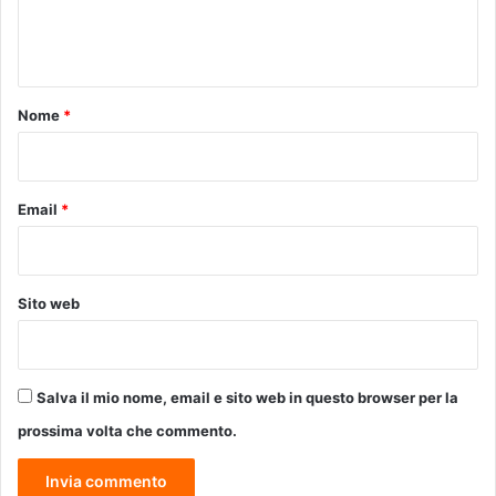
t
e
,
o
G
n
b
i
r
t
u
e
o
s
Nome
*
i
e
n
*
p
a
p
u
e
Email
*
g
A
u
n
r
d
a
a
z
Sito web
l
i
o
o
r
n
o
e
Salva il mio nome, email e sito web in questo browser per la
,
d
prossima volta che commento.
C
e
a
l
m
l