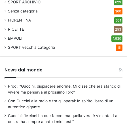
c
SPORT ARCHIVIO
629
m
i
e
Senza categoria
360
t
n
t
FIORENTINA
651
t
a
i
RICETTE
253
d
r
i
EMPOLI
1.930
e
n
a
SPORT
vecchia categoria
o
15
l
)
i
z
News dal mondo
z
a
t
Prodi: “Guccini, dispiacere enorme. Mi disse che era stanco di
i
vivere ma pensava al prossimo libro”
d
a
Con Guccini alla radio e tra gli operai: lo spirito libero di un
m
autentico gigante
a
Guccini: “Meloni ha due facce, ma quella vera è violenta. La
e
destra ha sempre amato i miei testi”
s