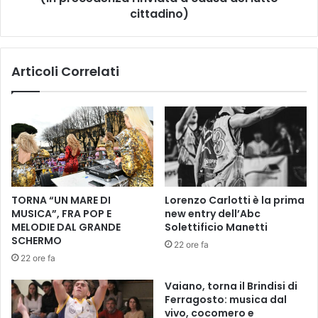
A
l
cittadino)
,
i
o
s
t
s
t
Articoli Correlati
i
o
m
b
i
r
”
e
L
/
E
d
G
i
A
c
M
TORNA “UN MARE DI
Lorenzo Carlotti è la prima
e
I
MUSICA”, FRA POP E
new entry dell’Abc
m
c
MELODIE DAL GRANDE
Solettificio Manetti
b
o
SCHERMO
22 ore fa
r
n
22 ore fa
e
i
2
n
Vaiano, torna il Brindisi di
0
o
Ferragosto: musica dal
2
s
vivo, cocomero e