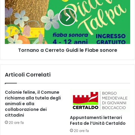
a
r
d
n
i
a
S
n
t
o
e
a
l
C
l
Tornano a Cerreto Guidi le Fiabe sonore
e
e
r
n
r
e
e
Articoli Correlati
l
t
l
o
o
G
Colonie feline, il Comune
S
u
richiama alla tutela degli
p
i
animali e alla
o
d
collaborazione dei
r
i
cittadini
Appuntamenti letterari
t
l
20 ore fa
Festa de l’Unità Certaldo
p
e
20 ore fa
e
F