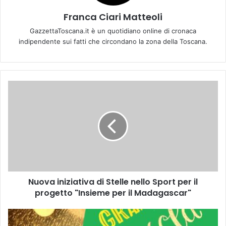
Franca Ciari Matteoli
GazzettaToscana.it è un quotidiano online di cronaca
indipendente sui fatti che circondano la zona della Toscana.
N
u
o
v
a
i
n
i
z
Nuova iniziativa di Stelle nello Sport per il
i
progetto "Insieme per il Madagascar"
a
t
i
T
v
o