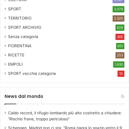
3.587
SPORT
3.079
TERRITORIO
2.325
SPORT ARCHIVIO
629
Senza categoria
360
FIORENTINA
651
RICETTE
253
EMPOLI
1.930
SPORT
vecchia categoria
15
News dal mondo
Caldo record, il rifugio lombardo più alto costretto a chiudere:
“Rischio frane, troppo pericoloso”
Schengen, Madrid non ci sta: “Roma riapra lo spazio entro il 9,