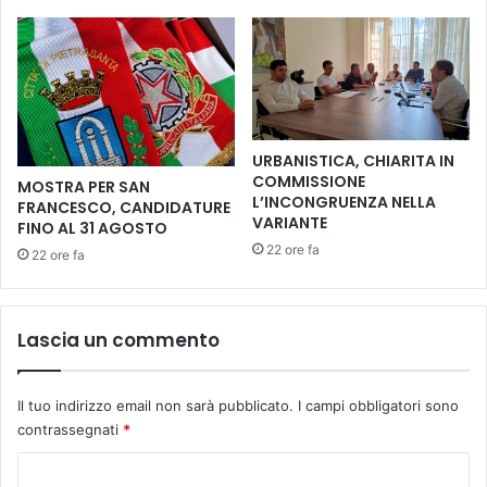
r
i
i
a
l
b
p
e
r
s
o
o
g
n
URBANISTICA, CHIARITA IN
e
o
COMMISSIONE
MOSTRA PER SAN
t
r
L’INCONGRUENZA NELLA
FRANCESCO, CANDIDATURE
t
e
VARIANTE
FINO AL 31 AGOSTO
o
22 ore fa
22 ore fa
"
I
n
s
Lascia un commento
i
e
m
Il tuo indirizzo email non sarà pubblicato.
I campi obbligatori sono
e
contrassegnati
*
p
e
C