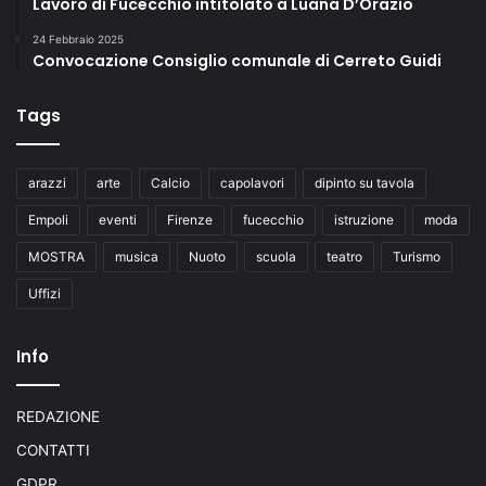
Lavoro di Fucecchio intitolato a Luana D’Orazio
24 Febbraio 2025
Convocazione Consiglio comunale di Cerreto Guidi
Tags
arazzi
arte
Calcio
capolavori
dipinto su tavola
Empoli
eventi
Firenze
fucecchio
istruzione
moda
MOSTRA
musica
Nuoto
scuola
teatro
Turismo
Uffizi
Info
REDAZIONE
CONTATTI
GDPR