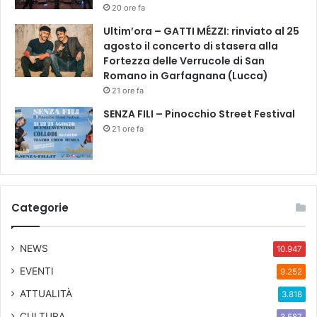
20 ore fa
Ultim’ora – GATTI MÉZZI: rinviato al 25
agosto il concerto di stasera alla
Fortezza delle Verrucole di San
Romano in Garfagnana (Lucca)
21 ore fa
SENZA FILI – Pinocchio Street Festival
21 ore fa
Categorie
NEWS
10.947
EVENTI
9.252
ATTUALITÀ
3.818
CULTURA