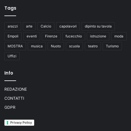
Tags
arazzi
arte
Calcio
capolavori
dipinto su tavola
Empoli
eventi
Firenze
fucecchio
istruzione
moda
MOSTRA
musica
Nuoto
scuola
teatro
Turismo
Uffizi
Info
REDAZIONE
CONTATTI
GDPR
Privacy Policy