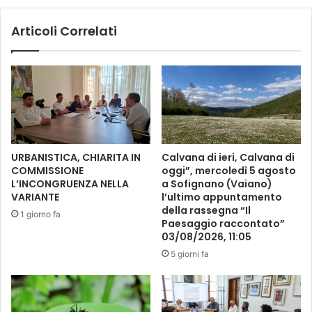
u
n
n
a
Articoli Correlati
i
m
c
e
a
d
z
i
i
o
o
c
n
r
e
e
t
p
URBANISTICA, CHIARITA IN
Calvana di ieri, Calvana di
r
e
COMMISSIONE
oggi”, mercoledì 5 agosto
a
r
L’INCONGRUENZA NELLA
a Sofignano (Vaiano)
c
d
VARIANTE
l’ultimo appuntamento
e
e
della rassegna “Il
1 giorno fa
r
Paesaggio raccontato”
c
v
03/08/2026, 11:05
o
e
n
5 giorni fa
l
l
l
'
o
U
e
d