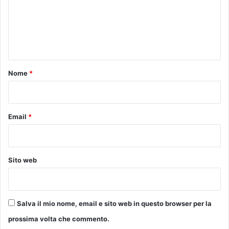
i
m
P
e
i
s
n
t
t
o
i
o
Nome
*
a
*
p
r
i
Email
*
m
i
p
a
Sito web
z
i
e
n
Salva il mio nome, email e sito web in questo browser per la
t
i
prossima volta che commento.