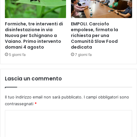
c
i
o
n
m
e
Formiche, tre interventi di
EMPOLI. Carciofo
p
s
disinfestazione in via
empolese, firmata la
u
e
Nuova per Schignano a
richiesta per una
t
Vaiano. Primo intervento
Comunità Slow Food
e
domani 4 agosto
dedicata
r
5 giorni fa
7 giorni fa
a
l
l
'
Lascia un commento
o
s
p
Il tuo indirizzo email non sarà pubblicato.
I campi obbligatori sono
e
contrassegnati
*
d
a
C
l
o
e
d
m