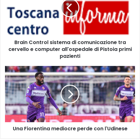
i
n
C
o
n
t
Brain Control sistema di comunicazione tra
r
cervello e computer all'ospedale di Pistoia primi
o
l
pazienti
s
i
U
s
n
t
a
e
F
m
i
a
o
d
r
i
e
c
n
o
Una Fiorentina mediocre perde con l'Udinese
t
m
i