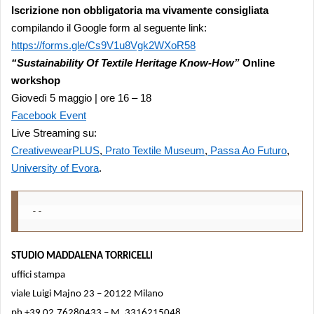
Iscrizione non obbligatoria ma vivamente consigliata
compilando il Google form al seguente link:
https://forms.gle/Cs9V1u8Vgk2WXoR58
“Sustainability Of Textile Heritage Know-How”
Online
workshop
Giovedì 5 maggio | ore 16 – 18
Facebook Event
Live Streaming su:
CreativewearPLUS
,
Prato Textile Museum
,
Passa Ao Futuro
,
University of Evora
.
STUDIO MADDALENA TORRICELLI
uffici stampa
viale Luigi Majno 23 – 20122 Milano
ph +39 02.76280433 – M. 3316215048