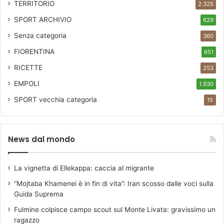
TERRITORIO
2.325
SPORT ARCHIVIO
629
Senza categoria
360
FIORENTINA
651
RICETTE
253
EMPOLI
1.930
SPORT
vecchia categoria
15
News dal mondo
La vignetta di Ellekappa: caccia al migrante
“Mojtaba Khamenei è in fin di vita”: Iran scosso dalle voci sulla
Guida Suprema
Fulmine colpisce campo scout sul Monte Livata: gravissimo un
ragazzo