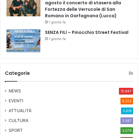
agosto il concerto di stasera alla
Fortezza delle Verrucole di San
Romano in Garfagnana (Lucca)
1 giorno fa
SENZA FILI – Pinocchio Street Festival
1 giorno fa
Categorie
NEWS
10.947
EVENTI
9.252
ATTUALITÀ
3.818
CULTURA
3.587
SPORT
3.079