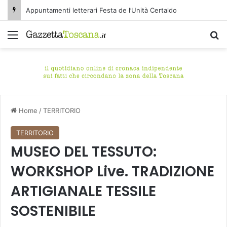
TEENAGE DREAM, ven 7/8 Castelnuovo di Garfagnana (Lucca) – Le hit degli anni 2000, da cantare e da ballare
Menu
C
Home
/
TERRITORIO
TERRITORIO
MUSEO DEL TESSUTO:
WORKSHOP Live. TRADIZIONE
ARTIGIANALE TESSILE
SOSTENIBILE