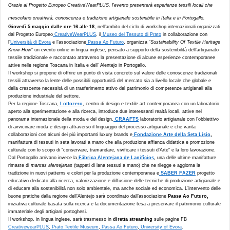
Grazie al Progetto Europeo CreativeWearPLUS, l’evento presenterà esperienze tessili locali che
mescolano creatività, conoscenza e tradizione artigianale sostenibile in Italia e in Portogallo.
Giovedì 5 maggio dalle ore 16 alle 18
, nell’ambito del ciclo di workshop internazionali organizzati
dal Progetto Europeo
CreativeWearPLUS
, il
Museo del Tessuto di Prato
in collaborazione con
l’
Università di Evora
e l’associazione
Passa Ao Futuro
, organizza “
Sustainability Of Textile Heritage
Know-How
” un evento online in lingua inglese, pensato a supporto della sostenibilità dell’artigianato
tessile tradizionale e raccontato attraverso la presentazione di alcune esperienze contemporanee
attive nelle regione Toscana in Italia e dell’ Alentejo in Portogallo.
Il workshop si propone di offrire un punto di vista concreto sul valore delle conoscenze tradizionali
tessili attraverso la lente delle possibili opportunità del mercato sia a livello locale che globale e
della crescente necessità di un trasferimento attivo del patrimonio di competenze artigianali alla
produzione industriale del settore.
Per la regione Toscana,
Lottozero
, centro di design e textile art contemporanea con un laboratorio
aperto alla sperimentazione e alla ricerca, introduce due interessanti realtà locali, attive nel
panorama internazionale della moda e del design,
CRAAFTS
laboratorio artigianale con l’obbiettivo
di avvicinare moda e design attraverso il linguaggio del processo artigianale e che vanta
collaborazioni con alcuni dei più importanti luxury brands e
Fondazione Arte della Seta Lisio
,
manifattura di tessuti in seta lavorati a mano che alla produzione affianca didattica e promozione
culturale con lo scopo di “conservare, tramandare, vivificare i tessuti d’Arte” e la loro lavorazione.
Dal Portogallo arrivano invece la
Fábrica Alentejana de Lanifícios
,
una delle ultime manifatture
rimaste di
mantas alentejanas
(tappeti di lana tessuti a mano) che ne rilegge e aggiorna la
tradizione in nuovi patterns e colori per la produzione contemporanea e
SABER FAZER
progetto
educativo dedicato alla ricerca, valorizzazione e diffusione delle tecniche di produzione artigianale e
di educare alla sostenibilità non solo ambientale, ma anche sociale ed economica. L’intervento delle
buone pratiche dalla regione dell’Alentejo sarà coordinato dall’associazione
Passa Ao Futuro,
iniziativa culturale basata sulla ricerca e la documentazione tesa a preservare il patrimonio culturale
immateriale degli artigiani portoghesi.
Il workshop, in lingua inglese, sarà trasmesso in
diretta streaming
sulle pagine FB
CreativewearPLUS
,
Prato Textile Museum
,
Passa Ao Futuro
,
University of Evora
.