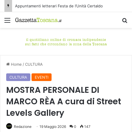
Appuntamenti letterari Festa de l’Unità Certaldo
Menu
C
Home
/
CULTURA
CULTURA
EVENTI
MOSTRA PERSONALE DI
MARCO RÈA A cura di Street
Levels Gallery
Redazione
19 Maggio 2026
0
147