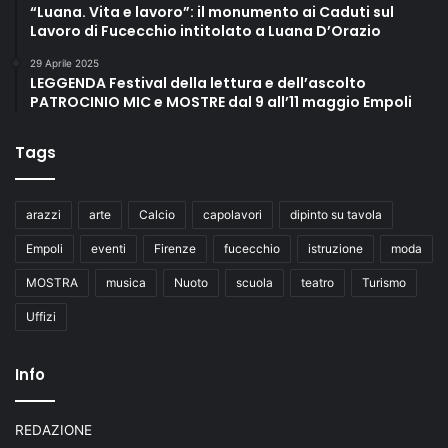
“Luana. Vita e lavoro”: il monumento ai Caduti sul
Lavoro di Fucecchio intitolato a Luana D’Orazio
29 Aprile 2025
LEGGENDA Festival della lettura e dell’ascolto
PATROCINIO MIC e MOSTRE dal 9 all’11 maggio Empoli
Tags
arazzi
arte
Calcio
capolavori
dipinto su tavola
Empoli
eventi
Firenze
fucecchio
istruzione
moda
MOSTRA
musica
Nuoto
scuola
teatro
Turismo
Uffizi
Info
REDAZIONE