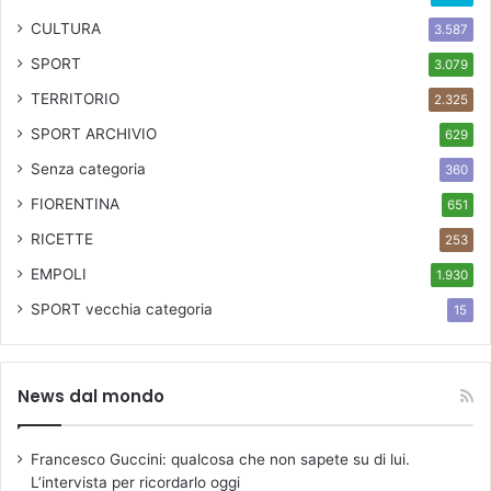
CULTURA
3.587
SPORT
3.079
TERRITORIO
2.325
SPORT ARCHIVIO
629
Senza categoria
360
FIORENTINA
651
RICETTE
253
EMPOLI
1.930
SPORT
vecchia categoria
15
News dal mondo
Francesco Guccini: qualcosa che non sapete su di lui.
L’intervista per ricordarlo oggi