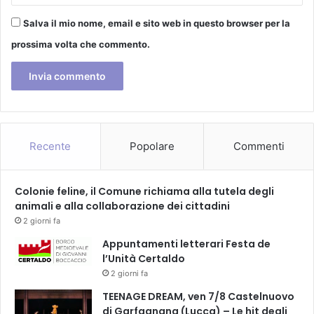
I
Salva il mio nome, email e sito web in questo browser per la
O
N
prossima volta che commento.
I
D
I
"
A
S
P
Recente
Popolare
Commenti
A
S
S
Colonie feline, il Comune richiama alla tutela degli
O
animali e alla collaborazione dei cittadini
C
2 giorni fa
O
Appuntamenti letterari Festa de
N
l’Unità Certaldo
A
2 giorni fa
B
C
TEENAGE DREAM, ven 7/8 Castelnuovo
-
di Garfagnana (Lucca) – Le hit degli