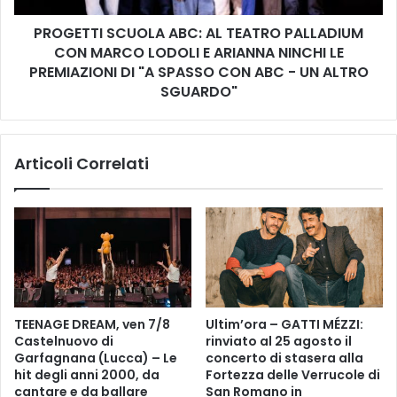
u
S
f
PROGETTI SCUOLA ABC: AL TEATRO PALLADIUM
C
f
CON MARCO LODOLI E ARIANNA NINCHI LE
U
i
O
PREMIAZIONI DI "A SPASSO CON ABC - UN ALTRO
c
L
SGUARDO"
i
A
o
A
M
B
Articoli Correlati
e
C
s
:
s
A
i
L
C
T
o
E
m
A
u
T
n
R
TEENAGE DREAM, ven 7/8
Ultim’ora – GATTI MÉZZI:
a
O
Castelnuovo di
rinviato al 25 agosto il
l
P
Garfagnana (Lucca) – Le
concerto di stasera alla
i
A
hit degli anni 2000, da
Fortezza delle Verrucole di
f
L
cantare e da ballare
San Romano in