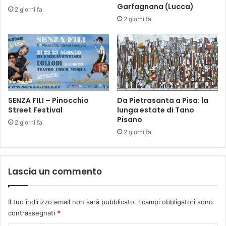
i
L
Garfagnana (Lucca)
2 giorni fa
n
A
2 giorni fa
o
D
a
I
v
U
e
M
n
C
e
O
r
N
d
M
SENZA FILI – Pinocchio
Da Pietrasanta a Pisa: la
ì
Street Festival
lunga estate di Tano
A
Pisano
2
R
2 giorni fa
2
C
2 giorni fa
m
O
a
L
g
O
Lascia un commento
g
D
i
O
o
L
Il tuo indirizzo email non sarà pubblicato.
I campi obbligatori sono
I
contrassegnati
*
E