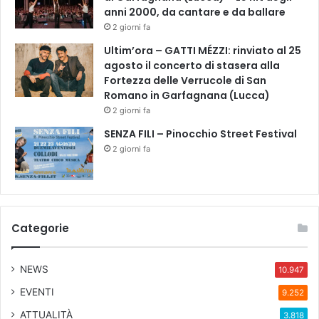
U
anni 2000, da cantare e da ballare
N
2 giorni fa
A
Ultim’ora – GATTI MÉZZI: rinviato al 25
L
agosto il concerto di stasera alla
T
Fortezza delle Verrucole di San
R
Romano in Garfagnana (Lucca)
O
S
2 giorni fa
G
SENZA FILI – Pinocchio Street Festival
U
2 giorni fa
A
R
D
O
"
Categorie
NEWS
10.947
EVENTI
9.252
ATTUALITÀ
3.818