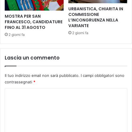
'
T
URBANISTICA, CHIARITA IN
E
u
COMMISSIONE
MOSTRA PER SAN
X
t
L’INCONGRUENZA NELLA
FRANCESCO, CANDIDATURE
M
t
VARIANTE
FINO AL 31 AGOSTO
U
o
2 giorni fa
2 giorni fa
N
p
I
r
C
o
I
n
Lascia un commento
P
t
I
o
O
p
Il tuo indirizzo email non sarà pubblicato.
I campi obbligatori sono
e
contrassegnati
*
r
u
C
n
o
f
m
i
n
m
e
e
s