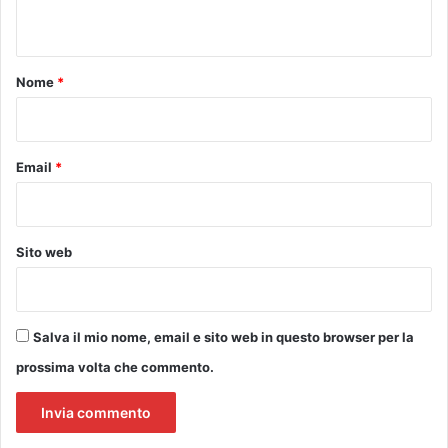
e
n
t
t
t
i
o
Nome
*
m
*
a
n
a
Email
*
a
l
l
’
Sito web
i
n
s
e
Salva il mio nome, email e sito web in questo browser per la
g
prossima volta che commento.
n
a
d
e