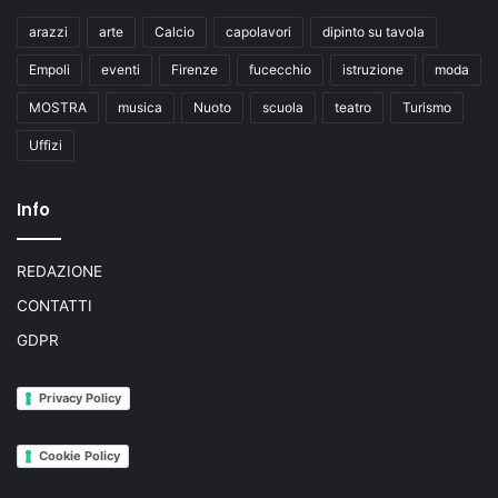
arazzi
arte
Calcio
capolavori
dipinto su tavola
Empoli
eventi
Firenze
fucecchio
istruzione
moda
MOSTRA
musica
Nuoto
scuola
teatro
Turismo
Uffizi
Info
REDAZIONE
CONTATTI
GDPR
Privacy Policy
Cookie Policy