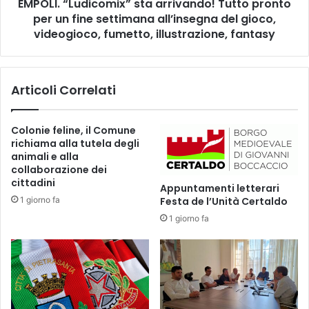
O
EMPOLI. “Ludicomix” sta arrivando! Tutto pronto
u
T
per un fine settimana all’insegna del gioco,
d
E
i
videogioco, fumetto, illustrazione, fantasy
C
c
A
o
,
m
Articoli Correlati
O
i
K
x
A
”
Colonie feline, il Comune
L
s
richiama alla tutela degli
P
t
animali e alla
R
a
collaborazione dei
O
a
cittadini
Appuntamenti letterari
G
r
1 giorno fa
Festa de l’Unità Certaldo
E
r
T
1 giorno fa
i
T
v
O
a
P
n
E
d
R
o
L
!