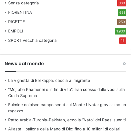
Senza categoria
t
360
a
FIORENTINA
651
s
y
RICETTE
253
EMPOLI
1.930
SPORT
vecchia categoria
15
News dal mondo
La vignetta di Ellekappa: caccia al migrante
“Mojtaba Khamenei è in fin di vita”: Iran scosso dalle voci sulla
Guida Suprema
Fulmine colpisce campo scout sul Monte Livata: gravissimo un
ragazzo
Patto Arabia-Turchia-Pakistan, ecco la “Nato” dei Paesi sunniti
All’asta il pallone della Mano di Dio: fino a 10 milioni di dollari