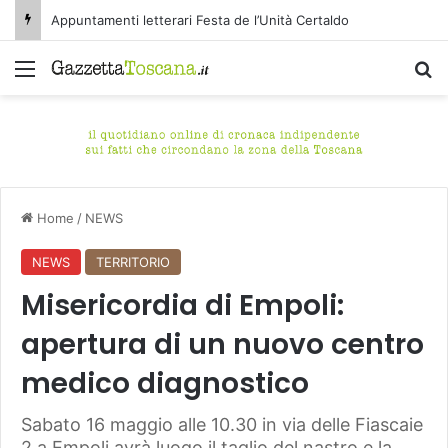
Appuntamenti letterari Festa de l’Unità Certaldo
Menu
C
Home
/
NEWS
NEWS
TERRITORIO
Misericordia di Empoli:
apertura di un nuovo centro
medico diagnostico
Sabato 16 maggio alle 10.30 in via delle Fiascaie
2 a Empoli avrà luogo il taglio del nastro e la