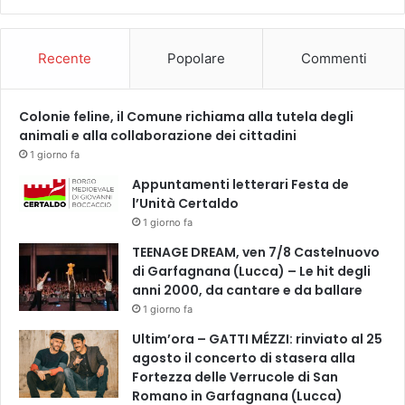
l
g
i
Recente
Popolare
Commenti
o
c
o
Colonie feline, il Comune richiama alla tutela degli
,
animali e alla collaborazione dei cittadini
v
i
1 giorno fa
d
Appuntamenti letterari Festa de
e
l’Unità Certaldo
o
1 giorno fa
g
i
TEENAGE DREAM, ven 7/8 Castelnuovo
o
di Garfagnana (Lucca) – Le hit degli
c
anni 2000, da cantare e da ballare
o
1 giorno fa
,
Ultim’ora – GATTI MÉZZI: rinviato al 25
f
agosto il concerto di stasera alla
u
Fortezza delle Verrucole di San
m
Romano in Garfagnana (Lucca)
e