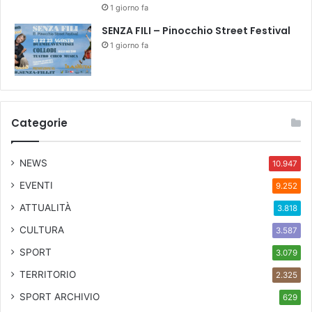
1 giorno fa
t
t
SENZA FILI – Pinocchio Street Festival
o
1 giorno fa
,
i
l
l
u
Categorie
s
t
r
NEWS
10.947
a
EVENTI
9.252
z
i
ATTUALITÀ
3.818
o
CULTURA
3.587
n
e
SPORT
3.079
,
TERRITORIO
f
2.325
a
SPORT ARCHIVIO
629
n