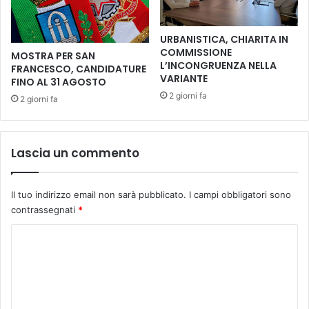
a
l
d
i
i
URBANISTICA, CHIARITA IN
z
u
COMMISSIONE
MOSTRA PER SAN
z
n
L’INCONGRUENZA NELLA
FRANCESCO, CANDIDATURE
a
n
VARIANTE
FINO AL 31 AGOSTO
r
u
2 giorni fa
2 giorni fa
e
o
s
v
u
o
l
c
Lascia un commento
t
e
e
n
m
t
Il tuo indirizzo email non sarà pubblicato.
I campi obbligatori sono
a
r
contrassegnati
*
d
o
e
m
C
i
e
o
d
d
i
m
i
s
c
m
t
o