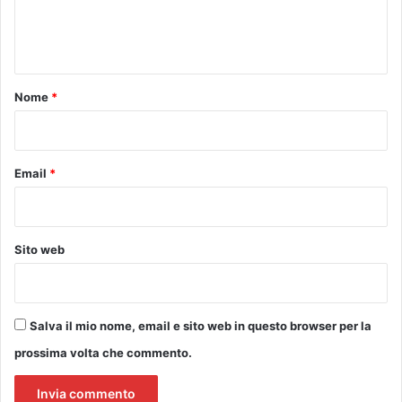
e
u
d
r
i
n
b
a
t
i
g
d
n
o
Nome
*
e
o
*
l
s
c
t
o
i
Email
*
m
c
p
o
o
r
Sito web
t
a
m
e
Salva il mio nome, email e sito web in questo browser per la
n
t
prossima volta che commento.
o
a