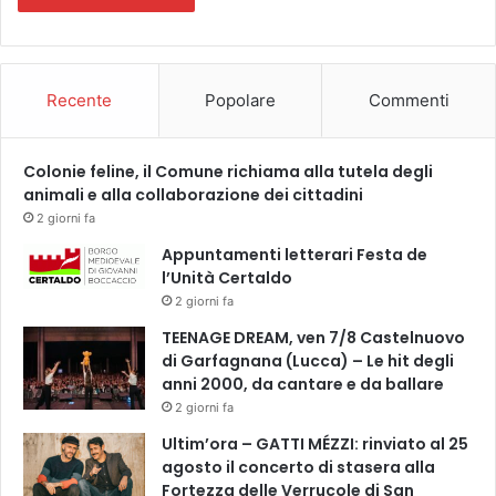
l
i
m
e
Recente
Popolare
Commenti
n
t
a
Colonie feline, il Comune richiama alla tutela degli
r
animali e alla collaborazione dei cittadini
e
2 giorni fa
Appuntamenti letterari Festa de
l’Unità Certaldo
2 giorni fa
TEENAGE DREAM, ven 7/8 Castelnuovo
di Garfagnana (Lucca) – Le hit degli
anni 2000, da cantare e da ballare
2 giorni fa
Ultim’ora – GATTI MÉZZI: rinviato al 25
agosto il concerto di stasera alla
Fortezza delle Verrucole di San