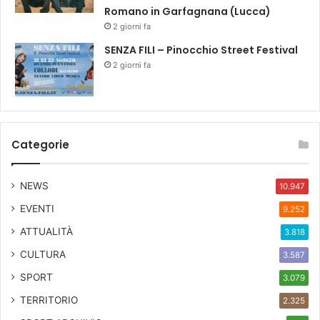
Romano in Garfagnana (Lucca)
2 giorni fa
SENZA FILI – Pinocchio Street Festival
2 giorni fa
Categorie
NEWS
10.947
EVENTI
9.252
ATTUALITÀ
3.818
CULTURA
3.587
SPORT
3.079
TERRITORIO
2.325