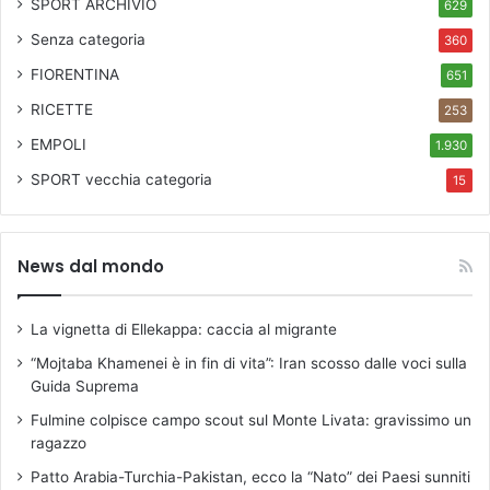
SPORT ARCHIVIO
629
Senza categoria
360
FIORENTINA
651
RICETTE
253
EMPOLI
1.930
SPORT
vecchia categoria
15
News dal mondo
La vignetta di Ellekappa: caccia al migrante
“Mojtaba Khamenei è in fin di vita”: Iran scosso dalle voci sulla
Guida Suprema
Fulmine colpisce campo scout sul Monte Livata: gravissimo un
ragazzo
Patto Arabia-Turchia-Pakistan, ecco la “Nato” dei Paesi sunniti