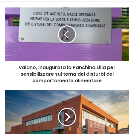
V
a
i
a
n
o
,
i
n
Vaiano, inaugurata la Panchina Lilla per
a
sensibilizzare sul tema dei disturbi del
u
g
comportamento alimentare
u
r
M
a
i
t
s
a
e
l
r
a
i
P
c