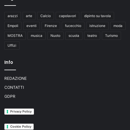
arazzi
arte
Calcio
capolavori
dipinto su tavola
Empoli
eventi
Firenze
fucecchio
istruzione
moda
MOSTRA
musica
Nuoto
scuola
teatro
Turismo
Uffizi
Info
REDAZIONE
CONTATTI
GDPR
Privacy Policy
Cookie Policy