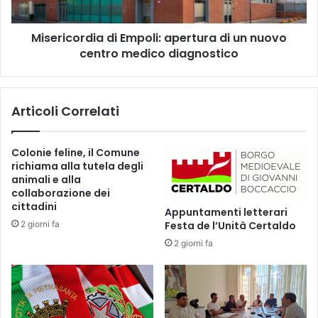
a
o
n
r
c
Misericordia di Empoli: apertura di un nuovo
d
h
centro medico diagnostico
i
i
a
n
d
a
i
Articoli Correlati
L
E
i
m
l
p
Colonie feline, il Comune
l
o
richiama alla tutela degli
a
l
animali e alla
p
i
collaborazione dei
e
:
cittadini
Appuntamenti letterari
r
a
2 giorni fa
Festa de l’Unità Certaldo
s
p
e
2 giorni fa
e
n
r
s
t
i
u
b
r
i