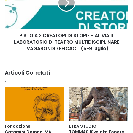
t
O
a
I
t
A
o
>
r
C
n
PISTOIA > CREATORI DI STORIE - AL VIA IL
R
a
LABORATORIO DI TEATRO MULTIDISCIPLINARE
E
L
A
"VAGABONDI EFFICACI" (5-9 luglio)
a
T
D
O
o
R
Articoli Correlati
m
I
e
D
n
I
i
S
c
T
a
O
L
R
e
I
o
E
Fondazione
ETRA STUDIO
n
-
Catarsini|Domani MA
TOMMASI|Svelata l’opera