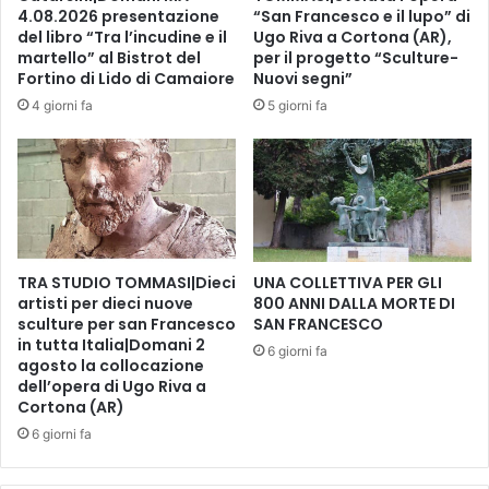
a
A
4.08.2026 presentazione
“San Francesco e il lupo” di
r
L
del libro “Tra l’incudine e il
Ugo Riva a Cortona (AR),
d
V
martello” al Bistrot del
per il progetto “Sculture-
i
I
Fortino di Lido di Camaiore
Nuovi segni”
a
A
4 giorni fa
5 giorni fa
n
I
a
L
i
L
n
A
v
B
e
O
r
R
s
TRA STUDIO TOMMASI|Dieci
UNA COLLETTIVA PER GLI
A
i
artisti per dieci nuove
800 ANNI DALLA MORTE DI
T
sculture per san Francesco
SAN FRANCESCO
o
O
in tutta Italia|Domani 2
n
R
6 giorni fa
agosto la collocazione
e
I
dell’opera di Ugo Riva a
e
O
Cortona (AR)
s
D
6 giorni fa
t
I
i
T
v
E