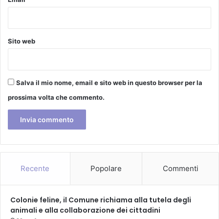
V
"
i
V
n
A
c
G
Sito web
i
A
B
O
N
Salva il mio nome, email e sito web in questo browser per la
D
prossima volta che commento.
I
E
F
F
I
C
A
Recente
Popolare
Commenti
C
I
"
Colonie feline, il Comune richiama alla tutela degli
(
animali e alla collaborazione dei cittadini
5