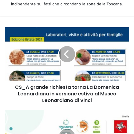
indipendente sui fatti che circondano la zona della Toscana.
C
S
_
A
g
r
a
n
d
CS_A grande richiesta torna La Domenica
e
Leonardiana in versione estiva al Museo
r
i
Leonardiano di Vinci
c
h
P
i
I
e
S
s
T