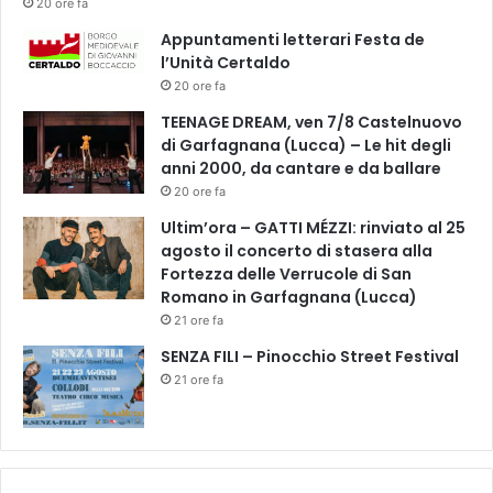
20 ore fa
-
9
Appuntamenti letterari Festa de
l
l’Unità Certaldo
u
20 ore fa
g
TEENAGE DREAM, ven 7/8 Castelnuovo
l
di Garfagnana (Lucca) – Le hit degli
i
anni 2000, da cantare e da ballare
o
)
20 ore fa
Ultim’ora – GATTI MÉZZI: rinviato al 25
agosto il concerto di stasera alla
Fortezza delle Verrucole di San
Romano in Garfagnana (Lucca)
21 ore fa
SENZA FILI – Pinocchio Street Festival
21 ore fa