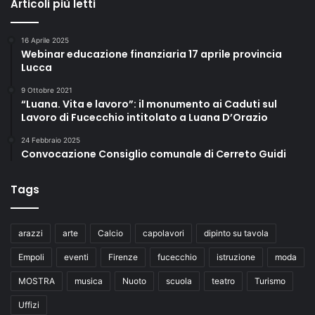
Articoli più letti
16 Aprile 2025
Webinar educazione finanziaria 17 aprile provincia
Lucca
9 Ottobre 2021
“Luana. Vita e lavoro”: il monumento ai Caduti sul
Lavoro di Fucecchio intitolato a Luana D’Orazio
24 Febbraio 2025
Convocazione Consiglio comunale di Cerreto Guidi
Tags
arazzi
arte
Calcio
capolavori
dipinto su tavola
Empoli
eventi
Firenze
fucecchio
istruzione
moda
MOSTRA
musica
Nuoto
scuola
teatro
Turismo
Uffizi