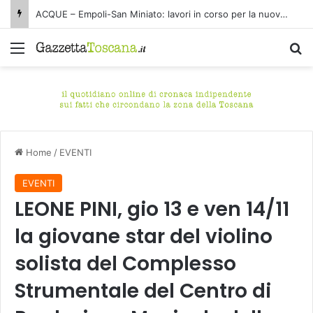
ACQUE – Empoli-San Miniato: lavori in corso per la nuova condotta fognaria Pagnana-Cuoiodepur
Menu
C
Home
/
EVENTI
EVENTI
LEONE PINI, gio 13 e ven 14/11
la giovane star del violino
solista del Complesso
Strumentale del Centro di