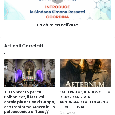
n
m
a
i
i
c
n
a
c
La chimica nell'arte
n
a
e
r
l
r
l
Articoli Correlati
i
'
e
a
r
r
a
t
?
e
”
l
a
r
Tutto pronto per “Il
“AETERNUM”, IL NUOVO FILM
a
Polifonico”, il festival
DI JORDAN RIVER
s
corale più antico d’Europa,
ANNUNCIATO AL LOCARNO
s
che trasforma Arezzo in un
FILM FESTIVAL
e
palcoscenico diffuso //
16 ore fa