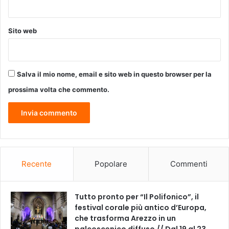
m
e
n
Sito web
t
o
m
e
Salva il mio nome, email e sito web in questo browser per la
r
prossima volta che commento.
c
o
l
e
d
ì
1
Recente
Popolare
Commenti
2
n
o
Tutto pronto per “Il Polifonico”, il
v
festival corale più antico d’Europa,
e
che trasforma Arezzo in un
m
palcoscenico diffuso // Dal 19 al 23