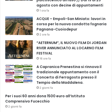
b
agosto con decine di appuntamenti
r
1 ora fa
e
ACQUE – Empoli-San Miniato: lavori in
corso per la nuova condotta fognaria
Pagnana-Cuoiodepur
2 ore fa
“AETERNUM”, IL NUOVO FILM DI JORDAN
RIVER ANNUNCIATO AL LOCARNO FILM
FESTIVAL
16 ore fa
A Capranica Prenestina si rinnova il
tradizionale appuntamento con il
Concerto di Ferragosto presso il
Tempio della Maddalena.
2 giorni fa
Per i suoi 60 anni dona 1500 euro all’Istituto
Comprensivo Fucecchio
2 giorni fa