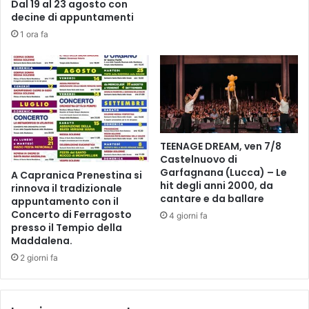
g
Dal 19 al 23 agosto con
n
decine di appuntamenti
a
1 ora fa
“
U
n
’
a
l
t
TEENAGE DREAM, ven 7/8
r
Castelnuovo di
a
Garfagnana (Lucca) – Le
A Capranica Prenestina si
d
hit degli anni 2000, da
rinnova il tradizionale
i
cantare e da ballare
appuntamento con il
m
Concerto di Ferragosto
4 giorni fa
e
presso il Tempio della
n
Maddalena.
s
2 giorni fa
i
o
n
e