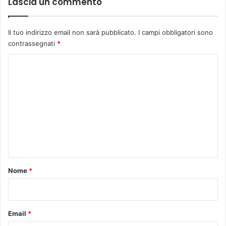
Lascia un commento
d
’
a
Il tuo indirizzo email non sarà pubblicato.
I campi obbligatori sono
m
contrassegnati
*
o
r
C
e
o
”
m
-
t
m
e
e
r
z
n
o
t
a
p
o
Nome
*
p
*
u
n
t
Email
*
a