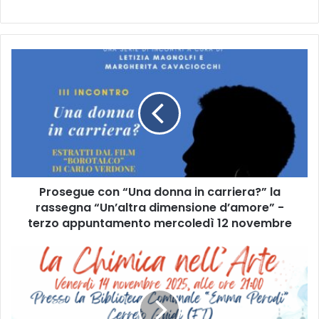
P
r
o
s
e
g
u
e
c
Prosegue con “Una donna in carriera?” la
o
rassegna “Un’altra dimensione d’amore” -
n
“
terzo appuntamento mercoledì 12 novembre
U
n
L
a
a
d
c
o
h
n
i