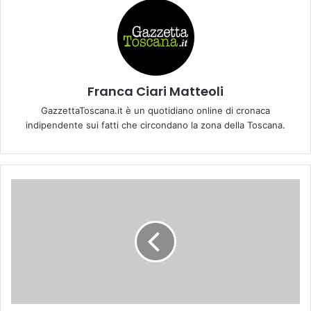
Franca Ciari Matteoli
GazzettaToscana.it è un quotidiano online di cronaca
indipendente sui fatti che circondano la zona della Toscana.
S
e
r
i
e
D
M
a
s