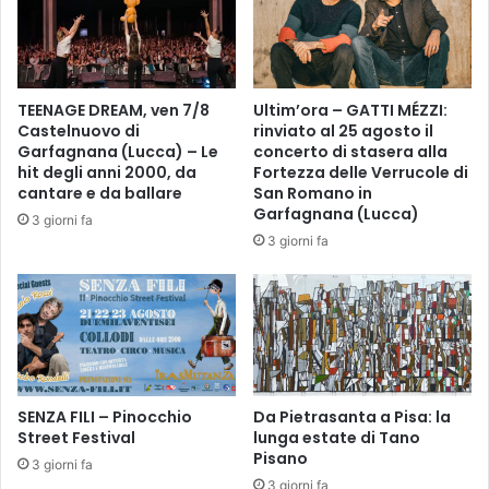
l
S
d
T
o
M
:
A
s
S
TEENAGE DREAM, ven 7/8
Ultim’ora – GATTI MÉZZI:
i
"
Castelnuovo di
rinviato al 25 agosto il
c
,
Garfagnana (Lucca) – Le
concerto di stasera alla
o
A
hit degli anni 2000, da
Fortezza delle Verrucole di
m
N
cantare e da ballare
San Romano in
i
T
Garfagnana (Lucca)
3 giorni fa
n
E
3 giorni fa
c
P
i
R
a
I
!
M
A
N
A
SENZA FILI – Pinocchio
Da Pietrasanta a Pisa: la
T
Street Festival
lunga estate di Tano
A
Pisano
L
3 giorni fa
I
3 giorni fa