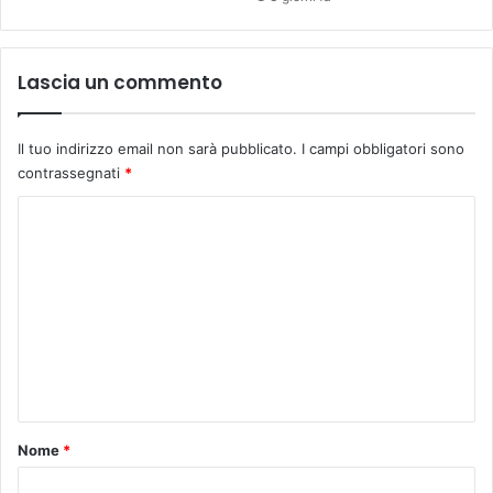
Z
I
A
Lascia un commento
I
N
V
Il tuo indirizzo email non sarà pubblicato.
I campi obbligatori sono
E
contrassegnati
*
R
S
C
I
o
L
I
m
A
m
N
A
e
n
t
o
Nome
*
*