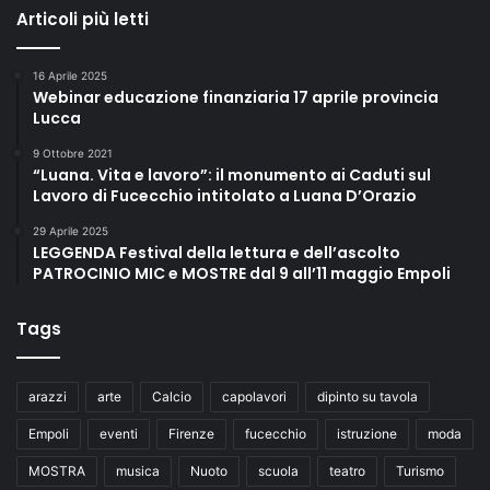
Articoli più letti
16 Aprile 2025
Webinar educazione finanziaria 17 aprile provincia
Lucca
9 Ottobre 2021
“Luana. Vita e lavoro”: il monumento ai Caduti sul
Lavoro di Fucecchio intitolato a Luana D’Orazio
29 Aprile 2025
LEGGENDA Festival della lettura e dell’ascolto
PATROCINIO MIC e MOSTRE dal 9 all’11 maggio Empoli
Tags
arazzi
arte
Calcio
capolavori
dipinto su tavola
Empoli
eventi
Firenze
fucecchio
istruzione
moda
MOSTRA
musica
Nuoto
scuola
teatro
Turismo