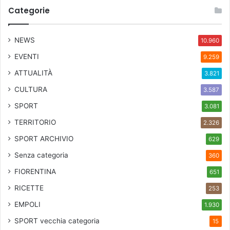
Categorie
NEWS
10.960
EVENTI
9.259
ATTUALITÀ
3.821
CULTURA
3.587
SPORT
3.081
TERRITORIO
2.326
SPORT ARCHIVIO
629
Senza categoria
360
FIORENTINA
651
RICETTE
253
EMPOLI
1.930
SPORT
vecchia categoria
15