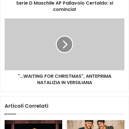
Serie D Maschile AP Pallavolo Certaldo: si
c
comincia!
h
i
l
"
e
.
A
.
P
.
P
W
a
A
l
I
l
T
a
I
v
"...WAITING FOR CHRISTMAS", ANTEPRIMA
N
o
NATALIZIA IN VERSILIANA
G
l
F
o
O
C
R
Articoli Correlati
e
C
r
H
t
R
a
I