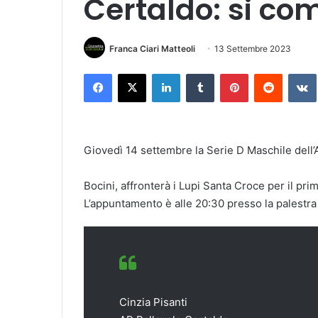
Certaldo: si co
Franca Ciari Matteoli
13 Settembre 2023
Facebook
X
LinkedIn
Tumblr
Pinterest
Reddit
VK
Giovedì 14 settembre la Serie D Maschile dell’
Bocini, affronterà i Lupi Santa Croce per il pr
L’appuntamento è alle 20:30 presso la palestra
Cinzia Pisanti