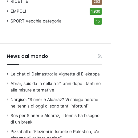
RICETTE
253
EMPOLI
1.930
SPORT
vecchia categoria
15
News dal mondo
Le chat di Delmastro: la vignetta di Ellekappa
Abrar, suicida in cella a 21 anni dopo i tanti no
alle misure alternative
Nargiso: “Sinner e Alcaraz? Vi spiego perché
nel tennis di oggi ci sono tanti infortuni”
Sos per Sinner e Alcaraz, il tennis ha bisogno
di un break
Pizzaballa: “Elezioni in Israele e Palestina, c’è
bisogno di voltare pagina”