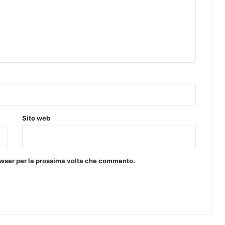
I
A
D
E
L
T
E
A
T
R
O
Sito web
rowser per la prossima volta che commento.