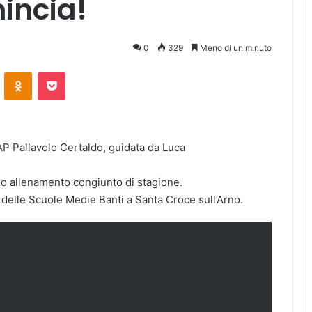
mincia!
0
329
Meno di un minuto
ontakte
Odnoklassniki
Pocket
AP Pallavolo Certaldo, guidata da Luca
imo allenamento congiunto di stagione.
 delle Scuole Medie Banti a Santa Croce sull’Arno.