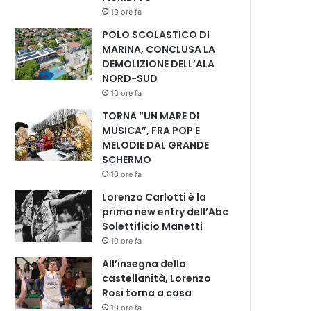
10 ore fa
POLO SCOLASTICO DI
MARINA, CONCLUSA LA
DEMOLIZIONE DELL’ALA
NORD-SUD
10 ore fa
TORNA “UN MARE DI
MUSICA”, FRA POP E
MELODIE DAL GRANDE
SCHERMO
10 ore fa
Lorenzo Carlotti è la
prima new entry dell’Abc
Solettificio Manetti
10 ore fa
All’insegna della
castellanità, Lorenzo
Rosi torna a casa
10 ore fa