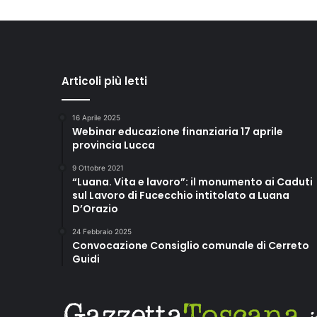
c
h
i
o
Articoli più letti
16 Aprile 2025
Webinar educazione finanziaria 17 aprile
provincia Lucca
9 Ottobre 2021
“Luana. Vita e lavoro”: il monumento ai Caduti
sul Lavoro di Fucecchio intitolato a Luana
D’Orazio
24 Febbraio 2025
Convocazione Consiglio comunale di Cerreto
Guidi