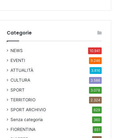
Categorie
NEWS
10.941
EVENTI
9.246
ATTUALITÀ
3.816
CULTURA
3.586
SPORT
3.078
TERRITORIO
2.324
SPORT ARCHIVIO
629
Senza categoria
360
FIORENTINA
651