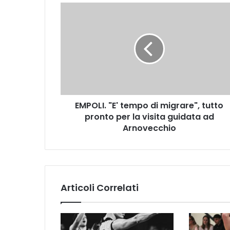
E
M
P
O
L
I
.
"
E
EMPOLI. "E' tempo di migrare", tutto
'
pronto per la visita guidata ad
t
e
Arnovecchio
m
p
o
d
i
Articoli Correlati
m
i
g
r