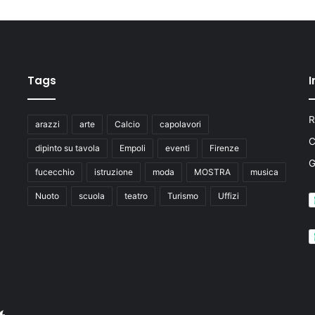
Tags
I
R
arazzi
arte
Calcio
capolavori
C
dipinto su tavola
Empoli
eventi
Firenze
fucecchio
istruzione
moda
MOSTRA
musica
Nuoto
scuola
teatro
Turismo
Uffizi