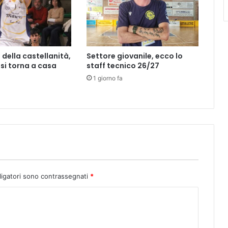
A
"
,
A
P
 della castellanità,
Settore giovanile, ecco lo
E
si torna a casa
staff tecnico 26/27
R
1 giorno fa
T
A
L
A
B
I
G
L
I
E
ligatori sono contrassegnati
*
T
T
E
R