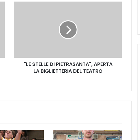
"
L
E
S
T
E
L
L
E
"LE STELLE DI PIETRASANTA", APERTA
D
LA BIGLIETTERIA DEL TEATRO
I
P
I
E
T
R
A
S
A
N
T