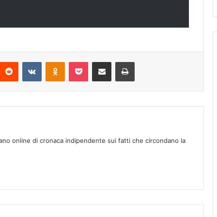
Reddit
VKontakte
Odnoklassniki
Pocket
Condividi via mail
Stampa
ano online di cronaca indipendente sui fatti che circondano la