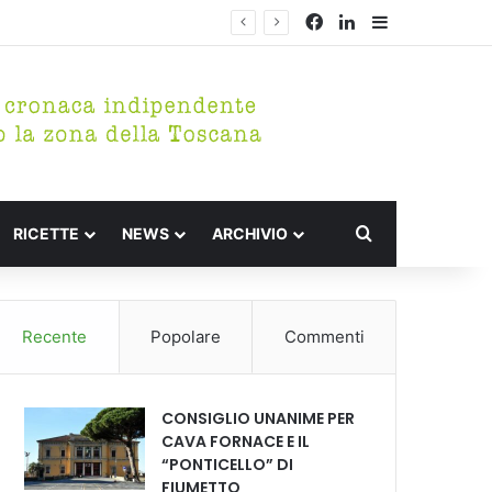
Facebook
LinkedIn
Barra lateral
Cerca per
RICETTE
NEWS
ARCHIVIO
Recente
Popolare
Commenti
CONSIGLIO UNANIME PER
CAVA FORNACE E IL
“PONTICELLO” DI
FIUMETTO