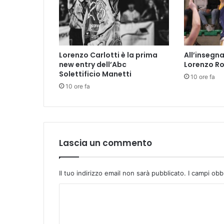
a
r
e
"
,
Lorenzo Carlotti è la prima
All’insegna
t
new entry dell’Abc
Lorenzo Ro
u
Solettificio Manetti
10 ore fa
t
10 ore fa
t
o
p
r
o
n
Lascia un commento
t
o
p
Il tuo indirizzo email non sarà pubblicato.
I campi obb
e
C
r
l
o
a
m