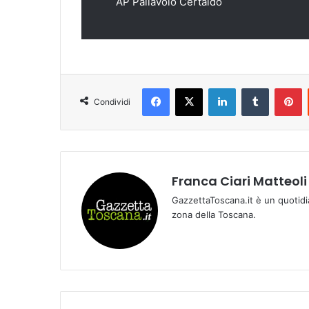
AP Pallavolo Certaldo
Facebook
X
LinkedIn
Tumblr
Pinterest
Condividi
Franca Ciari Matteoli
GazzettaToscana.it è un quotidi
zona della Toscana.