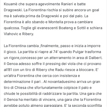
Kouamè che supera agevolmente Ranieri e batte
Dragowski. La Fiorentina rischia si subire ancora un goal
ma è salvata prima da Dragowski e poi dal palo. La
Fiorentina è allo sbando e Montella prova a cambiare
qualcosa. Toglie gli evanescenti Boateng e Sottil e schiera
Vlahovic e Ribery.
La Fiorentina cambia ,finalmente, passo e inizia a imporre
il gioco. La partita si riapre al 74′ quando Pulgar trasforma
un rigore,concesso per un atterramento in area di Dalbert.
Il Genoa adesso soffre il pressing dei viola che ci provano
all’81 con un tiro di Ribery che Radu riesce a bloccare. E’
un’altra Fiorentina che cerca con insistenza e
determinazione il pari . Al novantaduesimo arriva un gran
tiro di Chiesa che sfortunatamente colpisce il palo e
chiude le possibilità di raddrizzare la partita. Una gara che
il Genoa ha meritato di vincere, una gara che la Fiorentina
avrebbe potuto almeno pareggiare. E’ la seconda sconfitta