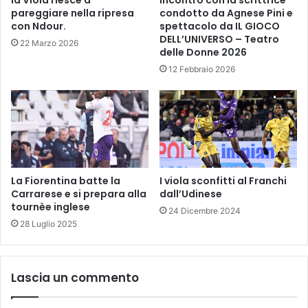
s
pareggiare nella ripresa
condotto da Agnese Pini e
i
con Ndour.
spettacolo da IL GIOCO
m
DELL’UNIVERSO – Teatro
22 Marzo 2026
o
delle Donne 2026
a
12 Febbraio 2026
n
n
i
v
e
r
s
La Fiorentina batte la
I viola sconfitti al Franchi
a
Carrarese e si prepara alla
dall’Udinese
r
tournèe inglese
i
24 Dicembre 2024
o
28 Luglio 2025
d
e
l
Lascia un commento
l
a