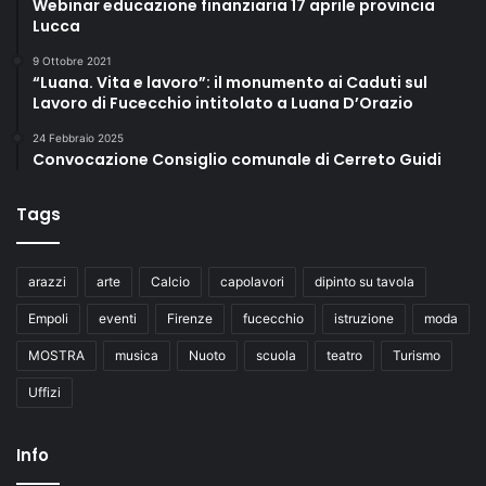
Webinar educazione finanziaria 17 aprile provincia
Lucca
9 Ottobre 2021
“Luana. Vita e lavoro”: il monumento ai Caduti sul
Lavoro di Fucecchio intitolato a Luana D’Orazio
24 Febbraio 2025
Convocazione Consiglio comunale di Cerreto Guidi
Tags
arazzi
arte
Calcio
capolavori
dipinto su tavola
Empoli
eventi
Firenze
fucecchio
istruzione
moda
MOSTRA
musica
Nuoto
scuola
teatro
Turismo
Uffizi
Info