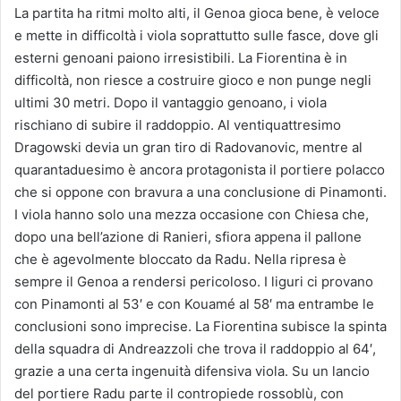
La partita ha ritmi molto alti, il Genoa gioca bene, è veloce
e mette in difficoltà i viola soprattutto sulle fasce, dove gli
esterni genoani paiono irresistibili. La Fiorentina è in
difficoltà, non riesce a costruire gioco e non punge negli
ultimi 30 metri. Dopo il vantaggio genoano, i viola
rischiano di subire il raddoppio. Al ventiquattresimo
Dragowski devia un gran tiro di Radovanovic, mentre al
quarantaduesimo è ancora protagonista il portiere polacco
che si oppone con bravura a una conclusione di Pinamonti.
I viola hanno solo una mezza occasione con Chiesa che,
dopo una bell’azione di Ranieri, sfiora appena il pallone
che è agevolmente bloccato da Radu. Nella ripresa è
sempre il Genoa a rendersi pericoloso. I liguri ci provano
con Pinamonti al 53′ e con Kouamé al 58′ ma entrambe le
conclusioni sono imprecise. La Fiorentina subisce la spinta
della squadra di Andreazzoli che trova il raddoppio al 64′,
grazie a una certa ingenuità difensiva viola. Su un lancio
del portiere Radu parte il contropiede rossoblù, con