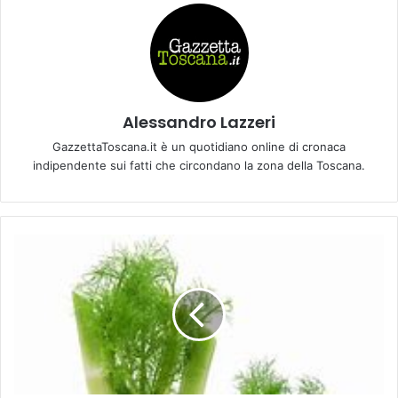
Alessandro Lazzeri
GazzettaToscana.it è un quotidiano online di cronaca
indipendente sui fatti che circondano la zona della Toscana.
G
r
a
t
i
n
d
i
f