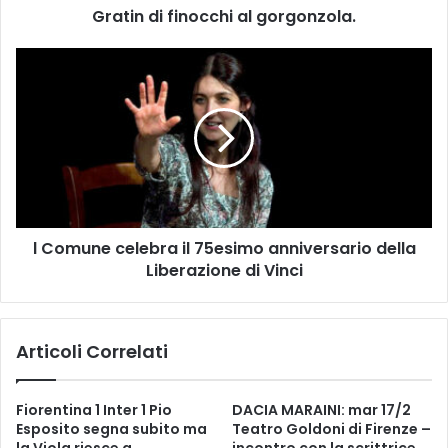
Gratin di finocchi al gorgonzola.
i
n
o
l
c
C
c
o
h
m
i
u
a
n
l
e
g
c
o
e
l Comune celebra il 75esimo anniversario della
r
l
g
Liberazione di Vinci
e
o
b
n
r
z
a
Articoli Correlati
o
i
l
l
a
7
Fiorentina 1 Inter 1 Pio
DACIA MARAINI: mar 17/2
.
5
Esposito segna subito ma
Teatro Goldoni di Firenze –
e
la Viola riesce a
incontro con la scrittrice