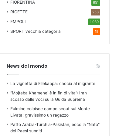
FIORENTINA
651
RICETTE
253
EMPOLI
1.930
SPORT
vecchia categoria
15
News dal mondo
La vignetta di Ellekappa: caccia al migrante
“Mojtaba Khamenei è in fin di vita”: Iran
scosso dalle voci sulla Guida Suprema
Fulmine colpisce campo scout sul Monte
Livata: gravissimo un ragazzo
Patto Arabia-Turchia-Pakistan, ecco la “Nato”
dei Paesi sunniti