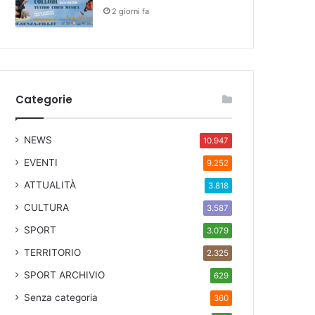
2 giorni fa
Categorie
NEWS
10.947
EVENTI
9.252
ATTUALITÀ
3.818
CULTURA
3.587
SPORT
3.079
TERRITORIO
2.325
SPORT ARCHIVIO
629
Senza categoria
360