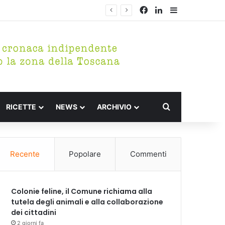
Facebook
LinkedIn
Barra lateral
Cerca per
RICETTE
NEWS
ARCHIVIO
Recente
Popolare
Commenti
Colonie feline, il Comune richiama alla
tutela degli animali e alla collaborazione
dei cittadini
2 giorni fa