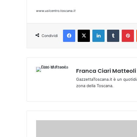
www.uslcentro.toscana.it
Facebook
X
LinkedIn
Tumblr
Pinterest
Condividi
Franca Ciari Matteoli
GazzettaToscana.it è un quotidi
zona della Toscana.
C
o
n