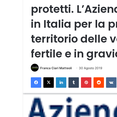
protetti. L’Azie
in Italia per la
territorio delle 
fertile e in gra
Franca Ciari Matteoli
30 Agosto 2019
Facebook
X
LinkedIn
Tumblr
Pinterest
Reddit
VK