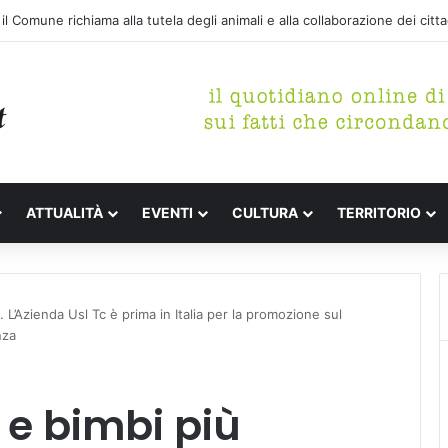
etterari Festa de l’Unità Certaldo
ATTUALITÀ
EVENTI
CULTURA
TERRITORIO
L’Azienda Usl Tc è prima in Italia per la promozione sul
nza
e bimbi più