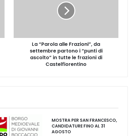
P
a
r
o
l
a
La “Parola alle Frazioni”, da
a
settembre partono i “punti di
l
l
ascolto” in tutte le frazioni di
e
Castelfiorentino
F
r
a
z
i
o
n
i
MOSTRA PER SAN FRANCESCO,
”
CANDIDATURE FINO AL 31
,
AGOSTO
d