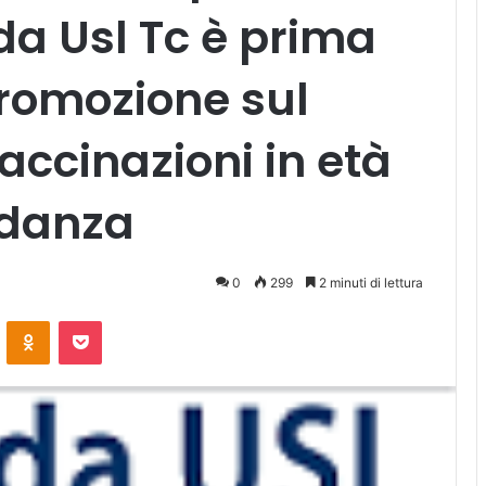
nda Usl Tc è prima
 promozione sul
vaccinazioni in età
vidanza
0
299
2 minuti di lettura
ontakte
Odnoklassniki
Pocket