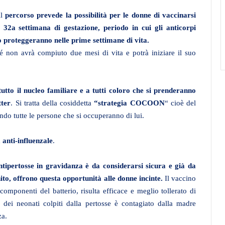
il
percorso prevede la possibilità per le donne di vaccinarsi
a 32a settimana di gestazione, periodo in cui gli anticorpi
o proteggeranno nelle prime settimane di vita.
hé non avrà compiuto due mesi di vita e potrà iniziare il suo
tutto il nucleo familiare e a tutti coloro che si prenderanno
tter
. Si tratta della cosiddetta
“strategia COCOON
“ cioè del
do tutte le persone che si occuperanno di lui.
a anti-influenzale
.
ntipertosse
in gravidanza è da considerarsi sicura e già da
Unito, offrono questa opportunità alle donne incinte.
Il vaccino
componenti del batterio, risulta efficace e meglio tollerato di
à dei neonati colpiti dalla pertosse è contagiato dalla madre
za.