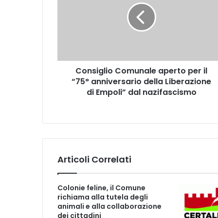
s
i
g
l
i
o
Consiglio Comunale aperto per il
C
“75° anniversario della Liberazione
o
m
di Empoli” dal nazifascismo
u
n
a
l
e
a
Articoli Correlati
p
e
r
Colonie feline, il Comune
t
richiama alla tutela degli
o
animali e alla collaborazione
p
dei cittadini