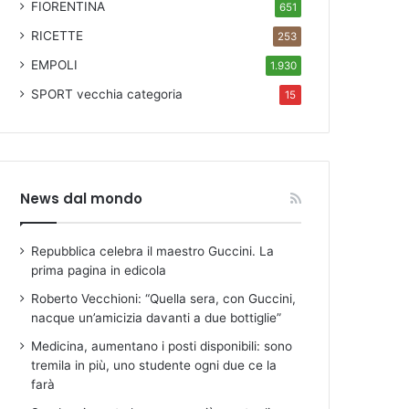
FIORENTINA
651
RICETTE
253
EMPOLI
1.930
SPORT
vecchia categoria
15
News dal mondo
Repubblica celebra il maestro Guccini. La
prima pagina in edicola
Roberto Vecchioni: “Quella sera, con Guccini,
nacque un’amicizia davanti a due bottiglie”
Medicina, aumentano i posti disponibili: sono
tremila in più, uno studente ogni due ce la
farà