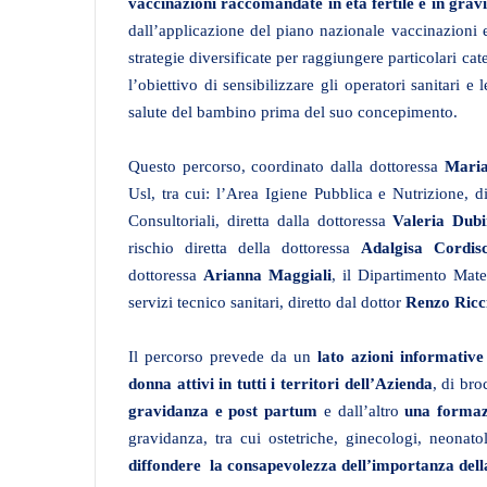
vaccinazioni raccomandate in età fertile e in grav
dall’applicazione del piano nazionale vaccinazioni 
strategie diversificate per raggiungere particolari cat
l’obiettivo di sensibilizzare gli operatori sanitari e
salute del bambino prima del suo concepimento.
Questo percorso, coordinato dalla dottoressa
Maria
Usl, tra cui: l’Area Igiene Pubblica e Nutrizione, d
Consultoriali, diretta dalla dottoressa
Valeria Dubi
rischio diretta della dottoressa
Adalgisa Cordis
dottoressa
Arianna Maggiali
, il Dipartimento Mate
servizi tecnico sanitari, diretto dal dottor
Renzo Ricc
Il percorso prevede da un
lato azioni informative 
donna attivi in tutti i territori dell’Azienda
, di br
gravidanza e post partum
e dall’altro
una formazi
gravidanza, tra cui ostetriche, ginecologi, neonat
diffondere la consapevolezza dell’importanza del