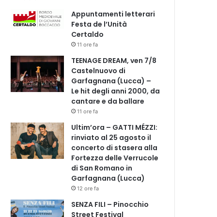
Appuntamenti letterari
Festa de l’Unità
Certaldo
11 ore fa
TEENAGE DREAM, ven 7/8
Castelnuovo di
Garfagnana (Lucca) –
Le hit degli anni 2000, da
cantare e da ballare
11 ore fa
Ultim’ora – GATTI MÉZZI:
rinviato al 25 agosto il
concerto di stasera alla
Fortezza delle Verrucole
di San Romano in
Garfagnana (Lucca)
12 ore fa
SENZA FILI – Pinocchio
Street Festival