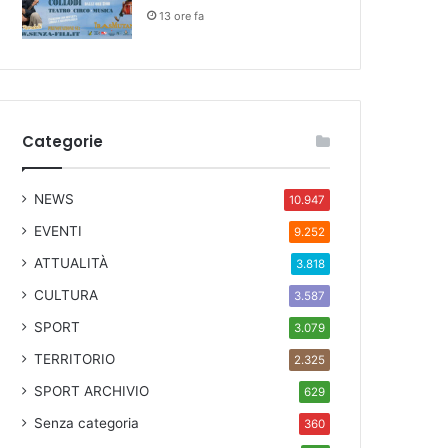
13 ore fa
Categorie
NEWS
10.947
EVENTI
9.252
ATTUALITÀ
3.818
CULTURA
3.587
SPORT
3.079
TERRITORIO
2.325
SPORT ARCHIVIO
629
Senza categoria
360