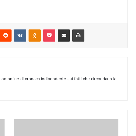
Reddit
VKontakte
Odnoklassniki
Pocket
Condividi via mail
Stampa
ano online di cronaca indipendente sui fatti che circondano la
L
a
“