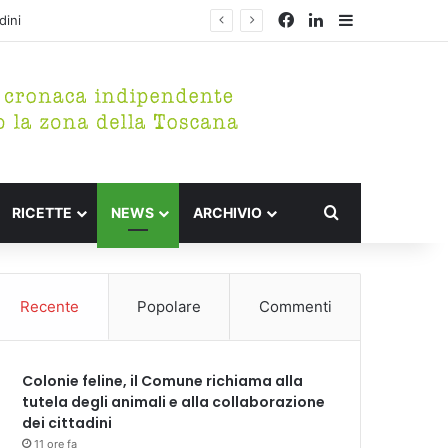
Facebook
LinkedIn
Barra lateral
Cerca per
RICETTE
NEWS
ARCHIVIO
Recente
Popolare
Commenti
Colonie feline, il Comune richiama alla
tutela degli animali e alla collaborazione
dei cittadini
11 ore fa