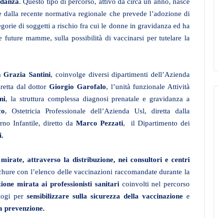
idanza
. Questo tipo di percorso, attivo da circa un anno, nasce
e dalla recente normativa regionale che prevede l’adozione di
egorie di soggetti a rischio fra cui le donne in gravidanza ed ha
 le future mamme, sulla possibilità di vaccinarsi per tutelare la
 Grazia Santini
, coinvolge diversi dipartimenti dell’Azienda
iretta dal dottor
Giorgio Garofalo
, l’unità funzionale Attività
ni
, la struttura complessa diagnosi prenatale e gravidanza a
co
, Ostetricia Professionale dell’Azienda Usl, diretta dalla
rno Infantile, diretto da
Marco Pezzati
, il Dipartimento dei
i.
mirate, attraverso la distribuzione, nei consultori e centri
ochure con l’elenco delle vaccinazioni raccomandate durante la
one mirata ai professionisti sanitari
coinvolti nel percorso
ologi per
sensibilizzare sulla sicurezza della vaccinazione
e
la prevenzione.