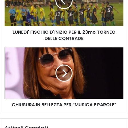
D
I
'
F
I
LUNEDI' FISCHIO D'INIZIO PER IL 23mo TORNEO
S
DELLE CONTRADE
C
H
I
C
O
H
D
I
'
U
I
S
N
U
I
R
Z
A
I
I
O
CHIUSURA IN BELLEZZA PER "MUSICA E PAROLE"
N
P
B
E
E
R
L
Articoli Correlati
I