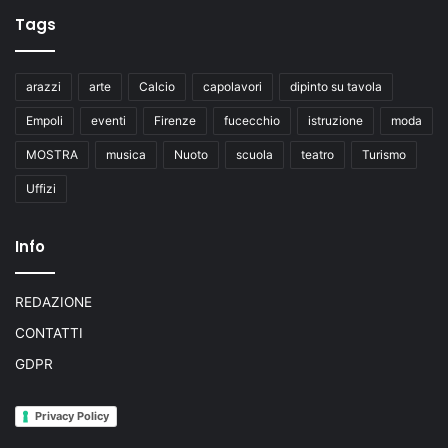
Tags
arazzi
arte
Calcio
capolavori
dipinto su tavola
Empoli
eventi
Firenze
fucecchio
istruzione
moda
MOSTRA
musica
Nuoto
scuola
teatro
Turismo
Uffizi
Info
REDAZIONE
CONTATTI
GDPR
Privacy Policy