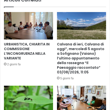
L
L
E
2
Z
3
Z
m
A
o
P
T
E
O
R
R
"
URBANISTICA, CHIARITA IN
Calvana di ieri, Calvana di
N
M
COMMISSIONE
oggi”, mercoledì 5 agosto
E
U
L’INCONGRUENZA NELLA
a Sofignano (Vaiano)
O
S
VARIANTE
l’ultimo appuntamento
D
I
della rassegna “Il
2 giorni fa
E
Paesaggio raccontato”
C
03/08/2026, 11:05
L
A
L
E
5 giorni fa
E
P
C
A
O
R
N
O
T
L
R
E