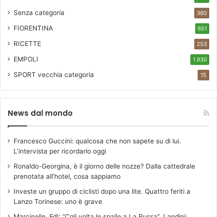
Senza categoria
360
FIORENTINA
651
RICETTE
253
EMPOLI
1.930
SPORT
vecchia categoria
15
News dal mondo
Francesco Guccini: qualcosa che non sapete su di lui.
L’intervista per ricordarlo oggi
Ronaldo-Georgina, è il giorno delle nozze? Dalla cattedrale
prenotata all’hotel, cosa sappiamo
Investe un gruppo di ciclisti dopo una lite. Quattro feriti a
Lanzo Torinese: uno è grave
Marcinelle, FdI: “Cgil volta le spalle a La Russa”. Landini: