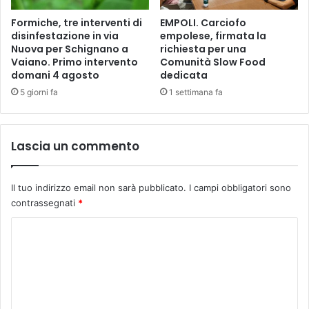
A
"
Formiche, tre interventi di
EMPOLI. Carciofo
D
disinfestazione in via
empolese, firmata la
E
Nuova per Schignano a
richiesta per una
Vaiano. Primo intervento
Comunità Slow Food
domani 4 agosto
dedicata
5 giorni fa
1 settimana fa
Lascia un commento
Il tuo indirizzo email non sarà pubblicato.
I campi obbligatori sono
contrassegnati
*
C
o
m
m