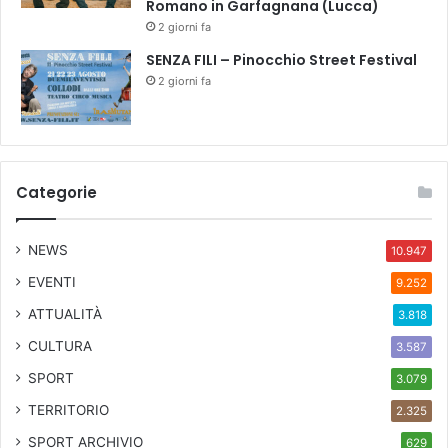
Romano in Garfagnana (Lucca)
2 giorni fa
SENZA FILI – Pinocchio Street Festival
2 giorni fa
Categorie
NEWS
10.947
EVENTI
9.252
ATTUALITÀ
3.818
CULTURA
3.587
SPORT
3.079
TERRITORIO
2.325
SPORT ARCHIVIO
629