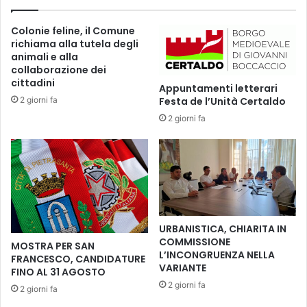
E
2
S
D
Colonie feline, il Comune
A
o
richiama alla tutela degli
S
p
animali e alla
T
p
collaborazione dei
R
i
cittadini
Appuntamenti letterari
A
e
2 giorni fa
Festa de l’Unità Certaldo
T
t
2 giorni fa
E
t
G
a
I
d
C
i
A
S
P
p
E
h
R
e
URBANISTICA, CHIARITA IN
C
n
COMMISSIONE
MOSTRA PER SAN
U
d
L’INCONGRUENZA NELLA
FRANCESCO, CANDIDATURE
L
i
VARIANTE
FINO AL 31 AGOSTO
T
.
2 giorni fa
2 giorni fa
U
E
R