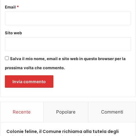
i
Email
*
a
:
a
n
Sito web
c
o
r
a
Salva il mio nome, email e sito web in questo browser per la
s
prossima volta che commento.
e
r
i
e
B
.
Recente
Popolare
Commenti
Colonie feline, il Comune richiama alla tutela degli