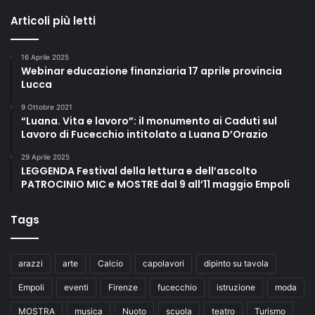
Articoli più letti
16 Aprile 2025
Webinar educazione finanziaria 17 aprile provincia
Lucca
9 Ottobre 2021
“Luana. Vita e lavoro”: il monumento ai Caduti sul
Lavoro di Fucecchio intitolato a Luana D’Orazio
29 Aprile 2025
LEGGENDA Festival della lettura e dell’ascolto
PATROCINIO MIC e MOSTRE dal 9 all’11 maggio Empoli
Tags
arazzi
arte
Calcio
capolavori
dipinto su tavola
Empoli
eventi
Firenze
fucecchio
istruzione
moda
MOSTRA
musica
Nuoto
scuola
teatro
Turismo