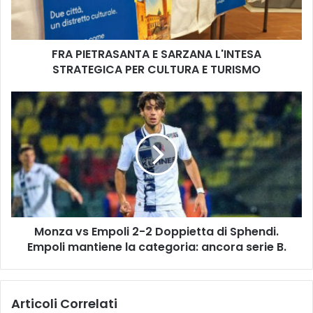
T
R
A
FRA PIETRASANTA E SARZANA L'INTESA
S
STRATEGICA PER CULTURA E TURISMO
A
N
T
M
A
o
E
n
S
z
A
a
R
v
Z
s
A
E
N
m
A
Monza vs Empoli 2-2 Doppietta di Sphendi.
p
L
Empoli mantiene la categoria: ancora serie B.
o
'
l
I
i
N
2
Articoli Correlati
T
-