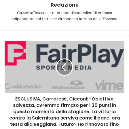
Redazione
GazzettaToscana.it è un quotidiano online di cronaca
indipendente sui fatti che circondano la zona della Toscana.
E
S
C
L
U
S
I
V
A
ESCLUSIVA, Carrarese, Cicconi: “Obiettivo
,
salvezza, avremmo firmato per i 30 punti in
C
a
questo momento della stagione. La vittoria
r
contro la Salernitana serviva come il pane, ora
r
testa alla Reggiana. Futuro? Ho rinnovato fino
a