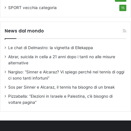
r
p
SPORT
vecchia categoria
i
15
a
.
n
L
e
a
News dal mondo
,
J
o
u
r
v
Le chat di Delmastro: la vignetta di Ellekappa
a
e
t
Abrar, suicida in cella a 21 anni dopo i tanti no alle misure
h
e
alternative
a
s
v
Nargiso: “Sinner e Alcaraz? Vi spiego perché nel tennis di oggi
t
i
ci sono tanti infortuni”
a
n
a
Sos per Sinner e Alcaraz, il tennis ha bisogno di un break
t
l
o
Pizzaballa: “Elezioni in Israele e Palestina, c’è bisogno di
l
c
voltare pagina”
a
o
R
n
e
m
g
e
g
r