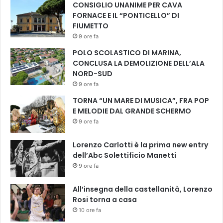
CONSIGLIO UNANIME PER CAVA
.
i
FORNACE E IL “PONTICELLO” DI
L
n
FIUMETTO
a
g
9 ore fa
v
r
i
e
POLO SCOLASTICO DI MARINA,
t
s
CONCLUSA LA DEMOLIZIONE DELL’ALA
t
s
NORD-SUD
o
o
9 ore fa
r
d
TORNA “UN MARE DI MUSICA”, FRA POP
i
i
E MELODIE DAL GRANDE SCHERMO
a
C
c
9 ore fa
a
o
m
n
Lorenzo Carlotti è la prima new entry
b
t
dell’Abc Solettificio Manetti
i
r
9 ore fa
a
o
s
l
o
All’insegna della castellanità, Lorenzo
a
h
Rosi torna a casa
S
a
10 ore fa
a
d