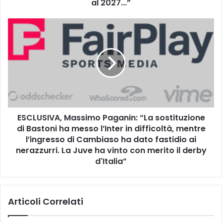
al 2027...”
r
e
E
s
S
e
C
,
L
C
U
i
S
c
I
c
V
o
A
n
ESCLUSIVA, Massimo Paganin: “La sostituzione
,
i
di Bastoni ha messo l’Inter in difficoltà, mentre
M
:
a
l’ingresso di Cambiaso ha dato fastidio ai
“
s
nerazzurri. La Juve ha vinto con merito il derby
O
s
d'Italia”
b
i
i
m
e
o
t
Articoli Correlati
P
t
a
i
g