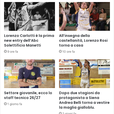
v
a
o
n
s
i
a
n
l
:
v
“
Lorenzo Carlotti è la prima
All’insegna della
e
L
new entry dell’Abc
castellanità, Lorenzo Rosi
z
a
Solettificio Manetti
torna a casa
z
s
a
9 ore fa
10 ore fa
o
,
s
a
t
v
i
r
t
e
u
m
z
m
i
Settore giovanile, ecco lo
Dopo due stagioni da
o
o
staff tecnico 26/27
protagonista a Siena
f
n
Andrea Belli torna a vestire
1 giorno fa
i
e
la maglia gialloblu.
r
d
2 giorni fa