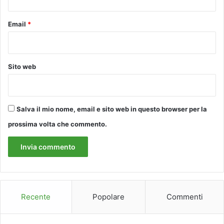
r
o
i
m
n
Email
*
o
d
m
i
e
f
n
f
Sito web
t
i
o
c
d
o
e
l
Salva il mio nome, email e sito web in questo browser per la
l
t
prossima volta che commento.
l
à
a
,
s
m
t
e
a
n
g
t
i
r
Recente
Popolare
Commenti
o
e
n
l
e
’