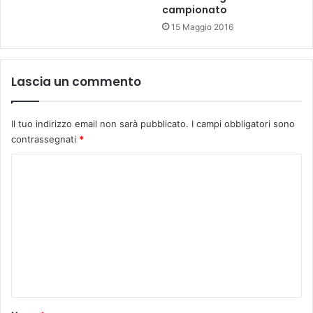
campionato
15 Maggio 2016
Lascia un commento
Il tuo indirizzo email non sarà pubblicato.
I campi obbligatori sono
contrassegnati
*
C
o
m
m
e
n
t
o