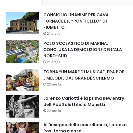
CONSIGLIO UNANIME PER CAVA
FORNACE E IL “PONTICELLO” DI
FIUMETTO
21 ore fa
POLO SCOLASTICO DI MARINA,
CONCLUSA LA DEMOLIZIONE DELL’ALA
NORD-SUD
21 ore fa
TORNA “UN MARE DI MUSICA”, FRA POP
E MELODIE DAL GRANDE SCHERMO
22 ore fa
Lorenzo Carlotti è la prima new entry
dell’Abc Solettificio Manetti
22 ore fa
All’insegna della castellanità, Lorenzo
Rosi torna a casa