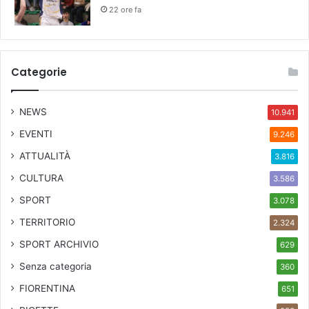
22 ore fa
Categorie
NEWS
10.941
EVENTI
9.246
ATTUALITÀ
3.816
CULTURA
3.586
SPORT
3.078
TERRITORIO
2.324
SPORT ARCHIVIO
629
Senza categoria
360
FIORENTINA
651