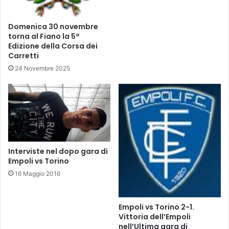
e
s
e
u
Domenica 30 novembre
f
a
torna al Fiano la 5ª
i
s
Edizione della Corsa dei
s
s
Carretti
i
i
24 Novembre 2025
c
s
i
t
t
d
à
i
.
P
e
r
i
Interviste nel dopo gara di
s
Empoli vs Torino
i
16 Maggio 2016
c
.
Empoli vs Torino 2-1.
Vittoria dell’Empoli
nell’Ultima gara di