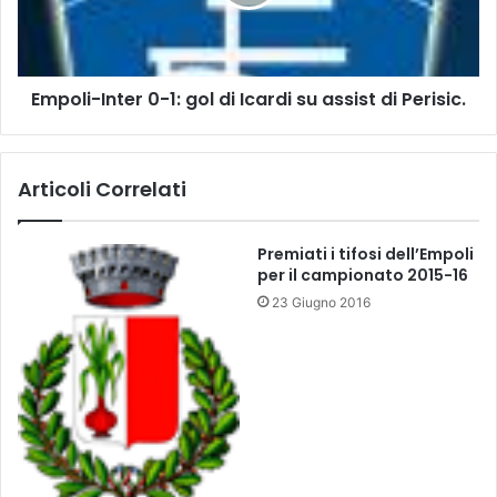
z
i
a
-
e
I
g
n
i
Empoli-Inter 0-1: gol di Icardi su assist di Perisic.
t
o
e
c
r
o
0
Articoli Correlati
–
-
I
1
n
:
Premiati i tifosi dell’Empoli
t
g
per il campionato 2015-16
e
o
23 Giugno 2016
r
l
,
d
m
i
e
I
s
c
t
a
i
r
e
d
r
i