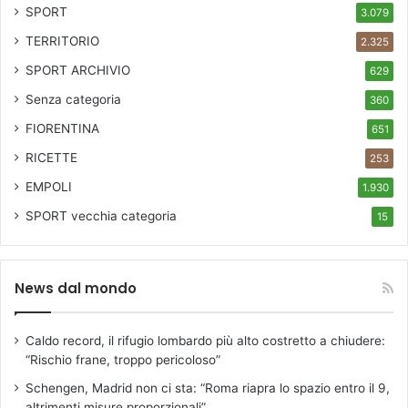
SPORT
3.079
TERRITORIO
2.325
SPORT ARCHIVIO
629
Senza categoria
360
FIORENTINA
651
RICETTE
253
EMPOLI
1.930
SPORT
vecchia categoria
15
News dal mondo
Caldo record, il rifugio lombardo più alto costretto a chiudere:
“Rischio frane, troppo pericoloso”
Schengen, Madrid non ci sta: “Roma riapra lo spazio entro il 9,
altrimenti misure proporzionali”