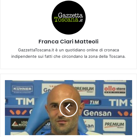
Franca Ciari Matteoli
GazzettaToscana.it è un quotidiano online di cronaca
indipendente sui fatti che circondano la zona della Toscana.
S
e
r
i
e
a
T
i
m