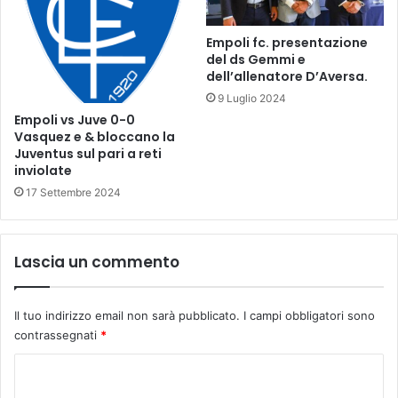
s
i
o
s
r
Empoli fc. presentazione
t
d
del ds Gemmi e
p
dell’allenatore D’Aversa.
i
e
e
9 Luglio 2024
r
n
Empoli vs Juve 0-0
S
t
Vasquez e & bloccano la
a
i
Juventus sul pari a reti
p
inviolate
A
o
17 Settembre 2024
n
a
r
Lascia un commento
a
.
Il tuo indirizzo email non sarà pubblicato.
I campi obbligatori sono
contrassegnati
*
C
o