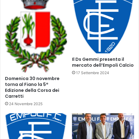
p
f
p
e
i
o
e
"
t
C
t
i
a
t
d
t
i
à
Il Ds Gemmi presenta il
M
d
mercato dell’Empoli Calcio
a
i
17 Settembre 2024
c
L
Domenica 30 novembre
c
i
torna al Fiano la 5ª
a
v
Edizione della Corsa dei
r
o
Carretti
o
r
24 Novembre 2025
n
n
e
o
e
"
a
-
s
E
s