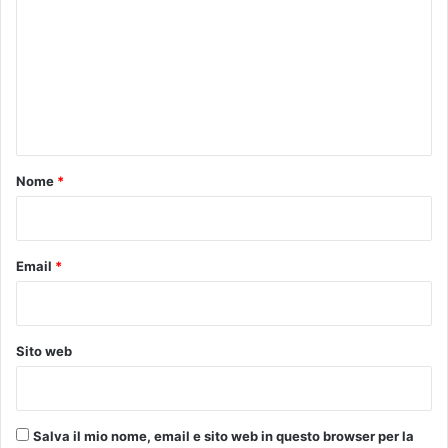
m
m
e
n
t
o
Nome
*
*
Email
*
Sito web
Salva il mio nome, email e sito web in questo browser per la