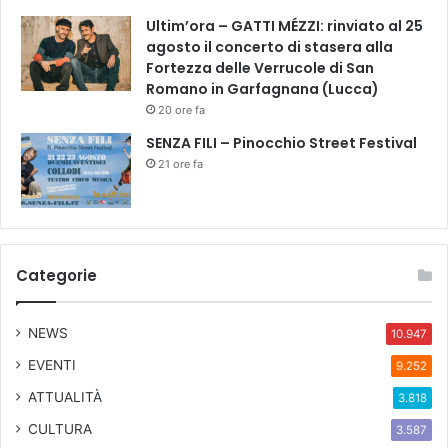
Ultim’ora – GATTI MÉZZI: rinviato al 25
agosto il concerto di stasera alla
Fortezza delle Verrucole di San
Romano in Garfagnana (Lucca)
20 ore fa
SENZA FILI – Pinocchio Street Festival
21 ore fa
Categorie
NEWS
10.947
EVENTI
9.252
ATTUALITÀ
3.818
CULTURA
3.587