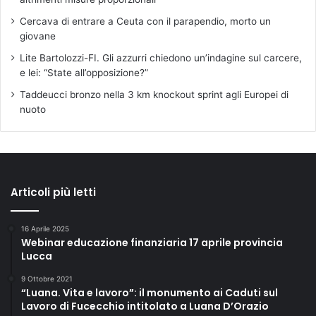
Cercava di entrare a Ceuta con il parapendio, morto un
giovane
Lite Bartolozzi-FI. Gli azzurri chiedono un’indagine sul carcere,
e lei: “State all’opposizione?”
Taddeucci bronzo nella 3 km knockout sprint agli Europei di
nuoto
Articoli più letti
16 Aprile 2025
Webinar educazione finanziaria 17 aprile provincia
Lucca
9 Ottobre 2021
“Luana. Vita e lavoro”: il monumento ai Caduti sul
Lavoro di Fucecchio intitolato a Luana D’Orazio