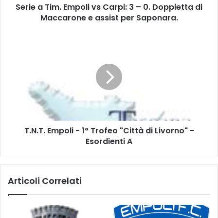
Serie a Tim. Empoli vs Carpi: 3 – 0. Doppietta di
.
Maccarone e assist per Saponara.
E
m
p
T
o
.
l
N
i
.
v
T
s
.
C
E
a
m
r
p
p
T.N.T. Empoli - 1° Trofeo "Città di Livorno" -
o
i
Esordienti A
l
:
i
3
-
–
1
Articoli Correlati
0
°
.
T
D
r
o
o