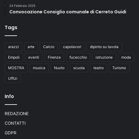
24 Febbraio 2025
Convocazione Consiglio comunale di Cerreto Guidi
Tags
arazzi
arte
Calcio
capolavori
dipinto su tavola
Empoli
eventi
Firenze
fucecchio
istruzione
moda
MOSTRA
musica
Nuoto
scuola
teatro
Turismo
Uffizi
Info
REDAZIONE
CONTATTI
GDPR